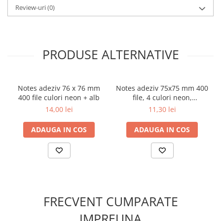
Review-uri
(0)
Preferi culori mai vibrante?
👉
Vezi și varianta neon
PRODUSE ALTERNATIVE
Notes adeziv 76 x 76 mm
Notes adeziv 75x75 mm 400
400 file culori neon + alb
file, 4 culori neon,
ErichKrause
14,00 lei
11,30 lei
ADAUGA IN COS
ADAUGA IN COS
FRECVENT CUMPARATE
IMPREUNA