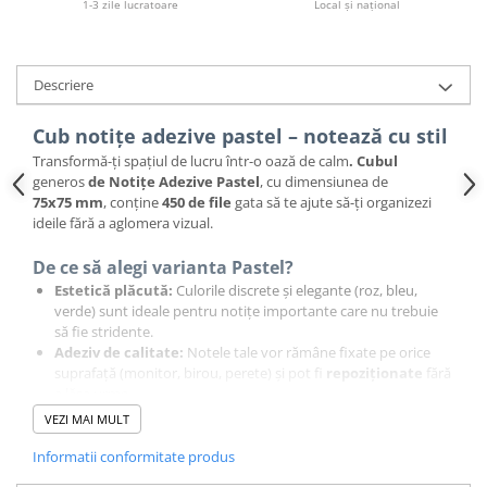
1-3 zile lucratoare
Local și național
Descriere
Cub notițe adezive pastel – notează cu stil
Transformă-ți spațiul de lucru într-o oază de calm
. Cubul
generos
de Notițe Adezive Pastel
, cu dimensiunea de
75
x
75
mm
, conține
450
de file
gata să te ajute să-ți organizezi
ideile fără a aglomera vizual.
De ce să alegi varianta Pastel?
Estetică plăcută:
Culorile discrete și elegante (roz, bleu,
verde) sunt ideale pentru notițe importante care nu trebuie
să fie stridente.
Adeziv de calitate:
Notele tale vor rămâne fixate pe orice
suprafață (monitor, birou, perete) și pot fi
repoziționate
fără
a lăsa urme.
Format economic:
Cu
450
de coli, ai o rezervă consistentă
VEZI MAI MULT
pentru o perioadă lungă, economisind timp și bani.
Ideal pentru:
Planificare relaxată, organizarea ideilor creative,
Informatii conformitate produs
notițe de studiu și memento-uri zilnice.