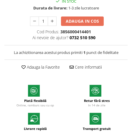
IN STOC
Markere cu vopsea
Durata de livrare:
1-3 zile lucratoare
ADAUGA IN COS
Cod Produs:
3856000414401
Ai nevoie de ajutor?
0732 510 590
La achizitionarea acestui produs primiti
1
punct de fidelitate
Adauga la Favorite
Cere informatii
Plată flexibilă
Retur fără stres
Online, ramburs sau cu op
In 14 de zile
Livrare rapidă
Transport gratuit