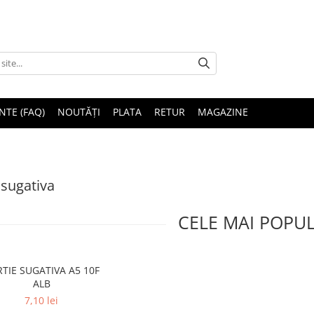
NTE (FAQ)
NOUTĂȚI
PLATA
RETUR
MAGAZINE
 sugativa
CELE MAI POPU
TIE SUGATIVA A5 10F
ALB
7,10 lei