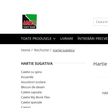
Toate Produsele
☀️ Ceai rece
Instrumente de scris
Rollere & Finelinere
TOATE PRODUSELE
LIVRARE
ÎNTREBĂRI FRECVE
Finelinere
Home /
Rechizite /
Hartie sugativa
Rollere
Frixion
Hartie
HARTIE SUGATIVA
Mine Frixion
Stilouri si cerneala
Caiete cu spira
Acuarele
Stilouri
Ascutitori scolare
Cerneala
Blocuri de desen
Cartuse cu cerneala
Caiete capsate
HAR
Corectoare
Caiete My.Book Flex
Caiete speciale
Radiere
Carioci