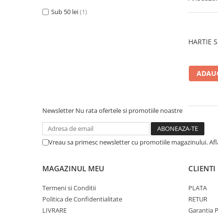
Textmarkere
Sub 50 lei
(1)
Markere permanente
Markere cu vopsea
HARTIE S
Hartie si produse din hartie
Hartie
ADAUG
Hartie si carton pentru copiator
Hartie si cartoane colorate
Hartie pentru print digital
Newsletter
Nu rata ofertele si promotiile noastre
Hartie in formate mari
Hartie foto
Hartie milimetrica
Vreau sa primesc newsletter cu promotiile magazinului. Af
Hartie pentru ambalaj
Produse din hartie
MAGAZINUL MEU
CLIENTI
Cuburi din hartie
Termeni si Conditii
PLATA
Caiete pentru birou
Politica de Confidentialitate
RETUR
Registre si repertoare
LIVRARE
Garantia 
Etichete adezive