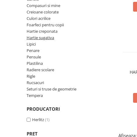
Pix corector
Compasuri si mine
Banda corectoare
Creioane colorate
Culori acrilice
Pic-uri cu rescriere
Foarfeci pentru copii
Fluid corector
Hartie creponata
Creioane
Hartie sugativa
Lipici
Creioane mecanice
Penare
Mine pentru creioane mecanice
Pensule
Ascutitori
Plastilina
Creioane grafit
Radiere scolare
HAR
Rigle
Pixuri
Rucsacuri
Pixuri cu mecanism
Seturi si truse de geometrie
Pixuri fara mecanism
Tempera
Pixuri cu gel
PRODUCATORI
Mine pentru pixuri
Markere & Textmarkere
Herlitz
(1)
Markere acrilice
PRET
Afiseaza:
Markere tabla alba/whiteboard