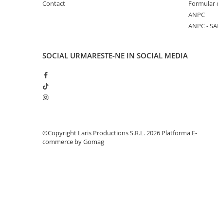
Contact
Formular 
Plicuri
ANPC
Role pentru case de marcat
ANPC - SA
Tipizate
Notesuri adezive
SOCIAL
URMARESTE-NE IN SOCIAL MEDIA
Blocnotes-uri
Organizare si arhivare
Bibliorafturi
Caiete mecanice
Alonje
©Copyright Laris Productions S.R.L. 2026
Platforma E-
Indecsi
commerce by Gomag
Separatoare
Dosare din carton
Dosare din plastic
Folii si mape de protectie
Mape din carton si plastic