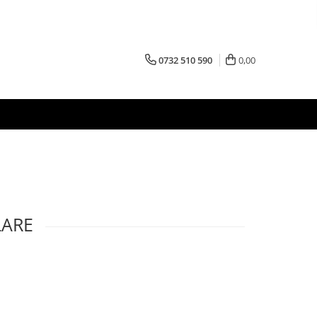
0732 510 590
0,00
LARE