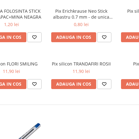
CA FOLOSINTA STICK
Pix Erichkrause Neo Stick
Pix s
APAC+MINA NEAGRA
albastru 0.7 mm - de unica
folosinta
1,20 lei
0,80 lei
A IN COS
ADAUGA IN COS
ADAU
icon FLORI SMILING
Pix silicon TRANDAFIRI ROSII
Pi
11,90 lei
11,90 lei
A IN COS
ADAUGA IN COS
ADAU