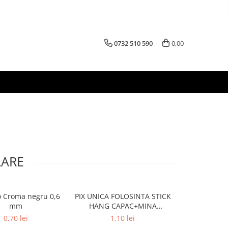
0732 510 590
0,00
LARE
o Croma negru 0,6
PIX UNICA FOLOSINTA STICK
Pix Bic Roun
mm
HANG CAPAC+MINA
albast
ALBASTRA
0,70 lei
1,10 lei
1,1