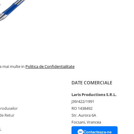
la mai multe in
Politica de Confidentialitate
DATE COMERCIALE
Laris Productions S.R.L.
J39/422/1991
Produselor
RO 1438492
de Retur
Str. Aurora 6A
Focsani, Vrancea
L
Contacteaza-ne