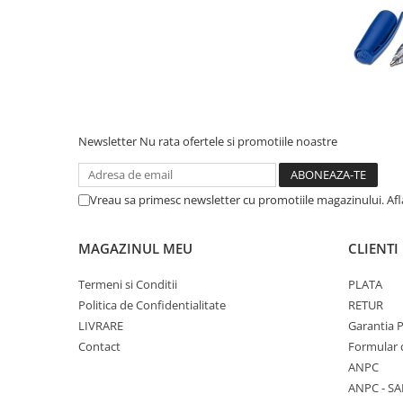
Cutii si containere pentru arhivare
Clipboard-uri
Accesorii pentru birou
Agrafe, clipsuri, ace si piuneze
Adezivi
Newsletter
Nu rata ofertele si promotiile noastre
Capsatoare si decapsatoare
Capse
Vreau sa primesc newsletter cu promotiile magazinului. Af
Perforatoare
Tavite pentru documente
MAGAZINUL MEU
CLIENTI
Suporturi verticale pentru
documente
Termeni si Conditii
PLATA
Tus , tusiere si indigo
Politica de Confidentialitate
RETUR
LIVRARE
Garantia 
Foarfeci si cuttere
Contact
Formular 
Calculatoare de birou
ANPC
Ambalare si marcare
ANPC - SA