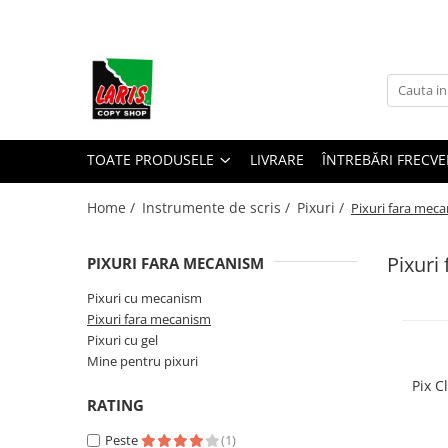
Toate Produsele
☀️ Ceai rece
Instrumente de scris
Rollere & Finelinere
TOATE PRODUSELE
LIVRARE
ÎNTREBĂRI FRECVE
Finelinere
Home /
Instrumente de scris /
Pixuri /
Pixuri fara mec
Rollere
Frixion
Pixuri
PIXURI FARA MECANISM
Mine Frixion
Stilouri si cerneala
Pixuri cu mecanism
Pixuri fara mecanism
Stilouri
Pixuri cu gel
Cerneala
Mine pentru pixuri
Cartuse cu cerneala
Pix C
Corectoare
RATING
Radiere
Peste
(1)