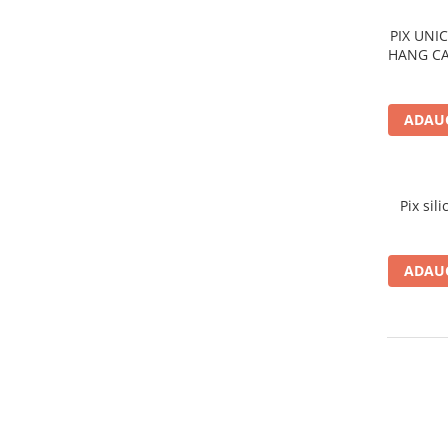
Plicuri
PIX UNI
Role pentru case de marcat
HANG C
Tipizate
Notesuri adezive
ADAUG
Blocnotes-uri
Organizare si arhivare
Bibliorafturi
Pix sil
Caiete mecanice
Alonje
ADAUG
Indecsi
Separatoare
Dosare din carton
Dosare din plastic
Folii si mape de protectie
Mape din carton si plastic