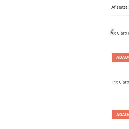
Textmarkere
Afiseaza:
Markere permanente
Markere cu vopsea
Hartie si produse din hartie
Pix Claro 
Hartie
Hartie si carton pentru copiator
Hartie si cartoane colorate
ADAUG
Hartie pentru print digital
Hartie in formate mari
Hartie foto
Pix Clar
Hartie milimetrica
Hartie pentru ambalaj
Produse din hartie
Cuburi din hartie
Caiete pentru birou
ADAUG
Registre si repertoare
Etichete adezive