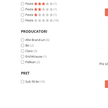
Pix corector
Peste
(1)
Banda corectoare
Peste
(1)
Peste
(1)
Pic-uri cu rescriere
Peste
(16)
Fluid corector
Creioane
PRODUCATORI
Creioane mecanice
Alte Brand-uri
(6)
Mine pentru creioane mecanice
Bic
(2)
Ascutitori
Claro
(5)
Creioane grafit
ErichKrause
(1)
Pixuri
Pelikan
(2)
Pix s
Pixuri cu mecanism
PRET
Pixuri fara mecanism
Pixuri cu gel
Sub 50 lei
(16)
Mine pentru pixuri
Markere & Textmarkere
Markere acrilice
Markere tabla alba/whiteboard