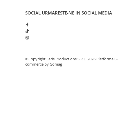
Aparate de aplicat preturi
Etichete pret
SOCIAL
URMARESTE-NE IN SOCIAL MEDIA
Benzi adezive
Benzi dublu adezive
Elastice si sfoara
Comunicare
Aparatura pentru birou
©Copyright Laris Productions S.R.L. 2026
Platforma E-
Laminatoare
commerce by Gomag
Distrugatoare de documente
Aparate de indosariat
Trimmere & Ghilotine
Afisare
Accesorii pentru whiteboard
Panouri de pluta
Flipchart-uri
Accesorii pentru panouri