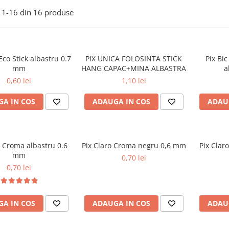
1-
16
din
16
produse
Eco Stick albastru 0.7
PIX UNICA FOLOSINTA STICK
Pix Bic
mm
HANG CAPAC+MINA ALBASTRA
a
0,60 lei
1,10 lei
A IN COS
ADAUGA IN COS
ADAU
o Croma albastru 0.6
Pix Claro Croma negru 0,6 mm
Pix Clar
mm
0,70 lei
0,70 lei
A IN COS
ADAUGA IN COS
ADAU