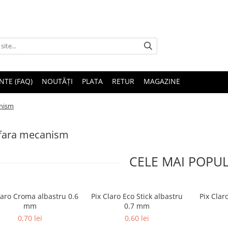
NTE (FAQ)
NOUTĂȚI
PLATA
RETUR
MAGAZINE
anism
 fara mecanism
CELE MAI POPU
laro Croma albastru 0.6
Pix Claro Eco Stick albastru
Pix Clar
mm
0.7 mm
0,70 lei
0,60 lei