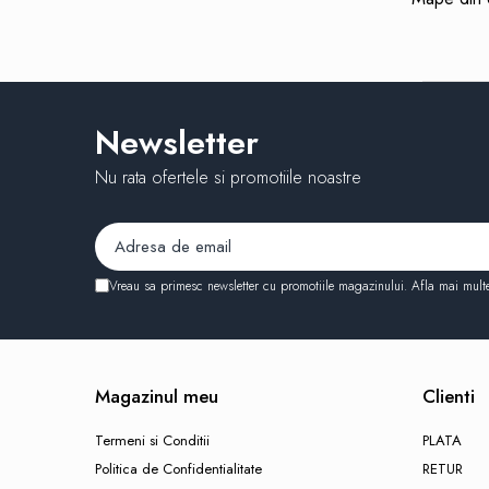
Etichete adezive
Plicuri
Role pentru case de marcat
Tipizate
Notesuri adezive
Newsletter
Blocnotes-uri
Organizare si arhivare
Nu rata ofertele si promotiile noastre
Bibliorafturi
Caiete mecanice
Alonje
Vreau sa primesc newsletter cu promotiile magazinului. Afla mai mult
Indecsi
Separatoare
Dosare din carton
Magazinul meu
Clienti
Dosare din plastic
Folii si mape de protectie
Termeni si Conditii
PLATA
Mape din carton si plastic
Politica de Confidentialitate
RETUR