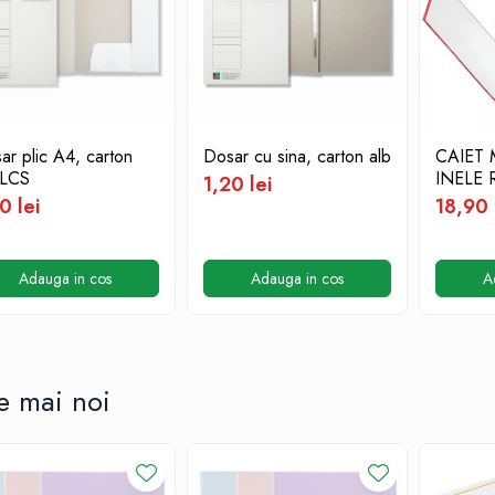
ar plic A4, carton
Dosar cu sina, carton alb
CAIET 
 LCS
INELE 
1,20 lei
0 lei
18,90 
Adauga in cos
Adauga in cos
A
e mai noi