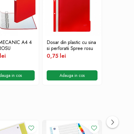
MECANIC A4 4
Dosar din plastic cu sina
Index autoa
ROSU
si perforatii Spree rosu
plastic, Sa
mm, 5 culor
lei
0,75 lei
file, ErichK
3,10 lei
dauga in cos
Adauga in cos
Adauga