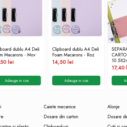
pboard dublu A4 Deli
Clipboard dublu A4 Deli
SEPAR
m Macarons - Mov
Foam Macarons - Roz
CARTO
10.5X
50 lei
14,50 lei
BLUE 
17,40 
ROSU
Adauga in cos
Adauga in cos
A
i
Caiete mecanice
Alonje
re
Dosare din carton
Dosare din
arton si plastic
Clipboard-uri
Cutii si c