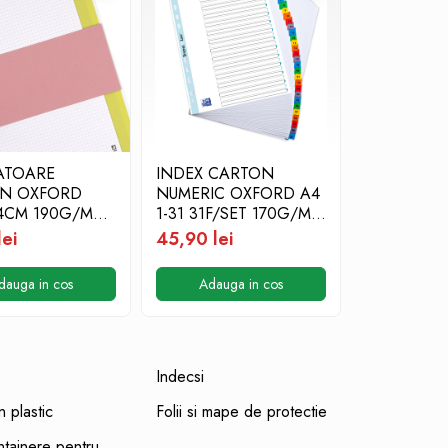
ATOARE
INDEX CARTON
DOSAR SI
N OXFORD
NUMERIC OXFORD A4
PERFORAT
24CM 190G/MP
1-31 31F/SET 170G/MP
0,75 lei
ANGEL SET100
ALB MARGINE COLOR
lei
45,90 lei
dauga in cos
Adauga in cos
Adauga
Indecsi
 plastic
Folii si mape de protectie
ontainere pentru