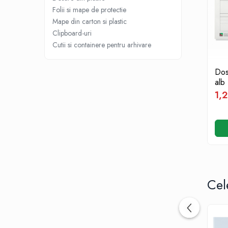
Pix corector
Folii si mape de protectie
Banda corectoare
Mape din carton si plastic
Pic-uri cu rescriere
Clipboard-uri
Cutii si containere pentru arhivare
Fluid corector
Creioane
Dos
Creioane mecanice
alb
Mine pentru creioane mecanice
1,2
Ascutitori
Creioane grafit
Pixuri
Pixuri cu mecanism
Pixuri fara mecanism
Pixuri cu gel
Cel
Mine pentru pixuri
Markere & Textmarkere
Markere acrilice
Markere tabla alba/whiteboard