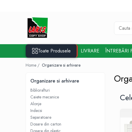
Toate Produsele
☀️ Ceai rece
Instrumente de scris
Rollere & Finelinere
Toate Produsele
LIVRARE
ÎNTREBĂRI 
Finelinere
Rollere
Home /
Organizare si arhivare
Frixion
Orga
Mine Frixion
Organizare si arhivare
Stilouri si cerneala
Bibliorafturi
Cel
Stilouri
Caiete mecanice
Cerneala
Alonje
Indecsi
Cartuse cu cerneala
Separatoare
Corectoare
Dosare din carton
Radiere
Dosare din plastic