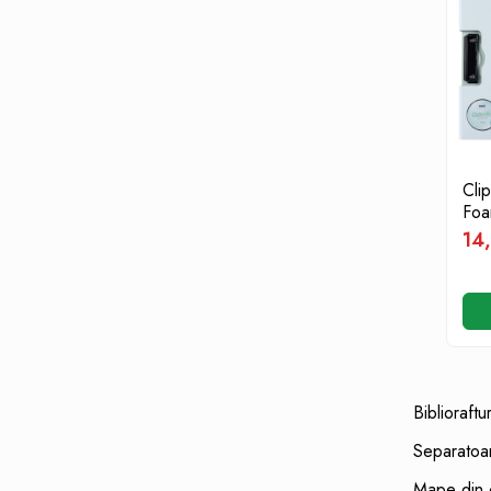
Textmarkere
Markere permanente
Markere cu vopsea
Hartie si produse din hartie
Hartie
Hartie si carton pentru copiator
Cli
Hartie si cartoane colorate
Foa
Hartie pentru print digital
14,
Hartie in formate mari
Hartie foto
Hartie milimetrica
Hartie pentru ambalaj
Produse din hartie
Cuburi din hartie
Biblioraftur
Caiete pentru birou
Separatoa
Registre si repertoare
Mape din c