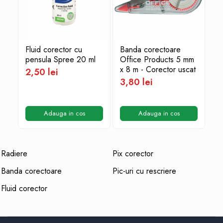
Markere cu vopsea
Fluid corector cu
Banda corectoare
Pi
pensula Spree 20 ml
Office Products 5 mm
Er
x 8 m - Corector uscat
2,50 lei
3,
3,80 lei
Adauga in cos
Adauga in cos
Radiere
Pix corector
Banda corectoare
Pic-uri cu rescriere
Fluid corector