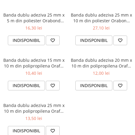
Cutii si containere pentru arhivare
Clipboard-uri
Banda dublu adeziva 25 mm x
Banda dublu adeziva 25 mm x
5 m din poliester Orabond
10 m din poliester Orabond
Accesorii pentru birou
1397
1397
16,30 lei
27,10 lei
Agrafe, clipsuri, ace si piuneze
Adezivi
INDISPONIBIL
INDISPONIBIL
Capsatoare si decapsatoare
Capse
Banda dublu adeziva 15 mm x
Banda dublu adeziva 20 mm x
10 m din polipropilena Orafol
10 m din polipropilena Orafol
Perforatoare
1453
1453
10,40 lei
12,00 lei
Tavite pentru documente
INDISPONIBIL
INDISPONIBIL
Suporturi verticale pentru
documente
Tus , tusiere si indigo
Banda dublu adeziva 25 mm x
10 m din polipropilena Orafol
Foarfeci si cuttere
1453
13,50 lei
Calculatoare de birou
Ambalare si marcare
INDISPONIBIL