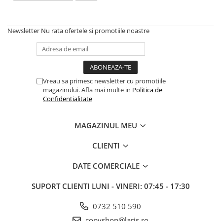
Aparate de aplicat preturi
Etichete pret
Newsletter
Nu rata ofertele si promotiile noastre
Benzi adezive
Benzi dublu adezive
Elastice si sfoara
Comunicare
Vreau sa primesc newsletter cu promotiile
magazinului. Afla mai multe in
Politica de
Aparatura pentru birou
Confidentialitate
Laminatoare
Distrugatoare de documente
MAGAZINUL MEU
Aparate de indosariat
CLIENTI
Trimmere & Ghilotine
Afisare
DATE COMERCIALE
Accesorii pentru whiteboard
SUPORT CLIENTI
LUNI - VINERI: 07:45 - 17:30
Panouri de pluta
Flipchart-uri
0732 510 590
Accesorii pentru panouri
copyshop@laris.ro