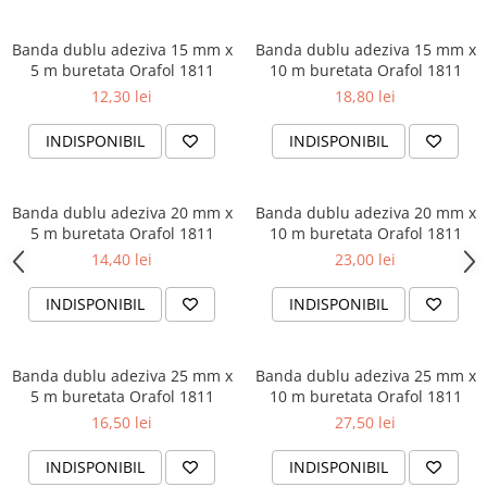
Textmarkere
Banda dublu adeziva 15 mm x
Banda dublu adeziva 15 mm x
Markere permanente
5 m buretata Orafol 1811
10 m buretata Orafol 1811
Markere cu vopsea
12,30 lei
18,80 lei
Hartie si produse din hartie
Hartie
INDISPONIBIL
INDISPONIBIL
Hartie si carton pentru copiator
Hartie si cartoane colorate
Banda dublu adeziva 20 mm x
Banda dublu adeziva 20 mm x
Hartie pentru print digital
5 m buretata Orafol 1811
10 m buretata Orafol 1811
Hartie in formate mari
14,40 lei
23,00 lei
Hartie foto
INDISPONIBIL
INDISPONIBIL
Hartie milimetrica
Hartie pentru ambalaj
Produse din hartie
Banda dublu adeziva 25 mm x
Banda dublu adeziva 25 mm x
5 m buretata Orafol 1811
10 m buretata Orafol 1811
Cuburi din hartie
16,50 lei
27,50 lei
Caiete pentru birou
Registre si repertoare
INDISPONIBIL
INDISPONIBIL
Etichete adezive