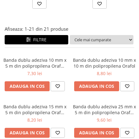
Pix corector
Banda corectoare
Pic-uri cu rescriere
Fluid corector
Afiseaza:
1-
21
din
21
produse
Creioane
FILTRE
Creioane mecanice
Mine pentru creioane mecanice
Banda dublu adeziva 10 mm x
Banda dublu adeziva 10 mm x
Ascutitori
5 m din polipropilena Orafol
10 m din polipropilena Orafol
Creioane grafit
1453
7,30 lei
8,80 lei
Pixuri
ADAUGA IN COS
ADAUGA IN COS
Pixuri cu mecanism
Pixuri fara mecanism
Pixuri cu gel
Banda dublu adeziva 15 mm x
Banda dublu adeziva 25 mm x
Mine pentru pixuri
5 m din polipropilena Orafol
5 m din polipropilena Orafol
1453
1453
Markere & Textmarkere
8,20 lei
9,60 lei
Markere acrilice
ADAUGA IN COS
ADAUGA IN COS
Markere tabla alba/whiteboard