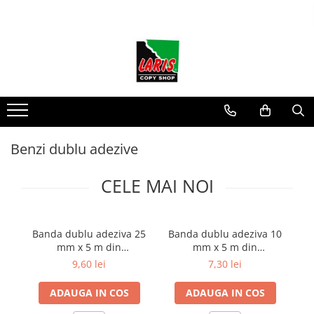
Toate Produsele
☀️ Ceai rece
Instrumente de scris
Rollere & Finelinere
Finelinere
Benzi dublu adezive
Rollere
Frixion
CELE MAI NOI
Mine Frixion
Stilouri si cerneala
Stilouri
Banda dublu adeziva 25
Banda dublu adeziva 10
B
Cerneala
mm x 5 m din
mm x 5 m din
polipropilena Orafol 1453
polipropilena Orafol 1453
9,60 lei
7,30 lei
Cartuse cu cerneala
Corectoare
ADAUGA IN COS
ADAUGA IN COS
Radiere