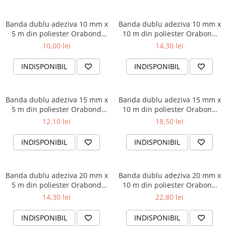
Plicuri
Banda dublu adeziva 10 mm x
Banda dublu adeziva 10 mm x
Role pentru case de marcat
5 m din poliester Orabond
10 m din poliester Orabond
Tipizate
1397
1397
10,00 lei
14,30 lei
Notesuri adezive
Blocnotes-uri
INDISPONIBIL
INDISPONIBIL
Organizare si arhivare
Bibliorafturi
Banda dublu adeziva 15 mm x
Banda dublu adeziva 15 mm x
Caiete mecanice
5 m din poliester Orabond
10 m din poliester Orabond
1397
1397
12,10 lei
18,50 lei
Alonje
Indecsi
INDISPONIBIL
INDISPONIBIL
Separatoare
Dosare din carton
Banda dublu adeziva 20 mm x
Banda dublu adeziva 20 mm x
5 m din poliester Orabond
10 m din poliester Orabond
Dosare din plastic
1397
1397
14,30 lei
22,80 lei
Folii si mape de protectie
Mape din carton si plastic
INDISPONIBIL
INDISPONIBIL