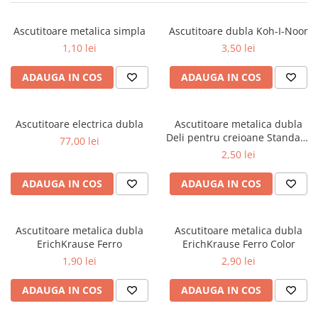
Markere cu vopsea
Ascutitoare metalica simpla
Ascutitoare dubla Koh-I-Noor
1,10 lei
3,50 lei
ADAUGA IN COS
ADAUGA IN COS
Ascutitoare electrica dubla
Ascutitoare metalica dubla
Deli pentru creioane Standard
77,00 lei
& Jumbo
2,50 lei
ADAUGA IN COS
ADAUGA IN COS
Ascutitoare metalica dubla
Ascutitoare metalica dubla
ErichKrause Ferro
ErichKrause Ferro Color
1,90 lei
2,90 lei
ADAUGA IN COS
ADAUGA IN COS