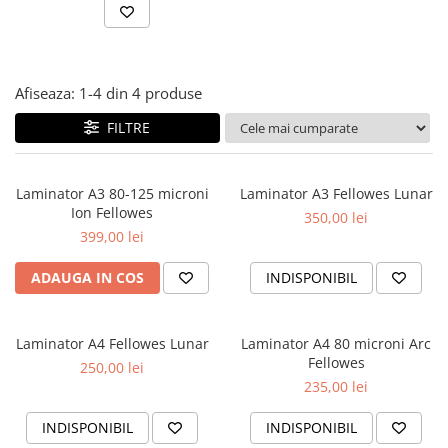
Pix corector
Banda corectoare
Pic-uri cu rescriere
Fluid corector
Afiseaza:
1-
4
din
4
produse
Creioane
FILTRE
Creioane mecanice
Mine pentru creioane mecanice
Laminator A3 80-125 microni
Laminator A3 Fellowes Lunar
Ascutitori
Ion Fellowes
350,00 lei
Creioane grafit
399,00 lei
Pixuri
ADAUGA IN COS
INDISPONIBIL
Pixuri cu mecanism
Pixuri fara mecanism
Pixuri cu gel
Laminator A4 Fellowes Lunar
Laminator A4 80 microni Arc
Mine pentru pixuri
Fellowes
250,00 lei
Markere & Textmarkere
235,00 lei
Markere acrilice
INDISPONIBIL
INDISPONIBIL
Markere tabla alba/whiteboard