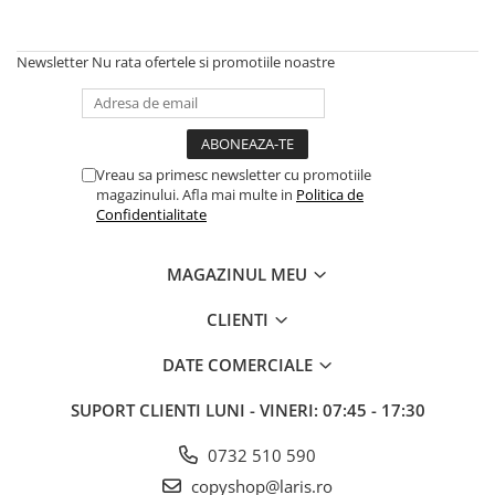
Textmarkere
Markere permanente
Newsletter
Nu rata ofertele si promotiile noastre
Markere cu vopsea
Hartie si produse din hartie
Hartie
Hartie si carton pentru copiator
Vreau sa primesc newsletter cu promotiile
magazinului. Afla mai multe in
Politica de
Hartie si cartoane colorate
Confidentialitate
Hartie pentru print digital
Hartie in formate mari
MAGAZINUL MEU
Hartie foto
Hartie milimetrica
CLIENTI
Hartie pentru ambalaj
DATE COMERCIALE
Produse din hartie
Cuburi din hartie
SUPORT CLIENTI
LUNI - VINERI: 07:45 - 17:30
Caiete pentru birou
0732 510 590
Registre si repertoare
copyshop@laris.ro
Etichete adezive