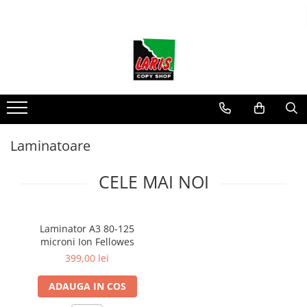
Toate Produsele
☀️ Ceai rece
Instrumente de scris
Rollere & Finelinere
Finelinere
Laminatoare
Rollere
Frixion
CELE MAI NOI
Mine Frixion
Stilouri si cerneala
Stilouri
Laminator A3 80-125
Cerneala
microni Ion Fellowes
399,00 lei
Cartuse cu cerneala
Corectoare
ADAUGA IN COS
Radiere