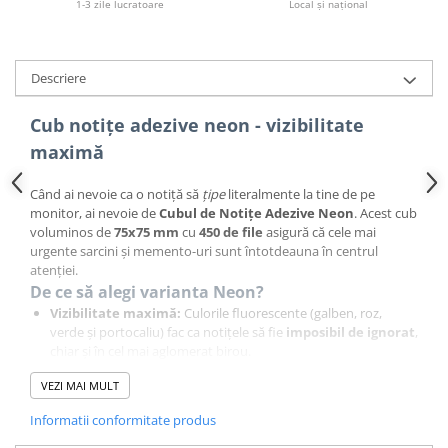
Caiete pentru birou
1-3 zile lucratoare
Local și național
Registre si repertoare
Etichete adezive
Descriere
Plicuri
Role pentru case de marcat
Cub notițe adezive neon - vizibilitate
Tipizate
maximă
Notesuri adezive
Blocnotes-uri
Când ai nevoie ca o notiță să
țipe
literalmente la tine de pe
Organizare si arhivare
monitor, ai nevoie de
Cubul de Notițe Adezive Neon
. Acest cub
voluminos de
75
x
75
mm
cu
450
de file
asigură că cele mai
Bibliorafturi
urgente sarcini și memento-uri sunt întotdeauna în centrul
Caiete mecanice
atenției.
De ce să alegi varianta Neon?
Alonje
Vizibilitate maximă:
Culorile fluorescente (galben, roz,
Indecsi
verde și portocaliu) fac ca notițele să fie
imposibil de ignorat
,
chiar și în cel mai aglomerat birou.
Separatoare
Eficiență garantată:
Perfect pentru memento-uri critice,
VEZI MAI MULT
termene limită (deadlines) și marcarea rapidă a paginilor din
Dosare din carton
documente.
Informatii conformitate produs
Dosare din plastic
450
de Notițe,
450
de Soluții:
Un stoc generos care te scoate
din impas în orice moment.