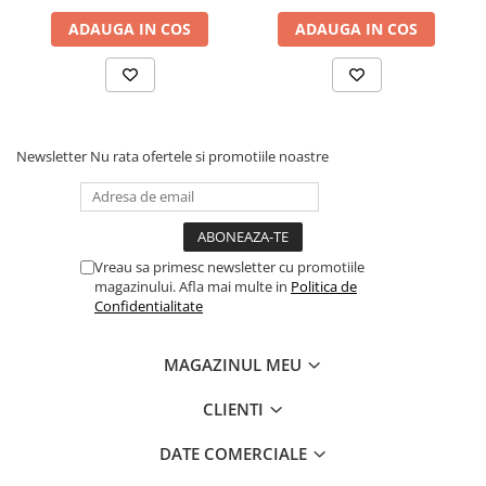
Flipchart-uri
ADAUGA IN COS
ADAUGA IN COS
Accesorii pentru panouri
Table albe magnetice - whiteboard
Accesorii pentru flipchart
Accesorii IT
Newsletter
Nu rata ofertele si promotiile noastre
Stocare
CD-uri
DVD-uri
Memorii USB
Vreau sa primesc newsletter cu promotiile
Accesorii
magazinului. Afla mai multe in
Politica de
Confidentialitate
Baterii & Acumulatori
Igiena si curatenie
MAGAZINUL MEU
Igiena
Sapun lichid
CLIENTI
Prosoape din hartie
DATE COMERCIALE
Detergenti