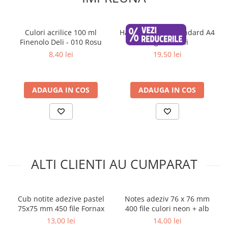
Calculatoare de birou
Ambalare si marcare
Culori acrilice 100 ml
Hartie Maestro Standard A4
Aparate de aplicat preturi
Finenolo Deli - 010 Rosu
80g, 500 coli
Etichete pret
8,40 lei
19,50 lei
Benzi adezive
Benzi dublu adezive
ADAUGA IN COS
ADAUGA IN COS
Elastice si sfoara
Comunicare
Aparatura pentru birou
Laminatoare
Distrugatoare de documente
ALTI CLIENTI AU CUMPARAT
Aparate de indosariat
Trimmere & Ghilotine
Afisare
Cub notite adezive pastel
Notes adeziv 76 x 76 mm
75x75 mm 450 file Fornax
400 file culori neon + alb
Accesorii pentru whiteboard
13,00 lei
14,00 lei
Panouri de pluta