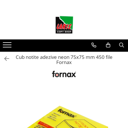
Toate Produsele
☀️ Ceai rece
Instrumente de scris
Seturi instrumente de scris
Rollere & Finelinere
Cub notite adezive neon 75x75 mm 450 file
Fornax
Finelinere
Rollere
Frixion
Mine Frixion
Stilouri si cerneala
Stilouri
Cerneala
Cartuse cu cerneala
Corectoare