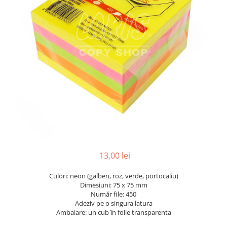
Radiere
Pix corector
Banda corectoare
Pic-uri cu rescriere
Fluid corector
Creioane
Creioane mecanice
Mine pentru creioane mecanice
Ascutitori
Creioane grafit
Pixuri
13,00 lei
Pixuri cu mecanism
Pixuri fara mecanism
Culori: neon (galben, roz, verde, portocaliu)
Pixuri cu gel
Dimesiuni: 75 x 75 mm
Număr file: 450
Mine pentru pixuri
Adeziv pe o singura latura
Markere & Textmarkere
Ambalare: un cub în folie transparenta