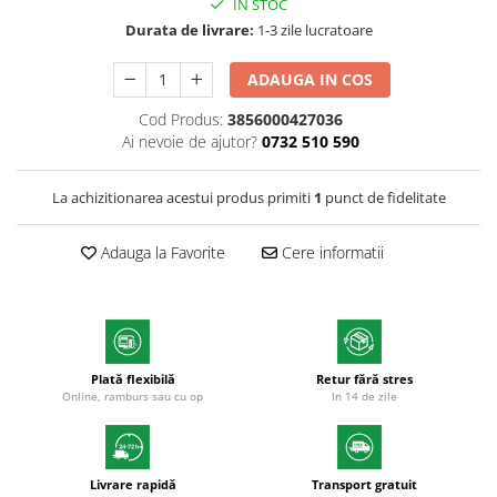
Markere acrilice
IN STOC
Markere tabla alba/whiteboard
Durata de livrare:
1-3 zile lucratoare
Textmarkere
ADAUGA IN COS
Markere permanente
Markere cu vopsea
Cod Produs:
3856000427036
Ai nevoie de ajutor?
0732 510 590
Hartie si produse din hartie
Hartie
La achizitionarea acestui produs primiti
1
punct de fidelitate
Hartie calc
Hartie si carton pentru copiator
Adauga la Favorite
Cere informatii
Hartie si cartoane colorate
Hartie pentru print digital
Hartie in formate mari
Hartie foto
Hartie milimetrica
Plată flexibilă
Retur fără stres
Online, ramburs sau cu op
In 14 de zile
Hartie pentru ambalare
Produse din hartie
Cuburi din hartie
Livrare rapidă
Transport gratuit