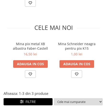
Pic-uri cu rescriere
Hartie sugativa
Role pentru case de marcat
Fluid corector
Tipizate
Rigle
Creioane
Notesuri adezive
Seturi si truse de geometrie
Creioane mecanice
Blocnotes-uri
CELE MAI NOI
Mine pentru creioane mecanice
Compasuri si mine
Ascutitori
Lipici
Creioane grafit
Plastilina
Mina pix metal XB
Mina Schneider neagra
Pixuri
albastra Faber-Castell
pentru pix K15
Rucsacuri
Pixuri cu mecanism
16,50 lei
1,00 lei
Culori acrilice
Pixuri fara mecanism
ADAUGA IN COS
ADAUGA IN COS
Penare
Pixuri cu gel
Mine pentru pixuri
Foarfeci pentru copii
Markere & Textmarkere
Caiete cu spira
Markere acrilice
Markere tabla alba/whiteboard
Afiseaza:
1-
3
din
3
produse
Textmarkere
FILTRE
Markere permanente