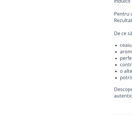
îndulcit
Textmarkere
Pentru u
Markere permanente
Rezultat
Markere cu vopsea
Hartie si produse din hartie
De ce să
Hartie
ceaiu
Hartie si carton pentru copiator
arome
Hartie si cartoane colorate
perfe
Hartie pentru print digital
contr
Hartie in formate mari
o alt
Hartie foto
potriv
Hartie milimetrica
Descope
Hartie pentru ambalaj
autentic
Produse din hartie
Cuburi din hartie
Caiete pentru birou
Registre si repertoare
Etichete adezive