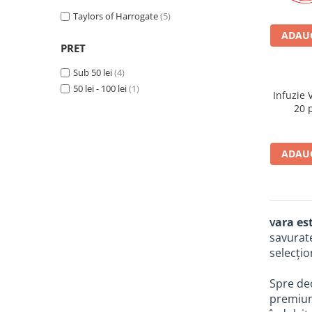
Pix corector
Taylors of Harrogate
(5)
Banda corectoare
ADAUG
Pic-uri cu rescriere
PRET
Fluid corector
Sub 50 lei
(4)
Creioane
50 lei - 100 lei
(1)
Infuzie 
Creioane mecanice
20 p
Mine pentru creioane mecanice
Ascutitori
ADAUG
Creioane grafit
Pixuri
Pixuri cu mecanism
Pixuri fara mecanism
ara es
V
Pixuri cu gel
savurate
Mine pentru pixuri
selecțio
Markere & Textmarkere
Spre deo
Markere acrilice
premium 
Markere tabla alba/whiteboard