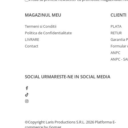
Cutii si containere pentru arhivare
Clipboard-uri
MAGAZINUL MEU
CLIENTI
Accesorii pentru birou
Termeni si Conditii
PLATA
Agrafe, clipsuri, ace si piuneze
Politica de Confidentialitate
RETUR
Adezivi
LIVRARE
Garantia 
Contact
Formular 
Capsatoare si decapsatoare
ANPC
Capse
ANPC - SA
Perforatoare
Tavite pentru documente
SOCIAL
URMARESTE-NE IN SOCIAL MEDIA
Suporturi verticale pentru
documente
Tus , tusiere si indigo
Foarfeci si cuttere
Calculatoare de birou
©Copyright Laris Productions S.R.L. 2026
Platforma E-
Ambalare si marcare
commerce by Gomag