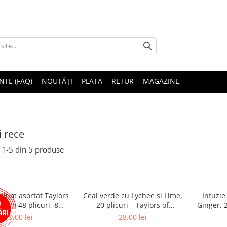
NTE (FAQ)
NOUTĂȚI
PLATA
RETUR
MAGAZINE
i rece
1-
5
din
5
produse
mium asortat Taylors
Ceai verde cu Lychee si Lime,
Infuzie
ons - 48 plicuri, 8
20 plicuri – Taylors of
Ginger, 2
arome, 96g
Harrogate
79,00 lei
28,00 lei