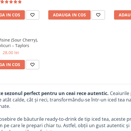
A IN COS
ADAUGA IN COS
ADAU
Visine (Sour Cherry),
licuri – Taylors
28,00 lei
A IN COS
te sezonul perfect pentru un ceai rece autentic.
Ceaiurile 
 atât calde, cât și reci, transformându-se într-un iced tea 
nate.
sebire de băuturile ready-to-drink de tip iced tea, aceste pr
pe care le prepari chiar tu. Astfel, obții un gust autentic și