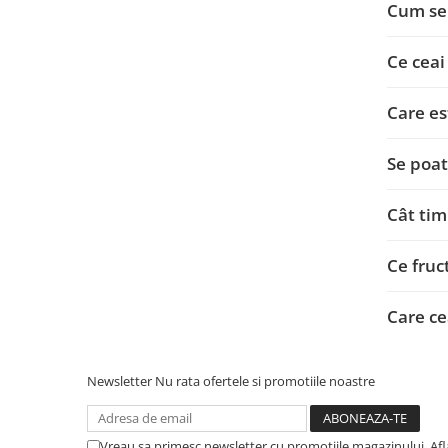
Cum se 
Plicuri
Role pentru case de marcat
Ce ceai
Tipizate
Notesuri adezive
Care es
Blocnotes-uri
Organizare si arhivare
Se poat
Bibliorafturi
Caiete mecanice
Cât tim
Alonje
Ce fruc
Indecsi
Separatoare
Care ce
Dosare din carton
Dosare din plastic
Newsletter
Nu rata ofertele si promotiile noastre
Folii si mape de protectie
Mape din carton si plastic
Vreau sa primesc newsletter cu promotiile magazinului. Af