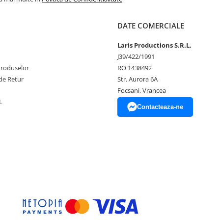
DATE COMERCIALE
Laris Productions S.R.L.
J39/422/1991
Produselor
RO 1438492
de Retur
Str. Aurora 6A
Focsani, Vrancea
L
Contacteaza-ne