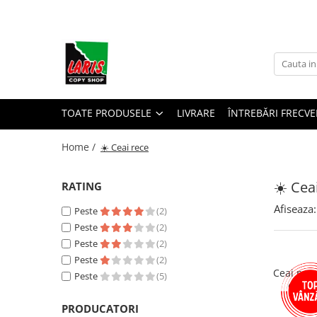
Toate Produsele
☀️ Ceai rece
Instrumente de scris
Rollere & Finelinere
TOATE PRODUSELE
LIVRARE
ÎNTREBĂRI FRECVE
Finelinere
Home /
☀️ Ceai rece
Rollere
Frixion
☀️ Cea
RATING
Mine Frixion
Stilouri si cerneala
Afiseaza:
Peste
(2)
Peste
(2)
Stilouri
Peste
(2)
Cerneala
Peste
(2)
Cartuse cu cerneala
Ceai pre
Peste
(5)
Corectoare
Creati
Radiere
PRODUCATORI