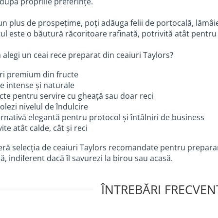
 după propriile preferințe.
n plus de prospețime, poți adăuga felii de portocală, lămâi
ul este o băutură răcoritoare rafinată, potrivită atât pentru 
 alegi un ceai rece preparat din ceaiuri Taylors?
ri premium din fructe
 intense și naturale
cte pentru servire cu gheață sau doar reci
olezi nivelul de îndulcire
ernativă elegantă pentru protocol și întâlniri de business
ite atât calde, cât și reci
ră selecția de ceaiuri Taylors recomandate pentru preparar
ă, indiferent dacă îl savurezi la birou sau acasă.
ÎNTREBĂRI FRECVENT