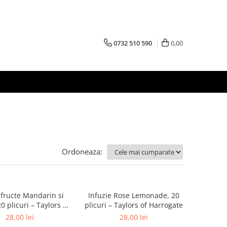
0732 510 590
0,00
Ordoneaza:
 fructe Mandarin si
Infuzie Rose Lemonade, 20
0 plicuri – Taylors of
plicuri – Taylors of Harrogate
Harrogate
28,00 lei
28,00 lei