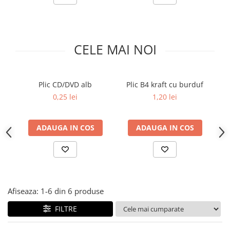
Pix corector
Banda corectoare
Pic-uri cu rescriere
CELE MAI NOI
Fluid corector
Creioane
Creioane mecanice
Plic CD/DVD alb
Plic B4 kraft cu burduf
Mine pentru creioane mecanice
0,25 lei
1,20 lei
Ascutitori
Creioane grafit
ADAUGA IN COS
ADAUGA IN COS
Pixuri
Pixuri cu mecanism
Pixuri fara mecanism
Pixuri cu gel
Mine pentru pixuri
Afiseaza:
1-
6
din
6
produse
Markere & Textmarkere
FILTRE
Markere acrilice
Markere tabla alba/whiteboard