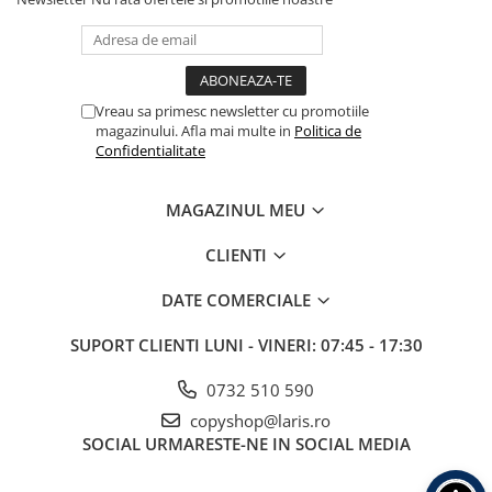
Plicuri
Role pentru case de marcat
Tipizate
Vreau sa primesc newsletter cu promotiile
Notesuri adezive
magazinului. Afla mai multe in
Politica de
Blocnotes-uri
Confidentialitate
Organizare si arhivare
Bibliorafturi
MAGAZINUL MEU
Caiete mecanice
CLIENTI
Alonje
DATE COMERCIALE
Indecsi
Separatoare
SUPORT CLIENTI
LUNI - VINERI: 07:45 - 17:30
Dosare din carton
0732 510 590
Dosare din plastic
copyshop@laris.ro
Folii si mape de protectie
SOCIAL
URMARESTE-NE IN SOCIAL MEDIA
Mape din carton si plastic