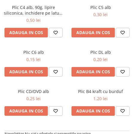
Textmarkere
Plic C4 alb, 90g, lipire
Plic C5 alb
siliconica, inchidere pe latura
Markere permanente
0,30 lei
mica
0,50 lei
Markere cu vopsea
Hartie si produse din hartie
ADAUGA IN COS
ADAUGA IN COS
Hartie
Hartie si carton pentru copiator
Plic C6 alb
Plic DL alb
Hartie si cartoane colorate
0,15 lei
0,20 lei
Hartie pentru print digital
Hartie in formate mari
ADAUGA IN COS
ADAUGA IN COS
Hartie foto
Hartie milimetrica
Plic CD/DVD alb
Plic B4 kraft cu burduf
Hartie pentru ambalaj
0,25 lei
1,20 lei
Produse din hartie
Cuburi din hartie
ADAUGA IN COS
ADAUGA IN COS
Caiete pentru birou
Registre si repertoare
Etichete adezive
Newsletter
Nu rata ofertele si promotiile noastre