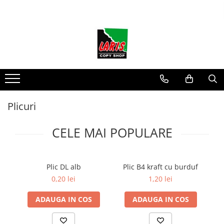
Toate Produsele
☀️ Ceai rece
Instrumente de scris
Rollere & Finelinere
Finelinere
Plicuri
Rollere
Frixion
CELE MAI POPULARE
Mine Frixion
Stilouri si cerneala
Stilouri
Plic DL alb
Plic B4 kraft cu burduf
Cerneala
0,20 lei
1,20 lei
Cartuse cu cerneala
ADAUGA IN COS
ADAUGA IN COS
Corectoare
Radiere