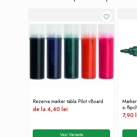
Cutii si containere pentru arhivare
Clipboard-uri
Accesorii pentru birou
Agrafe, clipsuri, ace si piuneze
Adezivi
Capsatoare si decapsatoare
Capse
Perforatoare
Tavite pentru documente
Suporturi verticale pentru
documente
Rezerva marker tabla Pilot vBoard
Marker
Tus , tusiere si indigo
si flip
de la 4,40 lei
Foarfeci si cuttere
7,90 l
Calculatoare de birou
Ambalare si marcare
Vezi Variante