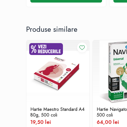
Aparate de aplicat preturi
Etichete pret
Benzi adezive
Produse similare
Benzi dublu adezive
Elastice si sfoara
Comunicare
Aparatura pentru birou
Laminatoare
Distrugatoare de documente
Aparate de indosariat
Trimmere & Ghilotine
Afisare
Accesorii pentru whiteboard
Panouri de pluta
Hartie Maestro Standard A4
Hartie Navigat
80g, 500 coli
500 coli
Flipchart-uri
19,50 lei
64,00 lei
Accesorii pentru panouri