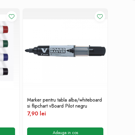
Marker pentru tabla alba/whiteboard
MARKER
si flipchart vBoard Pilot negru
5,40 le
7,90 lei
Adauga in cos