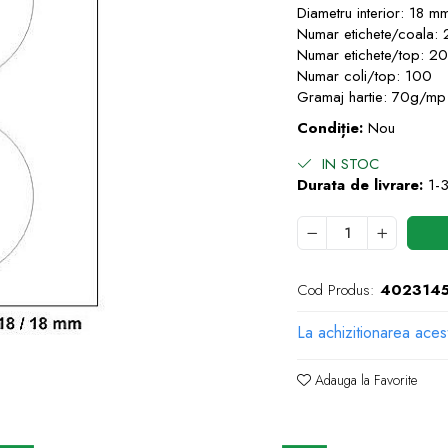
Diametru interior: 18 m
Numar etichete/coala: 
Numar etichete/top: 2
Numar coli/top: 100
Gramaj hartie: 70g/mp
Condiție:
Nou
IN STOC
Durata de livrare:
1-3
Cod Produs:
402314
La achizitionarea aces
Adauga la Favorite
e