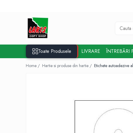
Toate Produsele
☀️ Ceai rece
Instrumente de scris
Rollere & Finelinere
Toate Produsele
LIVRARE
ÎNTREBĂRI 
Finelinere
Rollere
Home /
Hartie si produse din hartie /
Etichete autoadezive
Frixion
Mine Frixion
Stilouri si cerneala
Stilouri
Cerneala
Cartuse cu cerneala
Corectoare
Radiere