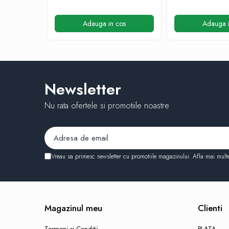
Table albe magnetice - whiteboard
Accesorii pentru flipchart
Adauga in cos
Adauga i
Accesorii IT
Stocare
CD-uri
DVD-uri
Newsletter
Memorii USB
Accesorii
Nu rata ofertele si promotiile noastre
Baterii & Acumulatori
Igiena si curatenie
Igiena
Vreau sa primesc newsletter cu promotiile magazinului. Afla mai mult
Sapun lichid
Prosoape din hartie
Detergenti
Pentru geamuri
Magazinul meu
Clienti
Pentru bucatarie
Termeni si Conditii
PLATA