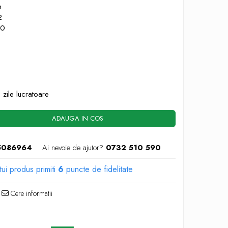
m
2
00
 zile lucratoare
ADAUGA IN COS
5086964
Ai nevoie de ajutor?
0732 510 590
tui produs primiti
6
puncte de fidelitate
Cere informatii