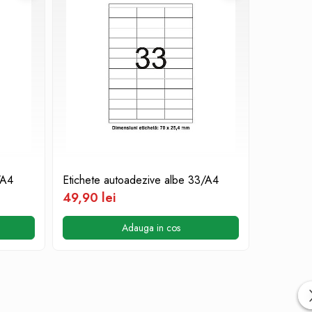
/A4
Etichete autoadezive albe 33/A4
Etichete 
49,90 lei
49,90 l
Adauga in cos