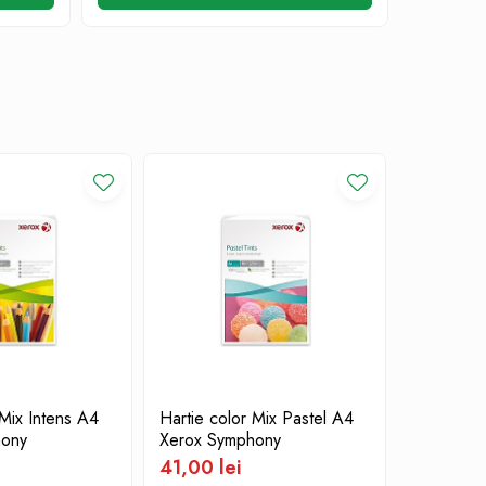
 Mix Intens A4
Hartie color Mix Pastel A4
Carton co
hony
Xerox Symphony
Symphon
41,00 lei
53,00 l