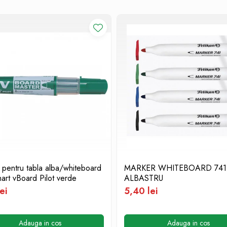
 pentru tabla alba/whiteboard
MARKER WHITEBOARD 741
chart vBoard Pilot verde
ALBASTRU
ei
5,40 lei
Adauga in cos
Adauga in cos