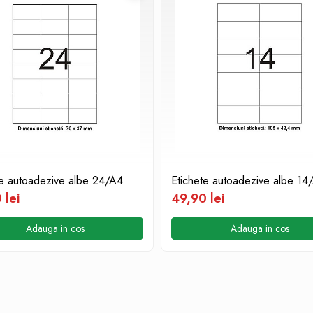
te autoadezive albe 24/A4
Etichete autoadezive albe 14
 lei
49,90 lei
Adauga in cos
Adauga in cos