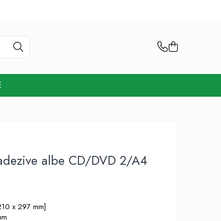
E
oadezive albe CD/DVD 2/A4
[210 x 297 mm]
 mm