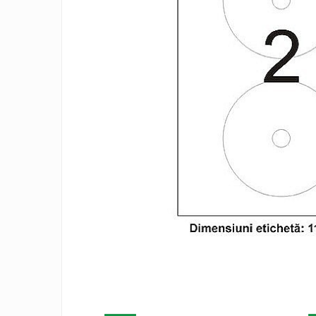
Pix corector
Banda corectoare
Pic-uri cu rescriere
Fluid corector
Creioane
Creioane mecanice
Mine pentru creioane mecanice
Ascutitori
Creioane grafit
Pixuri
Pixuri cu mecanism
Pixuri fara mecanism
Pixuri cu gel
Mine pentru pixuri
Markere & Textmarkere
Markere acrilice
Distribui
pe
Markere tabla alba/whiteboard