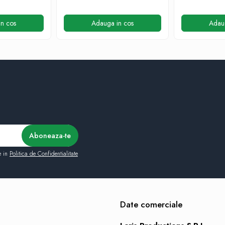
n cos
Adauga in cos
Adau
e in
Politica de Confidentialitate
Date comerciale