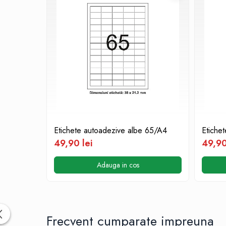
Etichete adezive
Plicuri
Role pentru case de marcat
Tipizate
Notesuri adezive
Blocnotes-uri
Organizare si arhivare
Bibliorafturi
Caiete mecanice
Alonje
Etichete autoadezive albe 65/A4
Etiche
Indecsi
49,90 lei
49,90
Separatoare
Adauga in cos
Dosare din carton
Dosare din plastic
Folii si mape de protectie
Frecvent cumparate impreuna
Mape din carton si plastic