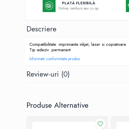
Faceboo
PLATĂ FLEXIBILĂ
Textmarkere
Online, ramburs sau cu op
Markere permanente
Markere cu vopsea
Descriere
Hartie si produse din hartie
Hartie
Compatibilitate: imprimante inkjet, laser si copiatoare
Hartie si carton pentru copiator
Tip adeziv: permanent
Hartie si cartoane colorate
Informatii conformitate produs
Hartie pentru print digital
Hartie in formate mari
Review-uri
(0)
Hartie foto
Hartie milimetrica
Hartie pentru ambalaj
Produse din hartie
Produse Alternative
Cuburi din hartie
Caiete pentru birou
Registre si repertoare