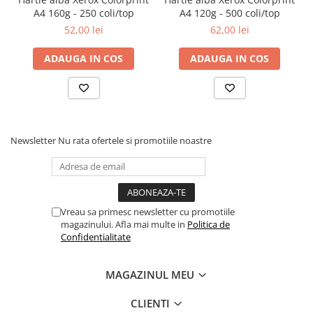
pe piata ceea ce o face deosebit de potrivită pentru imprimarea
A4 160g - 250 coli/top
A4 120g - 500 coli/top
color dar si pentru orice alt tip de document.
52,00 lei
62,00 lei
ADAUGA IN COS
ADAUGA IN COS
CULORI MAI CLARE SI NEGRU MAI INTENS
Ideal pentru toate doumentele full color!
Newsletter
Nu rata ofertele si promotiile noastre
Navigator este alegerea perfectă pentru documentelor de o
calitate excelenta garantata pe toate imprimantele si
copiatoarele.
Cumpara
Hârtie
Navigator A4 120g
de pe
Laris Copy Shop
si
Vreau sa primesc newsletter cu promotiile
bucura-te de avantajele unei hartii premium, la un pret foarte
magazinului. Afla mai multe in
Politica de
bun!
Confidentialitate
MAGAZINUL MEU
CLIENTI