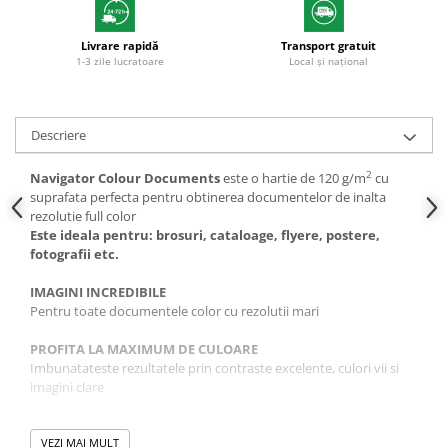
Livrare rapidă
Transport gratuit
1-3 zile lucratoare
Local și național
Descriere
2
Navigator Colour Documents
este o hartie de 120 g/m
cu
suprafata perfecta pentru obtinerea documentelor de inalta
rezolutie full color
Este ideala pentru: brosuri, cataloage, flyere, postere,
fotografii etc.
IMAGINI INCREDIBILE
Pentru toate documentele color cu rezolutii mari
PROFITA LA MAXIMUM DE CULOARE
Imbunatateste rezultatele prin contraste excelente, culori vii si
imagini clare
RIGIDITATE SI GROSIME CRESCUTE
Opacitatea excelenta asigura imprimarea pe ambele fete fara ca
VEZI MAI MULT