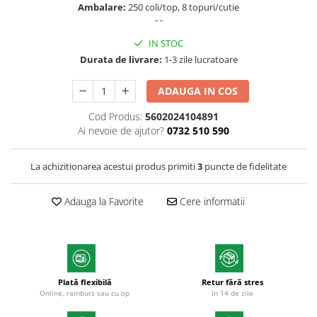
Ambalare:
250 coli/top, 8 topuri/cutie
Markere cu vopsea
- -
IN STOC
Durata de livrare:
1-3 zile lucratoare
ADAUGA IN COS
Cod Produs:
5602024104891
Ai nevoie de ajutor?
0732 510 590
La achizitionarea acestui produs primiti
3
puncte de fidelitate
Adauga la Favorite
Cere informatii
Plată flexibilă
Retur fără stres
Online, ramburs sau cu op
In 14 de zile