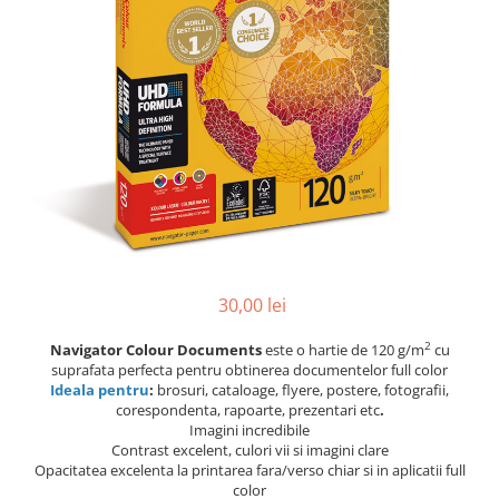
Pic-uri cu rescriere
Hartie sugativa
Role pentru case de marcat
Fluid corector
Tipizate
Rigle
Creioane
Notesuri adezive
Seturi si truse de geometrie
Creioane mecanice
Blocnotes-uri
Mine pentru creioane mecanice
Compasuri si mine
Ascutitori
Lipici
Creioane grafit
Plastilina
Pixuri
Rucsacuri
Pixuri cu mecanism
Culori acrilice
Pixuri fara mecanism
Penare
30,00 lei
Pixuri cu gel
Mine pentru pixuri
Foarfeci pentru copii
2
Navigator Colour Documents
este o hartie de 120 g/m
cu
Markere & Textmarkere
Caiete cu spira
suprafata perfecta pentru obtinerea documentelor full color
Ideala pentru
:
brosuri, cataloage, flyere, postere, fotografii,
Markere acrilice
corespondenta, rapoarte, prezentari etc
.
Markere tabla alba/whiteboard
Imagini incredibile
Contrast excelent, culori vii si imagini clare
Textmarkere
Opacitatea excelenta la printarea fara/verso chiar si in aplicatii full
Markere permanente
color