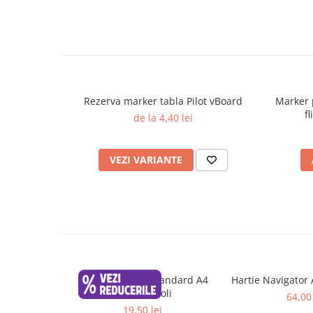
Plicuri
Role pentru case de marcat
Tipizate
Notesuri adezive
Blocnotes-uri
Rezerva marker tabla Pilot vBoard
Marker 
Organizare si arhivare
f
de la 4,40 lei
Bibliorafturi
Caiete mecanice
VEZI VARIANTE
Alonje
Indecsi
Separatoare
Dosare din carton
Dosare din plastic
Folii si mape de protectie
Hartie Maestro Standard A4
Hartie Navigator 
80g, 500 coli
64,00 
Mape din carton si plastic
19,50 lei