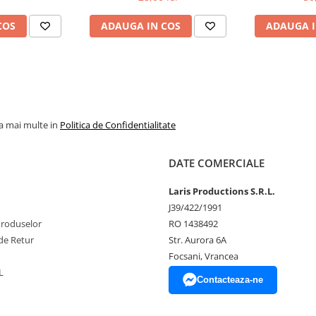
COS
ADAUGA IN COS
ADAUGA I
la mai multe in
Politica de Confidentialitate
DATE COMERCIALE
Laris Productions S.R.L.
J39/422/1991
Produselor
RO 1438492
de Retur
Str. Aurora 6A
Focsani, Vrancea
L
Contacteaza-ne