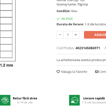
Gramaj hartie: 70g/mp
Condiție:
Nou
IN STOC
Durata de livrare:
1-3 zile lucrato
ADAUG
Cod Produs:
4023145086971
La achizitionarea acestui produs pr
Adauga la Favorite
Cere 
Retur fără stres
Livrare rapidă
In 14 de zile
1-3 zile lucratoar