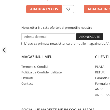
Cutii si containere pentru arhivare
ADAUGA IN COS
ADAUGA IN 
Clipboard-uri
Accesorii pentru birou
Agrafe, clipsuri, ace si piuneze
Newsletter
Nu rata ofertele si promotiile noastre
Adezivi
Capsatoare si decapsatoare
Vreau sa primesc newsletter cu promotiile magazinului. Af
Capse
Perforatoare
MAGAZINUL MEU
CLIENTI
Tavite pentru documente
Termeni si Conditii
PLATA
Suporturi verticale pentru
Politica de Confidentialitate
RETUR
documente
LIVRARE
Garantia 
Tus , tusiere si indigo
Contact
Formular 
ANPC
Foarfeci si cuttere
ANPC - SA
Calculatoare de birou
Ambalare si marcare
SOCIAL
URMARESTE-NE IN SOCIAL MEDIA