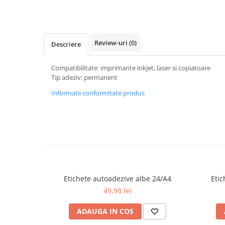
Textmarkere
Markere permanente
Markere cu vopsea
Review-uri
(0)
Descriere
Hartie si produse din hartie
Hartie
Compatibilitate: imprimante inkjet, laser si copiatoare
Tip adeziv: permanent
Hartie si carton pentru copiator
Hartie si cartoane colorate
Informatii conformitate produs
Hartie pentru print digital
Hartie in formate mari
Hartie foto
Hartie milimetrica
Hartie pentru ambalaj
Produse din hartie
Etichete autoadezive albe 24/A4
Etic
Cuburi din hartie
49,90 lei
Caiete pentru birou
ADAUGA IN COS
Registre si repertoare
Etichete adezive