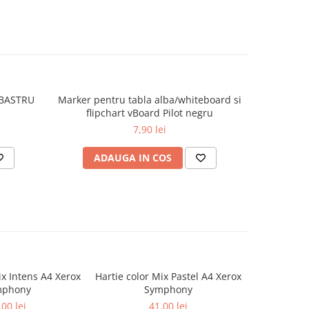
BASTRU
Marker pentru tabla alba/whiteboard si
MARKE
flipchart vBoard Pilot negru
7,90 lei
ADAUGA IN COS
AD
ix Intens A4 Xerox
Hartie color Mix Pastel A4 Xerox
Carton 
mphony
Symphony
,00 lei
41,00 lei