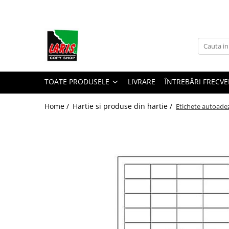
Toate Produsele
☀️ Ceai rece
Instrumente de scris
Rollere & Finelinere
TOATE PRODUSELE
LIVRARE
ÎNTREBĂRI FRECVE
Finelinere
Home /
Hartie si produse din hartie /
Etichete autoadez
Rollere
Frixion
Mine Frixion
Stilouri si cerneala
Stilouri
Cerneala
Cartuse cu cerneala
Corectoare
Radiere