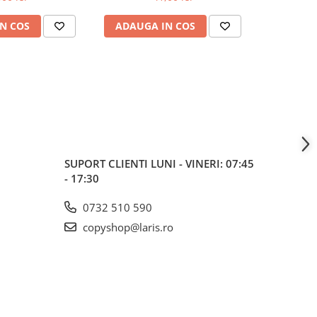
N COS
ADAUGA IN COS
VEZI 
SUPORT CLIENTI
LUNI - VINERI: 07:45
- 17:30
0732 510 590
copyshop@laris.ro