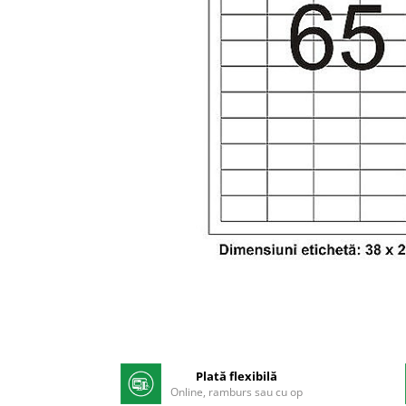
Pix corector
Banda corectoare
Pic-uri cu rescriere
Fluid corector
Creioane
Creioane mecanice
Mine pentru creioane mecanice
Ascutitori
Creioane grafit
Pixuri
Pixuri cu mecanism
Pixuri fara mecanism
Pixuri cu gel
Mine pentru pixuri
Distribuie
Markere & Textmarkere
pe
Facebook
Plată flexibilă
Markere acrilice
Online, ramburs sau cu op
Markere tabla alba/whiteboard