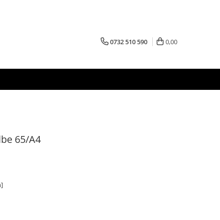
0732 510 590
0,00
lbe 65/A4
]