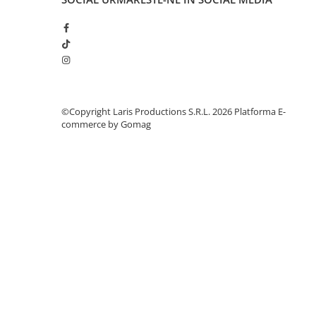
Aparate de aplicat preturi
Etichete pret
Benzi adezive
Benzi dublu adezive
Elastice si sfoara
©Copyright Laris Productions S.R.L. 2026
Platforma E-
Comunicare
commerce by Gomag
Aparatura pentru birou
Laminatoare
Distrugatoare de documente
Aparate de indosariat
Trimmere & Ghilotine
Afisare
Accesorii pentru whiteboard
Panouri de pluta
Flipchart-uri
Accesorii pentru panouri