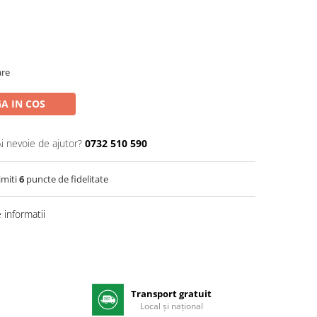
are
A IN COS
Ai nevoie de ajutor?
0732 510 590
imiti
6
puncte de fidelitate
informatii
Transport gratuit
e
Local și național