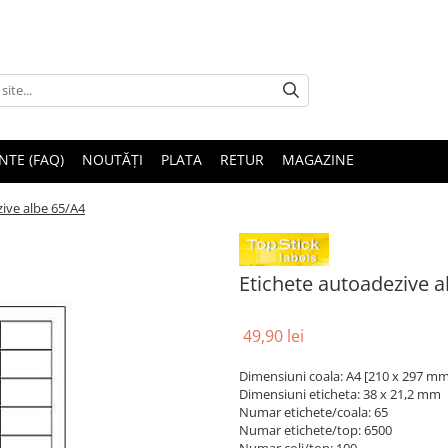
NTE (FAQ)
NOUTĂȚI
PLATA
RETUR
MAGAZINE
ive albe 65/A4
Etichete autoadezive a
49,90 lei
Dimensiuni coala: A4 [210 x 297 mm
Dimensiuni eticheta: 38 x 21,2 mm
Numar etichete/coala: 65
Numar etichete/top: 6500
Numar coli/top: 100