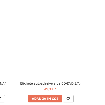
4/A4
Etichete autoadezive albe CD/DVD 2/A4
Etiche
49,90 lei
ADAUGA IN COS
AD