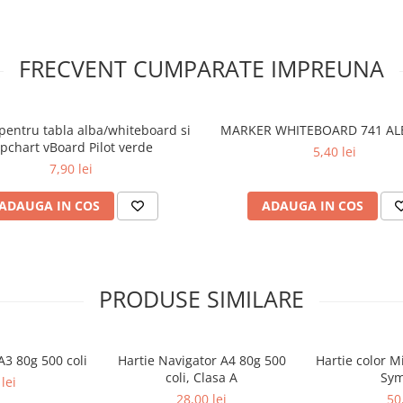
FRECVENT CUMPARATE IMPREUNA
pentru tabla alba/whiteboard si
MARKER WHITEBOARD 741 AL
lipchart vBoard Pilot verde
5,40 lei
7,90 lei
ADAUGA IN COS
ADAUGA IN COS
PRODUSE SIMILARE
A3 80g 500 coli
Hartie Navigator A4 80g 500
Hartie color M
coli, Clasa A
Sy
lei
28,00 lei
50