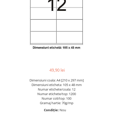
Pic-uri cu rescriere
Hartie sugativa
Role pentru case de marcat
Fluid corector
Tipizate
Echere & Raportoare
Creioane
Notesuri adezive
Rigle
Creioane mecanice
Blocnotes-uri
Mine pentru creioane mecanice
Seturi si truse de geometrie
Ascutitori
Compasuri si mine
Creioane grafit
Lipici
Pixuri
Plastilina
Pixuri cu mecanism
Rucsacuri
Pixuri fara mecanism
Culori acrilice
Pixuri cu gel
49,90 lei
Mine pentru pixuri
Penare
Dimensiuni coala: A4 [210 x 297 mm]
Markere & Textmarkere
Foarfeci pentru copii
Dimensiuni eticheta: 105 x 48 mm
Numar etichete/coala: 12
Markere acrilice
Caiete cu spira
Numar etichete/top: 1200
Markere tabla alba/whiteboard
Numar coli/top: 100
Textmarkere
Gramaj hartie: 70g/mp
Markere permanente
Condiție:
Nou