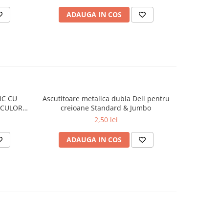
ADAUGA IN COS
AD
IC CU
Ascutitoare metalica dubla Deli pentru
Mapa din 
 CULORI
creioane Standard & Jumbo
2,50 lei
ADAUGA IN COS
AD