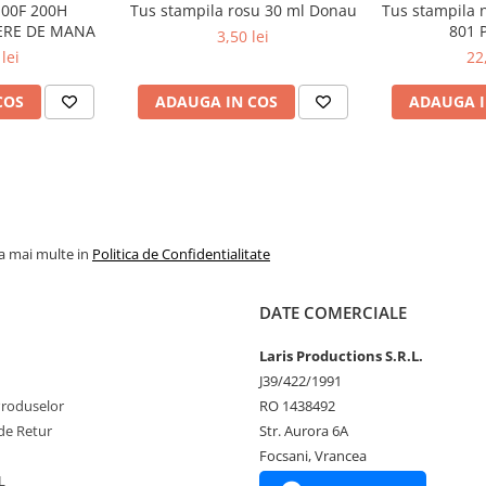
100F 200H
Tus stampila rosu 30 ml Donau
Tus stampila 
ERE DE MANA
801 
3,50 lei
lei
22
COS
ADAUGA IN COS
ADAUGA I
la mai multe in
Politica de Confidentialitate
DATE COMERCIALE
Laris Productions S.R.L.
J39/422/1991
Produselor
RO 1438492
de Retur
Str. Aurora 6A
Focsani, Vrancea
L