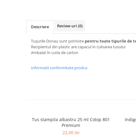
Textmarkere
Markere permanente
Markere cu vopsea
Review-uri
(0)
Descriere
Hartie si produse din hartie
Hartie
Tușurile Donau sunt potrivite
pentru
toate tipurile de t
Recipientul din plastic are capacul in culoarea tusului
Hartie si carton pentru copiator
Ambalat în cutie de carton
Hartie si cartoane colorate
Hartie pentru print digital
Informatii conformitate produs
Hartie in formate mari
Hartie foto
Hartie milimetrica
Hartie pentru ambalaj
Produse din hartie
Cuburi din hartie
Tus stampila albastru 25 ml Colop 801
Indig
Caiete pentru birou
Premium
Registre si repertoare
22,00 lei
Etichete adezive