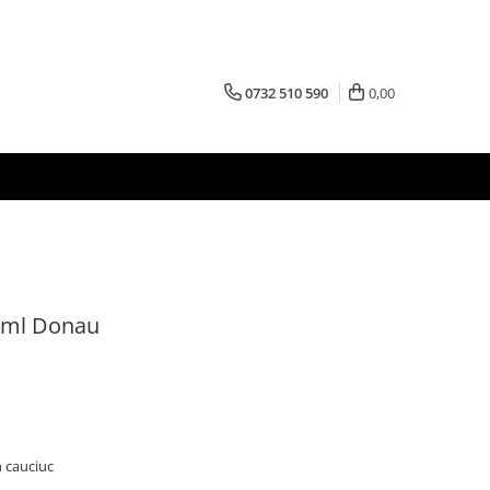
0732 510 590
0,00
0 ml Donau
 cauciuc