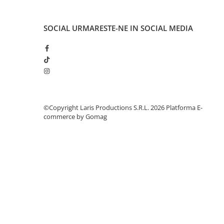
Aparate de aplicat preturi
Etichete pret
SOCIAL
URMARESTE-NE IN SOCIAL MEDIA
Benzi adezive
Benzi dublu adezive
Elastice si sfoara
Comunicare
Aparatura pentru birou
©Copyright Laris Productions S.R.L. 2026
Platforma E-
Laminatoare
commerce by Gomag
Distrugatoare de documente
Aparate de indosariat
Trimmere & Ghilotine
Afisare
Accesorii pentru whiteboard
Panouri de pluta
Flipchart-uri
Accesorii pentru panouri