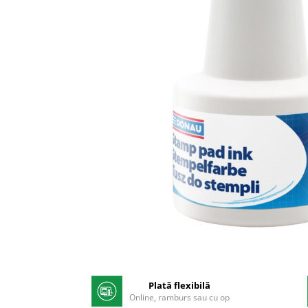
Pix corector
Banda corectoare
Pic-uri cu rescriere
Fluid corector
Creioane
Creioane mecanice
Mine pentru creioane mecanice
Ascutitori
Creioane grafit
Pixuri
Pixuri cu mecanism
Pixuri fara mecanism
Pixuri cu gel
Mine pentru pixuri
Distribuie
Markere & Textmarkere
pe
Facebook
Plată flexibilă
Markere acrilice
Online, ramburs sau cu op
Markere tabla alba/whiteboard