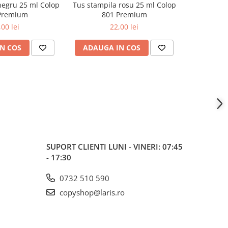
negru 25 ml Colop
Tus stampila rosu 25 ml Colop
Tus stampi
Premium
801 Premium
8
,00 lei
22,00 lei
N COS
ADAUGA IN COS
ADAUG
SUPORT CLIENTI
LUNI - VINERI: 07:45
- 17:30
0732 510 590
copyshop@laris.ro