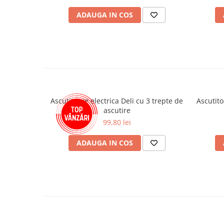
Plicuri
ADAUGA IN COS
Role pentru case de marcat
Tipizate
Notesuri adezive
Blocnotes-uri
Organizare si arhivare
Bibliorafturi
Ascutitoare electrica Deli cu 3 trepte de
Ascutito
Caiete mecanice
ascutire
Alonje
99,80 lei
Indecsi
ADAUGA IN COS
Separatoare
Dosare din carton
Dosare din plastic
Folii si mape de protectie
Mape din carton si plastic