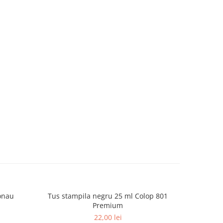
onau
Tus stampila negru 25 ml Colop 801
Tus sta
Premium
22,00 lei