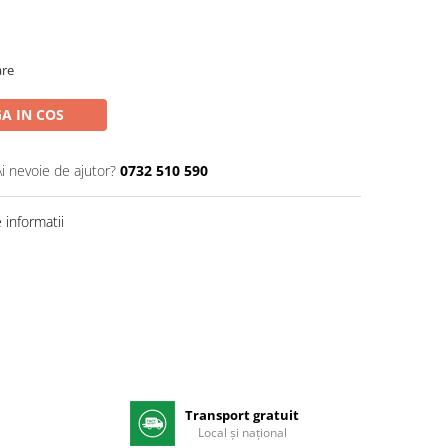
are
A IN COS
Ai nevoie de ajutor?
0732 510 590
informatii
Transport gratuit
e
Local și național