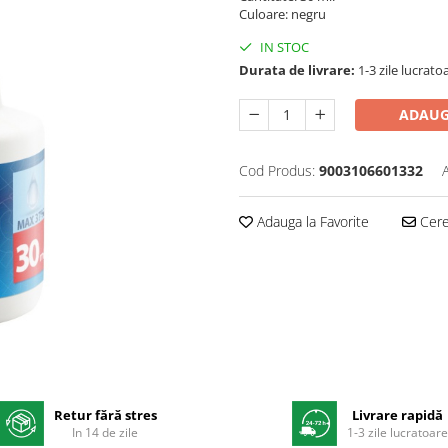
Culoare: negru
IN STOC
Durata de livrare:
1-3 zile lucrato
ADAUG
Cod Produs:
9003106601332
Adauga la Favorite
Cere 
Retur fără stres
Livrare rapidă
In 14 de zile
1-3 zile lucratoar