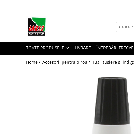
Toate Produsele
☀️ Ceai rece
Instrumente de scris
Rollere & Finelinere
TOATE PRODUSELE
LIVRARE
ÎNTREBĂRI FRECVE
Finelinere
Home /
Accesorii pentru birou /
Tus , tusiere si indig
Rollere
Frixion
Mine Frixion
Stilouri si cerneala
Stilouri
Cerneala
Cartuse cu cerneala
Corectoare
Radiere