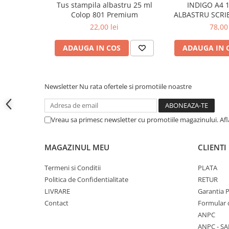
Tus stampila albastru 25 ml
INDIGO A4 
Cutii si containere pentru arhivare
Colop 801 Premium
ALBASTRU SCRI
Clipboard-uri
22,00 lei
78,00 
Accesorii pentru birou
ADAUGA IN COS
ADAUGA IN 
Agrafe, clipsuri, ace si piuneze
Adezivi
Capsatoare si decapsatoare
Newsletter
Nu rata ofertele si promotiile noastre
Capse
Perforatoare
Vreau sa primesc newsletter cu promotiile magazinului. Af
Tavite pentru documente
Suporturi verticale pentru
MAGAZINUL MEU
CLIENTI
documente
Termeni si Conditii
PLATA
Tus , tusiere si indigo
Politica de Confidentialitate
RETUR
Foarfeci si cuttere
LIVRARE
Garantia 
Contact
Formular 
Calculatoare de birou
ANPC
Ambalare si marcare
ANPC - SA