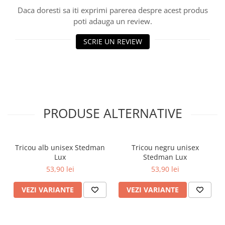
Cutii si containere pentru arhivare
Daca doresti sa iti exprimi parerea despre acest produs
poti adauga un review.
Clipboard-uri
Accesorii pentru birou
SCRIE UN REVIEW
Agrafe, clipsuri, ace si piuneze
Adezivi
Capsatoare si decapsatoare
Capse
PRODUSE ALTERNATIVE
Perforatoare
Tavite pentru documente
Suporturi verticale pentru
Tricou alb unisex Stedman
Tricou negru unisex
documente
Lux
Stedman Lux
53,90 lei
53,90 lei
Tus , tusiere si indigo
Foarfeci si cuttere
VEZI VARIANTE
VEZI VARIANTE
Calculatoare de birou
Ambalare si marcare