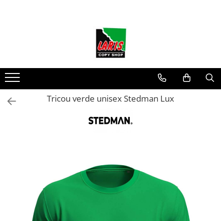
Toate Produsele
☀️ Ceai rece
Instrumente de scris
Rollere & Finelinere
Finelinere
Tricou verde unisex Stedman Lux
Rollere
Frixion
Mine Frixion
Stilouri si cerneala
Stilouri
Cerneala
Cartuse cu cerneala
Corectoare
Radiere