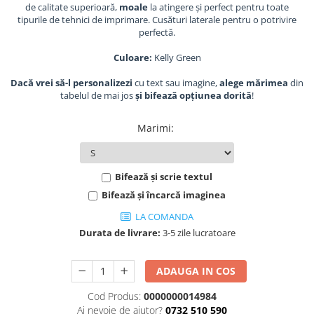
de calitate superioară,
moale
la atingere și perfect pentru toate
Textmarkere
tipurile de tehnici de imprimare. Cusături laterale pentru o potrivire
perfectă.
Markere permanente
Markere cu vopsea
Culoare:
Kelly Green
Hartie si produse din hartie
Dacă vrei să-l personalizezi
cu text sau imagine,
alege mărimea
din
Hartie
tabelul de mai jos
și bifează opțiunea dorită
!
Hartie si carton pentru copiator
Hartie si cartoane colorate
Marimi
:
Hartie pentru print digital
Hartie in formate mari
Bifează și scrie textul
Hartie foto
Bifează și încarcă imaginea
Hartie milimetrica
LA COMANDA
Hartie pentru ambalaj
Durata de livrare:
3-5 zile lucratoare
Produse din hartie
Cuburi din hartie
ADAUGA IN COS
Caiete pentru birou
Registre si repertoare
Cod Produs:
0000000014984
Ai nevoie de ajutor?
0732 510 590
Etichete adezive