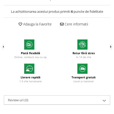
Plicuri
La achizitionarea acestui produs primiti
6
puncte de fidelitate
Role pentru case de marcat
Tipizate
Adauga la Favorite
Cere informatii
Notesuri adezive
Blocnotes-uri
Organizare si arhivare
Bibliorafturi
Plată flexibilă
Retur fără stres
Caiete mecanice
Online, ramburs sau cu op
In 14 de zile
Alonje
Indecsi
Separatoare
Livrare rapidă
Transport gratuit
1-3 zile lucratoare
Local și național
Dosare din carton
Dosare din plastic
Review-uri
(0)
Folii si mape de protectie
Mape din carton si plastic