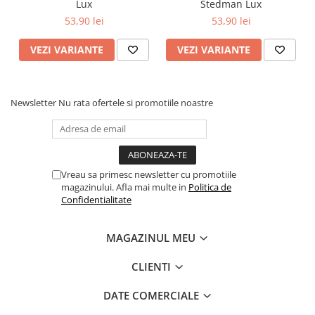
Lux
Stedman Lux
Table albe magnetice - whiteboard
53,90 lei
53,90 lei
Accesorii pentru flipchart
Accesorii IT
VEZI VARIANTE
VEZI VARIANTE
Stocare
CD-uri
DVD-uri
Newsletter
Nu rata ofertele si promotiile noastre
Memorii USB
Accesorii
Baterii & Acumulatori
Vreau sa primesc newsletter cu promotiile
Igiena si curatenie
magazinului. Afla mai multe in
Politica de
Igiena
Confidentialitate
Sapun lichid
MAGAZINUL MEU
Prosoape din hartie
Detergenti
CLIENTI
Pentru geamuri
DATE COMERCIALE
Pentru bucatarie
Pentru baie & toaleta