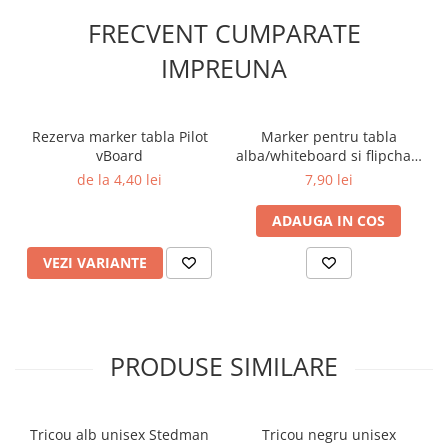
Aparate de aplicat preturi
FRECVENT CUMPARATE
Etichete pret
IMPREUNA
Benzi adezive
Benzi dublu adezive
Elastice si sfoara
Rezerva marker tabla Pilot
Marker pentru tabla
vBoard
alba/whiteboard si flipchart
Comunicare
vBoard Pilot verde
de la 4,40 lei
7,90 lei
Aparatura pentru birou
Laminatoare
ADAUGA IN COS
Distrugatoare de documente
VEZI VARIANTE
Aparate de indosariat
Trimmere & Ghilotine
Afisare
Accesorii pentru whiteboard
PRODUSE SIMILARE
Panouri de pluta
Flipchart-uri
Accesorii pentru panouri
Tricou alb unisex Stedman
Tricou negru unisex