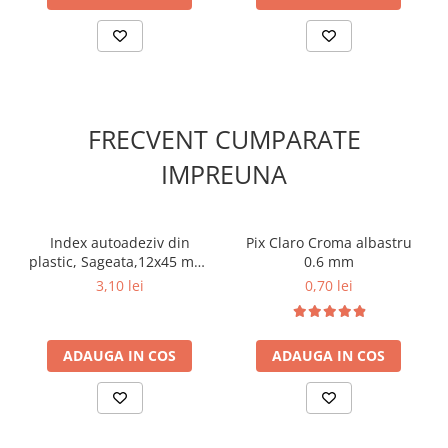
FRECVENT CUMPARATE
IMPREUNA
Index autoadeziv din
Pix Claro Croma albastru
plastic, Sageata,12x45 mm,
0.6 mm
5 culori neon, 125 file,
3,10 lei
0,70 lei
ErichKrause
ADAUGA IN COS
ADAUGA IN COS