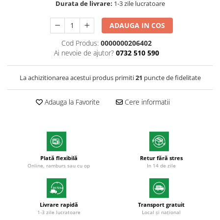
Durata de livrare:
1-3 zile lucratoare
Markere cu vopsea
ADAUGA IN COS
Cod Produs:
0000000206402
Ai nevoie de ajutor?
0732 510 590
La achizitionarea acestui produs primiti
21
puncte de fidelitate
Adauga la Favorite
Cere informatii
Plată flexibilă
Retur fără stres
Online, ramburs sau cu op
In 14 de zile
Livrare rapidă
Transport gratuit
1-3 zile lucratoare
Local și național