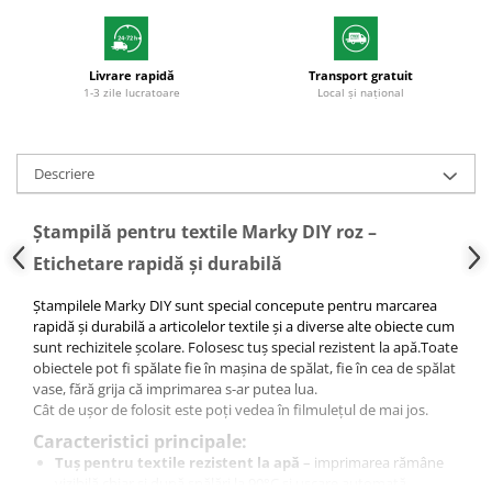
Livrare rapidă
Transport gratuit
1-3 zile lucratoare
Local și național
Descriere
Ștampilă pentru textile Marky DIY roz –
Etichetare rapidă și durabilă
Ștampilele Marky DIY sunt special concepute pentru marcarea
rapidă și durabilă a articolelor textile și a diverse alte obiecte cum
sunt rechizitele școlare. Folosesc tuș special rezistent la apă.Toate
obiectele pot fi spălate fie în mașina de spălat, fie în cea de spălat
vase, fără grija că imprimarea s-ar putea lua.
Cât de ușor de folosit este poți vedea în filmulețul de mai jos.
Caracteristici principale:
Tuș pentru textile rezistent la apă
– imprimarea rămâne
vizibilă chiar și după spălări la 90°C și uscare automată