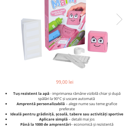
Banda corectoare
Hartie sugativa
Plicuri
Pic-uri cu rescriere
Role pentru case de marcat
Echere & Raportoare
Fluid corector
Tipizate
Rigle
Creioane
Notesuri adezive
Seturi si truse de geometrie
Creioane mecanice
Blocnotes-uri
Mine pentru creioane mecanice
Compasuri si mine
Ascutitori
Lipici
Creioane grafit
Plastilina
Pixuri
Accesorii pictura si desen
Pixuri cu mecanism
Rucsacuri
Pixuri fara mecanism
99,00 lei
Culori acrilice
Pixuri cu gel
Tuș rezistent la apă
-
imprimarea rămâne vizibilă chiar și după
Mine pentru pixuri
Caiete cu spira
spălări la 90°C și uscare automată
Markere & Textmarkere
Penare
Amprentă
personalizabilă
– alege nume sau teme grafice
preferate
Markere acrilice
Ghiozdane
Ideală pentru grădiniță, școală, tabere sau activități sportive
Markere tabla alba/whiteboard
Aplicare simplă
– detalii mai jos
Până la 1000 de amprentări
– economică și rezistentă
Textmarkere