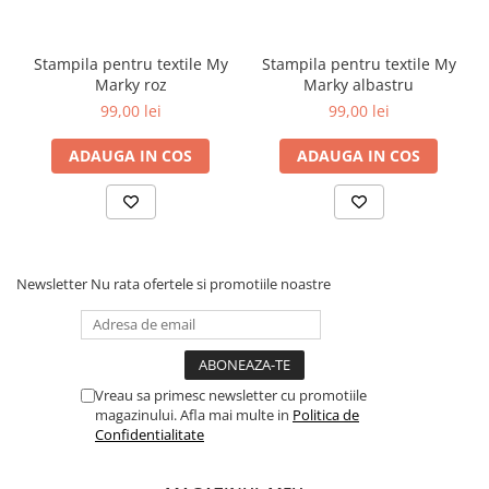
4. Deblochează ștampila de la aceleași butoane laterale
Și dacă ai rămas fără consumabile nu trebuie să-ți faci griji, găsești
Stampila pentru textile My
Stampila pentru textile My
aici
kitul cu rezerve:
Marky roz
Marky albastru
99,00 lei
99,00 lei
https://www.lariscopyshop.ro/stampile-colop/kit-rezerve-pentru-
ștampila-my-marky.html
ADAUGA IN COS
ADAUGA IN COS
Newsletter
Nu rata ofertele si promotiile noastre
Vreau sa primesc newsletter cu promotiile
magazinului. Afla mai multe in
Politica de
Confidentialitate