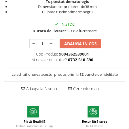
Tuș testat dematologic
Markere permanente
Dimensiune imprimare: 14x38 mm
Culoare tuș/imprimare: negru
Markere cu vopsea
IN STOC
Durata de livrare:
1-3 zile lucratoare
ADAUGA IN COS
Cod Produs:
9004362539001
Ai nevoie de ajutor?
0732 510 590
La achizitionarea acestui produs primiti
12
puncte de fidelitate
Adauga la Favorite
Cere informatii
Plată flexibilă
Retur fără stres
Online, ramburs sau cu op
In 14 de zile