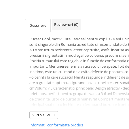
Textmarkere
Markere permanente
Markere cu vopsea
Review-uri
(0)
Descriere
Hartie si produse din hartie
Hartie
Rucsac Cool, motiv Cute CatIdeal pentru copii 3 - 6 ani Ghio
sunt singurele din Romania acreditate si recomandate de 
Hartie si carton pentru copiator
Au o structura rezistenta, atent captusita, astfel incat sa a
Hartie si cartoane colorate
presiunii si greutatii in mod egal pe coloana, precum si aeris
Hartie pentru print digital
Pozitia rucsacului este reglabila in functie de conformatia 
important. Mentinerea ferma a rucsacului pe spate, lipit de 
Hartie in formate mari
inaltime, este unicul mod de a evita defecte de postura, 
Hartie foto
- o cerinta la care rucsacul Herlitz raspunde indiferent de si
Hartie milimetrica
are o greutate optima, asigurand bazele unei cresteri sana
cmVolum: 7 L Caracteristici principale: Design atractiv - de
Hartie pentru ambalaj
prietenos, perfect pentru grupa de varsta 3-6 ani Dimensiuni
Produse din hartie
de gradinita, usor de purtat si manevrat Compartimentare
principal spatios cu inchidere cu fermoar si buzunar fronta
Cuburi din hartie
pentru gustari Buzunare laterale din plasa cu elastic - perf
Caiete pentru birou
obiecte mici Barete pentru umeri buretate si reglabile - pen
VEZI MAI MULT
statura copilului Spate buretat si aerisit - asigura confort s
Registre si repertoare
Informatii conformitate produs
pentru nume - spatiu special dedicat, pentru a evita pierd
Etichete adezive