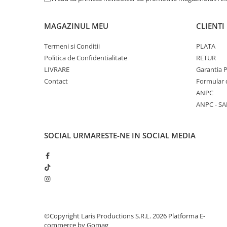
Aparate de aplicat preturi
Etichete pret
MAGAZINUL MEU
CLIENTI
Benzi adezive
Termeni si Conditii
PLATA
Benzi dublu adezive
Politica de Confidentialitate
RETUR
Elastice si sfoara
LIVRARE
Garantia 
Contact
Formular 
Comunicare
ANPC
Aparatura pentru birou
ANPC - SA
Laminatoare
Distrugatoare de documente
SOCIAL
URMARESTE-NE IN SOCIAL MEDIA
Aparate de indosariat
Trimmere & Ghilotine
Afisare
Accesorii pentru whiteboard
Panouri de pluta
Flipchart-uri
©Copyright Laris Productions S.R.L. 2026
Platforma E-
Accesorii pentru panouri
commerce by Gomag