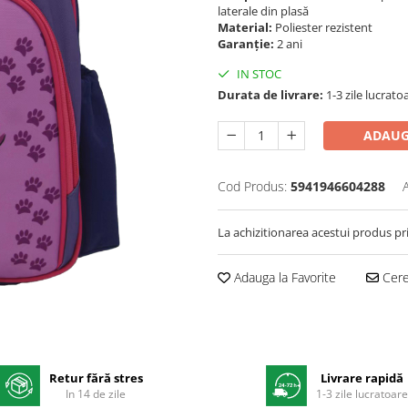
laterale din plasă
Material:
Poliester rezistent
Garanție:
2 ani
IN STOC
Durata de livrare:
1-3 zile lucrato
ADAUG
Cod Produs:
5941946604288
La achizitionarea acestui produs pr
Adauga la Favorite
Cere 
Retur fără stres
Livrare rapidă
In 14 de zile
1-3 zile lucratoar