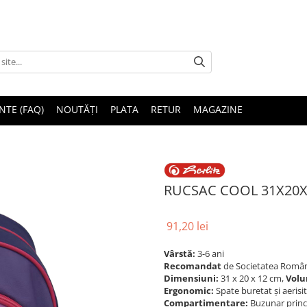
NTE (FAQ)
NOUTĂȚI
PLATA
RETUR
MAGAZINE
RUCSAC COOL 31X20
91,20 lei
Vârstă:
3-6 ani
Recomandat
de
Societatea Român
Dimensiuni:
31 x 20 x 12 cm,
Volu
Ergonomic:
Spate buretat și aerisit
Compartimentare:
Buzunar princi