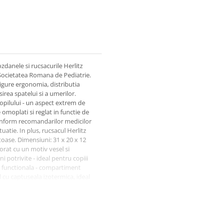
zdanele si rucsacurile Herlitz
Societatea Romana de Pediatrie.
sigure ergonomia, distributia
irea spatelui si a umerilor.
copilului - un aspect extrem de
omoplati si reglat in functie de
conform recomandarilor medicilor
tuatie. In plus, rucsacul Herlitz
toase. Dimensiuni: 31 x 20 x 12
corat cu un motiv vesel si
 potrivite - ideal pentru copiii
 functionala - compartiment
l cu captuseala izotermica, ideal
ecte pentru sticlute de apa sau
tru confort si adaptabilitate la
porit in timpul purtarii Eticheta
erea rucsacului Maner tip