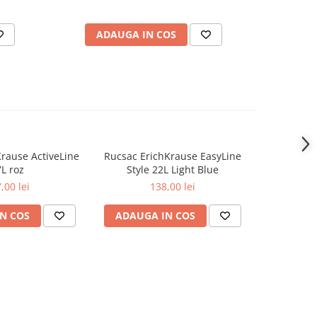
ADAUGA IN COS
AD
rause ActiveLine
Rucsac ErichKrause EasyLine
Rucsac Er
L roz
Style 22L Light Blue
St
,00 lei
138,00 lei
N COS
ADAUGA IN COS
ADAUG