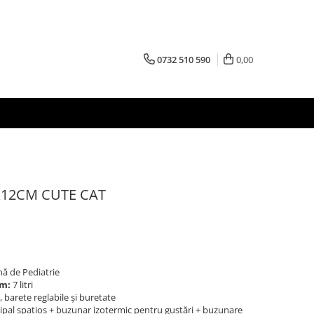
0732 510 590
0,00
X12CM CUTE CAT
ă de Pediatrie
m:
7 litri
, barete reglabile și buretate
pal spațios + buzunar izotermic pentru gustări + buzunare