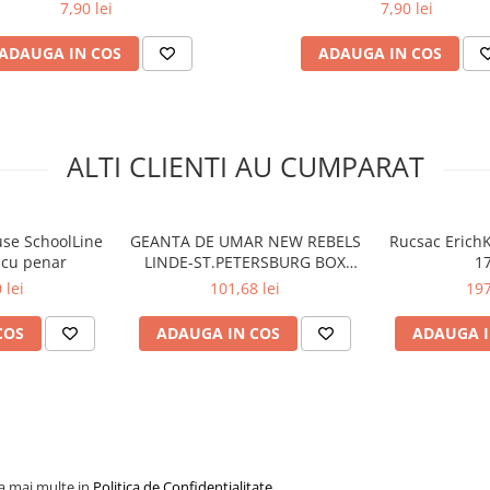
7,90 lei
7,90 lei
ADAUGA IN COS
ADAUGA IN COS
ALTI CLIENTI AU CUMPARAT
use SchoolLine
GEANTA DE UMAR NEW REBELS
Rucsac ErichK
 cu penar
LINDE-ST.PETERSBURG BOX
17
22X7X14 CM ALBASTRU
 lei
101,68 lei
197
COS
ADAUGA IN COS
ADAUGA I
la mai multe in
Politica de Confidentialitate