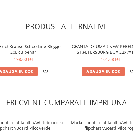
aterial - fabricat din poliester
ru orice rucsac Herlitz
, imaginatia celor mici nu
i cu paiete reversibile, astronauti
PRODUSE ALTERNATIVE
multicolore, masini rapide sau
ile Herlitz sunt concepute cu
ionul ideal la gradinita sau in
nteligenta transforma fiecare model
ErichKrause SchoolLine Blogger
GEANTA DE UMAR NEW REBELS
opotriva.
20L cu penar
ST.PETERSBURG BOX 22X7X
ALBASTRU
198,00 lei
101,68 lei
ADAUGA IN COS
ADAUGA IN COS
FRECVENT CUMPARATE IMPREUNA
pentru tabla alba/whiteboard si
Marker pentru tabla alba/whit
lipchart vBoard Pilot verde
flipchart vBoard Pilot ro