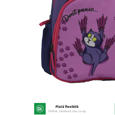
Pix corector
Banda corectoare
Pic-uri cu rescriere
Fluid corector
Creioane
Creioane mecanice
Mine pentru creioane mecanice
Ascutitori
Creioane grafit
Pixuri
Pixuri cu mecanism
Pixuri fara mecanism
Pixuri cu gel
Mine pentru pixuri
Distribuie
Markere & Textmarkere
pe
Facebook
Plată flexibilă
Markere acrilice
Online, ramburs sau cu op
Markere tabla alba/whiteboard