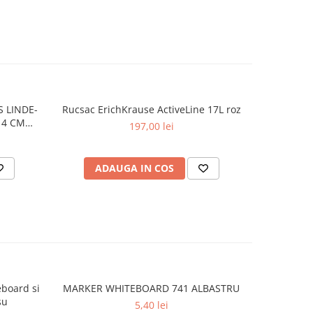
 LINDE-
Rucsac ErichKrause ActiveLine 17L roz
Rucsac Er
14 CM
197,00 lei
ADAUGA IN COS
AD
eboard si
MARKER WHITEBOARD 741 ALBASTRU
Marker pen
șu
flipc
5,40 lei