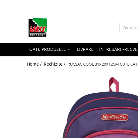
Toate Produsele
☀️ Ceai rece
Instrumente de scris
Rollere & Finelinere
TOATE PRODUSELE
LIVRARE
ÎNTREBĂRI FRECVE
Finelinere
Home /
Rechizite /
RUCSAC COOL 31X20X12CM CUTE CAT
Rollere
Frixion
Mine Frixion
Stilouri si cerneala
Stilouri
Cerneala
Cartuse cu cerneala
Corectoare
Radiere