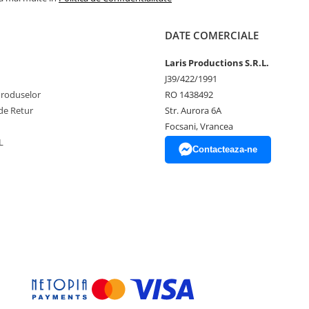
DATE COMERCIALE
Laris Productions S.R.L.
J39/422/1991
Produselor
RO 1438492
de Retur
Str. Aurora 6A
Focsani, Vrancea
L
Contacteaza-ne