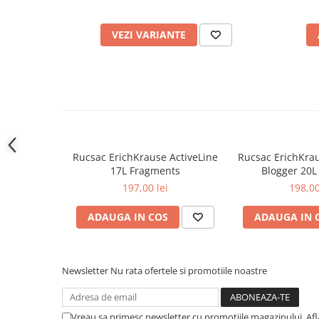
Cutii si containere pentru arhivare
Clipboard-uri
VEZI VARIANTE
Accesorii pentru birou
Agrafe, clipsuri, ace si piuneze
Adezivi
Capsatoare si decapsatoare
Capse
Rucsac ErichKrause ActiveLine
Rucsac ErichKra
Perforatoare
17L Fragments
Blogger 20L
Tavite pentru documente
197,00 lei
198,00
Suporturi verticale pentru
ADAUGA IN COS
ADAUGA IN 
documente
Tus , tusiere si indigo
Foarfeci si cuttere
Newsletter
Nu rata ofertele si promotiile noastre
Calculatoare de birou
Ambalare si marcare
Vreau sa primesc newsletter cu promotiile magazinului. Af