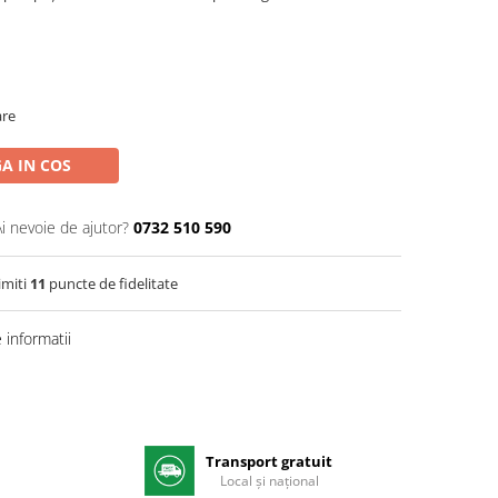
are
A IN COS
Ai nevoie de ajutor?
0732 510 590
imiti
11
puncte de fidelitate
informatii
Transport gratuit
e
Local și național