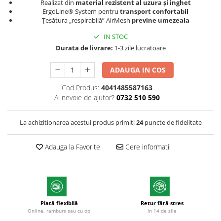
Realizat din
material rezistent al uzura și inghet
Markere permanente
ErgoLine® System
pentru
transport confortabil
Țesătura „respirabilă” AirMesh
previne umezeala
Markere cu vopsea
IN STOC
Durata de livrare:
1-3 zile lucratoare
ADAUGA IN COS
Cod Produs:
4041485587163
Ai nevoie de ajutor?
0732 510 590
La achizitionarea acestui produs primiti
24
puncte de fidelitate
Adauga la Favorite
Cere informatii
Plată flexibilă
Retur fără stres
Online, ramburs sau cu op
In 14 de zile