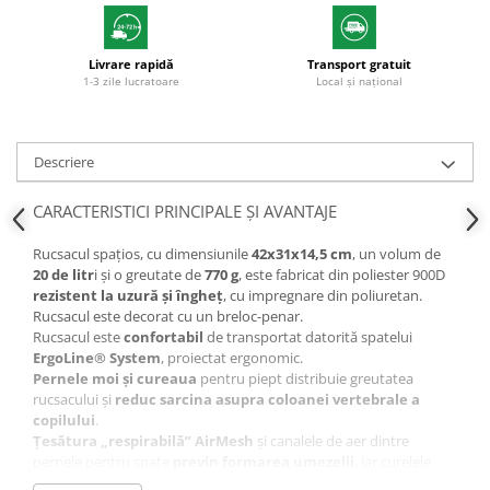
Livrare rapidă
Transport gratuit
1-3 zile lucratoare
Local și național
Descriere
CARACTERISTICI PRINCIPALE ȘI AVANTAJE
Rucsacul spațios, cu dimensiunile
42x31x14,5 cm
, un volum de
20 de litr
i și o greutate de
770 g
, este fabricat din poliester 900D
rezistent la uzură și îngheț
, cu impregnare din poliuretan.
Rucsacul este decorat cu un breloc-penar.
Rucsacul este
confortabil
de transportat datorită spatelui
ErgoLine® System
, proiectat ergonomic.
Pernele moi
și
cureaua
pentru piept distribuie greutatea
rucsacului și
reduc sarcina asupra coloanei vertebrale a
copilului
.
Țesătura „respirabilă” AirMesh
și canalele de aer dintre
pernele pentru spate
previn formarea umezelii
, iar curelele
moi în formă de S nu exercită presiune asupra umerilor.