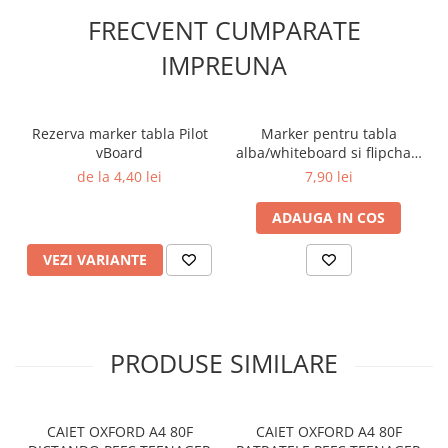
FRECVENT CUMPARATE
IMPREUNA
Rezerva marker tabla Pilot
Marker pentru tabla
vBoard
alba/whiteboard si flipchart
vBoard Pilot verde
de la 4,40 lei
7,90 lei
ADAUGA IN COS
VEZI VARIANTE
PRODUSE SIMILARE
CAIET OXFORD A4 80F
CAIET OXFORD A4 80F