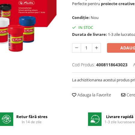
Perfecte pentru
proiecte creative
Condiție:
Nou
IN STOC
Durata de livrare:
1-3 zile lucrato
ADAUG
Cod Produs:
4008118643023
La achizitionarea acestui produs pr
Adauga la Favorite
Cere 
Retur fără stres
Livrare rapidă
In 14 de zile
1-3 zile lucratoar