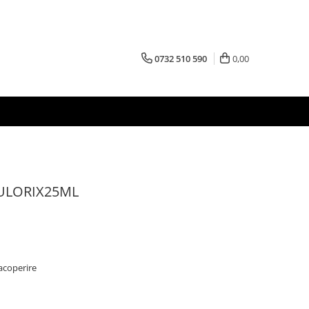
0732 510 590
0,00
ULORIX25ML
acoperire