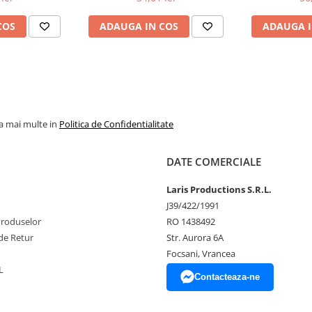
COS
ADAUGA IN COS
ADAUGA I
la mai multe in
Politica de Confidentialitate
DATE COMERCIALE
Laris Productions S.R.L.
J39/422/1991
Produselor
RO 1438492
de Retur
Str. Aurora 6A
Focsani, Vrancea
L
Contacteaza-ne