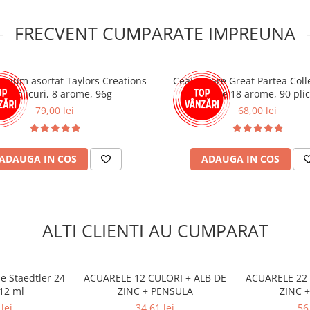
FRECVENT CUMPARATE IMPREUNA
emium asortat Taylors Creations
Ceai Lovare Great Partea Colle
- 48 plicuri, 8 arome, 96g
Selectie 18 arome, 90 plic
79,00 lei
68,00 lei
ADAUGA IN COS
ADAUGA IN COS
ALTI CLIENTI AU CUMPARAT
e Staedtler 24
ACUARELE 12 CULORI + ALB DE
ACUARELE 22 
 12 ml
ZINC + PENSULA
ZINC 
lei
34,61 lei
56