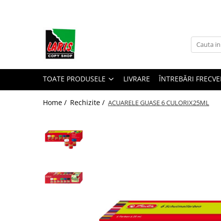
Toate Produsele
☀️ Ceai rece
Instrumente de scris
Seturi instrumente de scris
TOATE PRODUSELE
LIVRARE
ÎNTREBĂRI FRECVE
Rollere & Finelinere
Home /
Rechizite /
ACUARELE GUASE 6 CULORIX25ML
Finelinere
Rollere
Frixion
Mine Frixion
Stilouri si cerneala
Stilouri
Cerneala
Cartuse cu cerneala
Corectoare