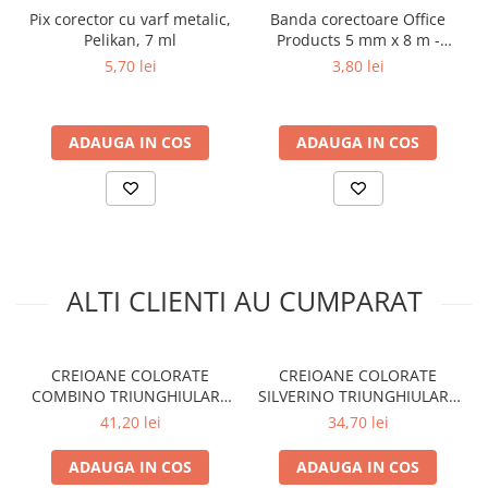
Pix corector cu varf metalic,
Banda corectoare Office
Pelikan, 7 ml
Products 5 mm x 8 m -
Corector uscat
5,70 lei
3,80 lei
ADAUGA IN COS
ADAUGA IN COS
ALTI CLIENTI AU CUMPARAT
CREIOANE COLORATE
CREIOANE COLORATE
COMBINO TRIUNGHIULARE
SILVERINO TRIUNGHIULARE
SET12
GROASE SET12
41,20 lei
34,70 lei
ADAUGA IN COS
ADAUGA IN COS