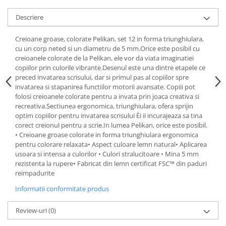
Descriere
Creioane groase, colorate Pelikan, set 12 in forma triunghiulara,
cu un corp neted si un diametru de 5 mm.Orice este posibil cu
creioanele colorate de la Pelikan, ele vor da viata imaginatiei
copiilor prin culorile vibrante.Desenul este una dintre etapele ce
preced invatarea scrisului, dar si primul pas al copiilor spre
invatarea si stapanirea functiilor motorii avansate. Copiii pot
folosi creioanele colorate pentru a invata prin joaca creativa si
recreativa.Sectiunea ergonomica, triunghiulara, ofera sprijin
optim copiilor pentru invatarea scrisului Èi ii incurajeaza sa tina
corect creionul pentru a scrie.In lumea Pelikan, orice este posibil.
• Creioane groase colorate in forma triunghiulara ergonomica
pentru colorare relaxata• Aspect culoare lemn natural• Aplicarea
usoara si intensa a culorilor • Culori stralucitoare • Mina 5 mm
rezistenta la rupere• Fabricat din lemn certificat FSC™ din paduri
reimpadurite
Informatii conformitate produs
Review-uri
(0)