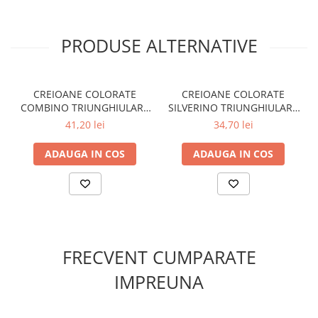
PRODUSE ALTERNATIVE
CREIOANE COLORATE
CREIOANE COLORATE
COMBINO TRIUNGHIULARE
SILVERINO TRIUNGHIULARE
SET12
GROASE SET12
41,20 lei
34,70 lei
ADAUGA IN COS
ADAUGA IN COS
FRECVENT CUMPARATE
IMPREUNA