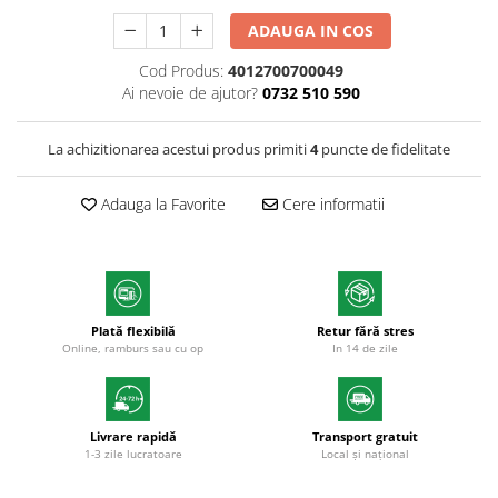
Markere cu vopsea
ADAUGA IN COS
Cod Produs:
4012700700049
Ai nevoie de ajutor?
0732 510 590
La achizitionarea acestui produs primiti
4
puncte de fidelitate
Adauga la Favorite
Cere informatii
Plată flexibilă
Retur fără stres
Online, ramburs sau cu op
In 14 de zile
Livrare rapidă
Transport gratuit
1-3 zile lucratoare
Local și național