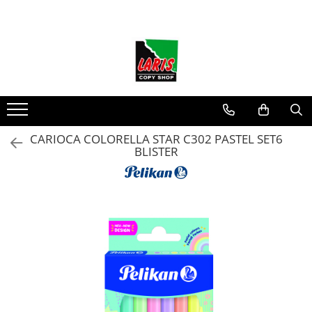
Toate Produsele
☀️ Ceai rece
Instrumente de scris
Rollere & Finelinere
Finelinere
CARIOCA COLORELLA STAR C302 PASTEL SET6
BLISTER
Rollere
Frixion
Mine Frixion
Stilouri si cerneala
Stilouri
Cerneala
Cartuse cu cerneala
Corectoare
Radiere