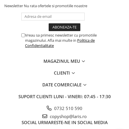
Table albe magnetice - whiteboard
Newsletter
Nu rata ofertele si promotiile noastre
Accesorii pentru flipchart
Accesorii IT
Stocare
CD-uri
Vreau sa primesc newsletter cu promotiile
magazinului. Afla mai multe in
Politica de
DVD-uri
Confidentialitate
Memorii USB
Accesorii
MAGAZINUL MEU
Baterii & Acumulatori
CLIENTI
Igiena si curatenie
Igiena
DATE COMERCIALE
Sapun lichid
SUPORT CLIENTI
LUNI - VINERI: 07:45 - 17:30
Prosoape din hartie
Detergenti
0732 510 590
Pentru geamuri
copyshop@laris.ro
Pentru bucatarie
SOCIAL
URMARESTE-NE IN SOCIAL MEDIA
Pentru baie & toaleta