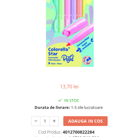
Pix corector
Banda corectoare
Pic-uri cu rescriere
Fluid corector
Creioane
Creioane mecanice
Mine pentru creioane mecanice
Ascutitori
Creioane grafit
Pixuri
13,70 lei
Pixuri cu mecanism
Pixuri fara mecanism
IN STOC
Pixuri cu gel
Durata de livrare:
1-3 zile lucratoare
Mine pentru pixuri
Markere & Textmarkere
ADAUGA IN COS
Markere acrilice
Cod Produs:
4012700822284
Markere tabla alba/whiteboard