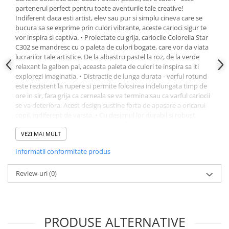
partenerul perfect pentru toate aventurile tale creative!
Plicuri
Indiferent daca esti artist, elev sau pur si simplu cineva care se
Role pentru case de marcat
bucura sa se exprime prin culori vibrante, aceste carioci sigur te
vor inspira si captiva. • Proiectate cu grija, cariocile Colorella Star
Tipizate
C302 se mandresc cu o paleta de culori bogate, care vor da viata
Notesuri adezive
lucrarilor tale artistice. De la albastru pastel la roz, de la verde
Blocnotes-uri
relaxant la galben pal, aceasta paleta de culori te inspira sa iti
explorezi imaginatia. • Distractie de lunga durata - varful rotund
Organizare si arhivare
este rezistent la rupere si permite folosirea indelungata timp de
Bibliorafturi
ore in sir, fara grija ca cerneala se va termina sau ca varful cariocii
se va deteriora. Acest design sustine forta de apasare a oricarui
Caiete mecanice
copil, indiferent de varsta. • Cu designul lor durabil si robust,
Alonje
aceste carioci sunt concepute sa reziste, fiind o alegere excelenta
atat pentru copii, cat si pentru adulti. Cerneala de inalta calitate
VEZI MAI MULT
Indecsi
curge lin si uniform, asigurand trasaturi consistente si fara efort
Informatii conformitate produs
de fiecare data. • Varful fin al acestor carioci ofera un control
Separatoare
incredibil, permitandu-ti sa creezi detalii cu precizie si fac sa fie
Dosare din carton
usor sa-ti aduci ideile la viata. De asemenea, cariocile sunt
Review-uri
(0)
proiectate ergonomic, asigurand o prindere confortabila pentru
Dosare din plastic
utilizare indelungata. • In plus, cariocile Colorella Star C302 sunt
solubile in apa, ceea ce le face usor de curatat de pe majoritatea
Folii si mape de protectie
tesaturilor si suprafetelor. Astfel, le poti utiliza cu incredere pe
PRODUSE ALTERNATIVE
Mape din carton si plastic
hartie, carton, postere si chiar pe material textil, fara sa te