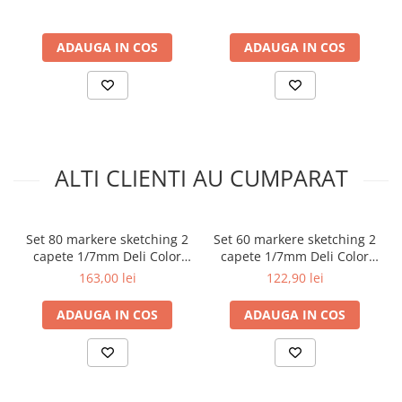
Aparate de aplicat preturi
Etichete pret
ADAUGA IN COS
ADAUGA IN COS
Benzi adezive
Benzi dublu adezive
Elastice si sfoara
Comunicare
Aparatura pentru birou
ALTI CLIENTI AU CUMPARAT
Laminatoare
Distrugatoare de documente
Set 80 markere sketching 2
Set 60 markere sketching 2
Aparate de indosariat
capete 1/7mm Deli Color
capete 1/7mm Deli Color
Trimmere & Ghilotine
Emotion
Emotion
163,00 lei
122,90 lei
Afisare
ADAUGA IN COS
ADAUGA IN COS
Accesorii pentru whiteboard
Panouri de pluta
Flipchart-uri
Accesorii pentru panouri