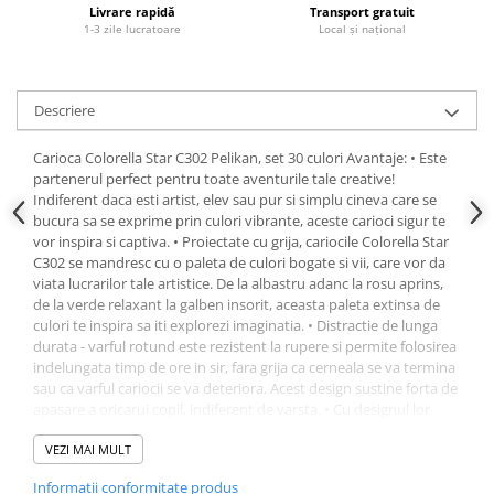
Livrare rapidă
Transport gratuit
1-3 zile lucratoare
Local și național
Descriere
Carioca Colorella Star C302 Pelikan, set 30 culori Avantaje: • Este
partenerul perfect pentru toate aventurile tale creative!
Indiferent daca esti artist, elev sau pur si simplu cineva care se
bucura sa se exprime prin culori vibrante, aceste carioci sigur te
vor inspira si captiva. • Proiectate cu grija, cariocile Colorella Star
C302 se mandresc cu o paleta de culori bogate si vii, care vor da
viata lucrarilor tale artistice. De la albastru adanc la rosu aprins,
de la verde relaxant la galben insorit, aceasta paleta extinsa de
culori te inspira sa iti explorezi imaginatia. • Distractie de lunga
durata - varful rotund este rezistent la rupere si permite folosirea
indelungata timp de ore in sir, fara grija ca cerneala se va termina
sau ca varful cariocii se va deteriora. Acest design sustine forta de
apasare a oricarui copil, indiferent de varsta. • Cu designul lor
durabil si robust, aceste carioci sunt concepute sa reziste, fiind o
alegere excelenta atat pentru copii, cat si pentru adulti. • Cerneala
VEZI MAI MULT
de inalta calitate, pe baza de apa, asigura in acelasi timp o
Informatii conformitate produs
imprimare intensa pe hartie, dar sunt si usor de spalat si