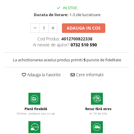
Markere permanente
IN STOC
Markere cu vopsea
Durata de livrare:
1-3 zile lucratoare
ADAUGA IN COS
Cod Produs:
4012700822338
Ai nevoie de ajutor?
0732 510 590
La achizitionarea acestui produs primiti
5
puncte de fidelitate
Adauga la Favorite
Cere informatii
Plată flexibilă
Retur fără stres
Online, ramburs sau cu op
In 14 de zile