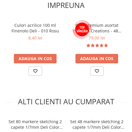
scriere - 300 metri Nu este potrivit pentru copiii sub 3 ani din
IMPREUNA
cauza pieselor mici. Pericol de sufocare!
Culori acrilice 100 ml
Ceai premium asortat
Finenolo Deli - 010 Rosu
Taylors Creations - 48
plicuri, 8 arome, 96g
8,40 lei
79,00 lei
ADAUGA IN COS
ADAUGA IN COS
ALTI CLIENTI AU CUMPARAT
Set 80 markere sketching 2
Set 48 markere sketching 2
capete 1/7mm Deli Color
capete 1/7mm Deli Color