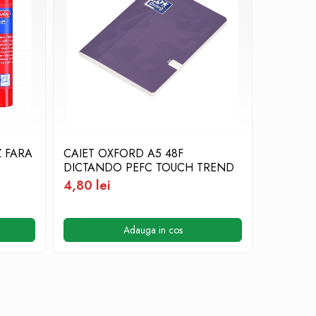
Z FARA
CAIET OXFORD A5 48F
CAIET A
DICTANDO PEFC TOUCH TREND
DOG
4,80 lei
1,94 lei
Adauga in cos