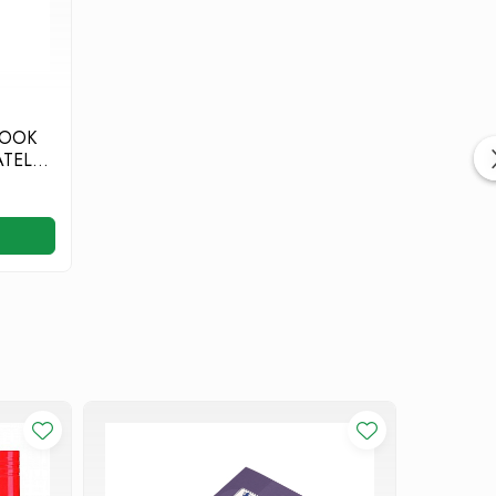
BOOK
ATELE