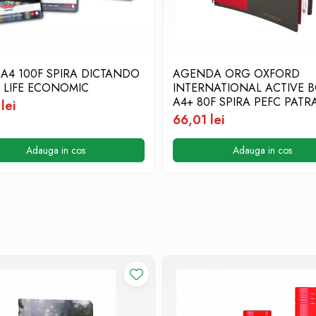
 A4 100F SPIRA DICTANDO
AGENDA ORG OXFORD
 LIFE ECONOMIC
INTERNATIONAL ACTIVE 
A4+ 80F SPIRA PEFC PATR
lei
GRI
66,01 lei
Adauga in cos
Adauga in cos