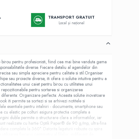
Ă
TRANSPORT GRATUIT
Local și național
 birou pentru profesionisti, fiind cea mai bine vanduta gama
ponsabilitatile diverse. Fiecare detaliu al agendelor din
recisa sau simpla apreciere pentru calitate si stil.Organiser
sau proiecte diverse, iti ofera o solutie intuitiva pentru a
ionalitatea unui caiet pentru birou cu utilitatea unui
 repozitionabile pentru sortarea si organizarea
ac diferenta: Organizare perfecta: Aceasta solutie inovatoare
k iti permite sa sortezi si sa arhivezi notitele si
le esentiale pentru intalniri - documente, smartphone sau
ea cu elastic pe colturi asigura protectia completa a
argini duble permite o structurare clara a informatiilor, iar
e sunt realizate cu hartie Optik Paper® de 90 g/mp, ultra-fina
hidere completa la 360°: Datorita legaturii robuste cu spira
tilizarea fiecarui centimetru al filelor, indiferent de