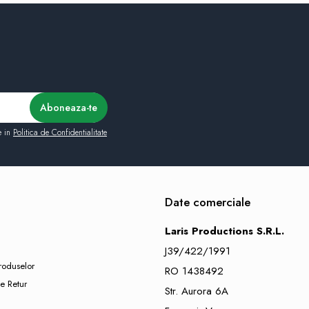
e in
Politica de Confidentialitate
Date comerciale
Laris Productions S.R.L.
J39/422/1991
roduselor
RO 1438492
e Retur
Str. Aurora 6A