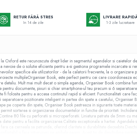
RETUR FĂRĂ STRES
LIVRARE RAPID
In 14 de zile
1-3 zile lucratoare
 la Oxford este recunoscuta drept lider in segmentul agendelor si caietelor de
a nevoie de o solutie eficienta pentru a-si gestiona programele incarcate si res
voilor specifice ale utilizatorilor - de la calatorii frecvente, la o organizare p
iecte multipleOrganiser Book, este perfect pentru cei care coordoneaza echipe 
iecare detaliu. Mult mai mult decat o simpla agenda, Organiser Book combina funct
e pentru documente, pixuri si chiar smartphone-ul tau precum si 6 separatoare
fi folosita pentru a accesa continutul rapid si eficient. Functionalitati care f
6 separatoare pozitionate inteligent in partea din spate a caietului, Organiser Boo
e pe coperta din spate, Organiser Book pastreaza in siguranta toate materiale
e permit sortarea si organizarea documentelor in functie de prioritati. Inchider
e: Contine 80 file cu perforatii si microperforatii. Liniatura patrata de 5mm cu m
i a datei pentru a facilita organizarea.Calitate exceptionala a hartiei: Agendel
e fara ca cerneala sa patrunda, oferind claritate si durabilitate deosebita.Desc
nfortabil si fara intreruperi pe ambele pagini. Acest tip de deschidere permite u