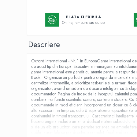
Textmarkere
Markere permanente
PLATĂ FLEXIBILĂ
Markere cu vopsea
Online, ramburs sau cu op
Hartie si produse din hartie
Hartie
Descriere
Hartie si carton pentru copiator
Hartie si cartoane colorate
Oxford International - Nr. 1 in EuropaGama International de
Hartie pentru print digital
de acest tip din Europa. Executivii si managerii au intotdeaun
gama International este gandit cu atentie pentru a raspunde ne
Hartie in formate mari
Book - Organizarea perfecta pentru o agenda incarcata si pro
Hartie foto
centraliza informatiile, a prioritiza task-urile si a urmari f
Hartie milimetrica
organizator, avand un sistem de stocare inteligent cu 3 clap
documentelor. Pagina de index de la inceputul caietului poate 
Hartie pentru ambalaj
combina trei functii esentiale: scriere, sortare si stocare. Cu 
Produse din hartie
documentele in mod eficient. Incorporand un dosar cu 3 clap
alte accesorii, in timp ce, cele 6 separatoare repozitionabil
Cuburi din hartie
continutului in timpul transportului. Caracteristici inteligent
Caiete pentru birou
fiecare pagina include un antet dedicat notarii subiectului s
si de un alb stralucitor, care permite scrierea pe ambele fet
Registre si repertoare
dubla, agendele se pot deschide complet, facilitand scrisul co