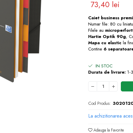
73,40 lei
Caiet business prem
Numar file: 80 cu linia
Filele au
microperfort
Hartie Optik 90g
, C
Mapa
cu elastic
la fin
Contine
6 separatoar
IN STOC
Durata de livrare:
1-3
e
Cod Produs:
302012
k
La achizitionarea aces
Adauga la Favorite