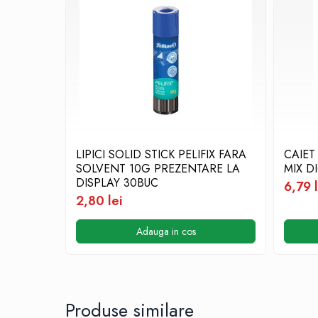
Aparate de aplicat preturi
Etichete pret
Benzi adezive
Benzi dublu adezive
Elastice si sfoara
Comunicare
Aparatura pentru birou
LIPICI SOLID STICK PELIFIX FARA
CAIET
Laminatoare
SOLVENT 10G PREZENTARE LA
MIX D
Distrugatoare de documente
DISPLAY 30BUC
6,79 l
Aparate de indosariat
2,80 lei
Trimmere & Ghilotine
Afisare
Adauga in cos
Accesorii pentru whiteboard
Panouri de pluta
Flipchart-uri
Produse similare
Accesorii pentru panouri