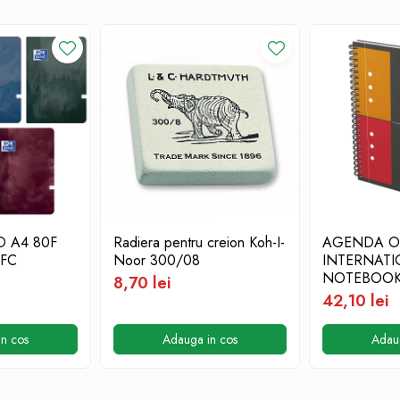
D A4 80F
Radiera pentru creion Koh-I-
AGENDA O
EFC
Noor 300/08
INTERNAT
NOTEBOOK
8,70 lei
SPIRA PEF
42,10 lei
GRI
n cos
Adauga in cos
Adau