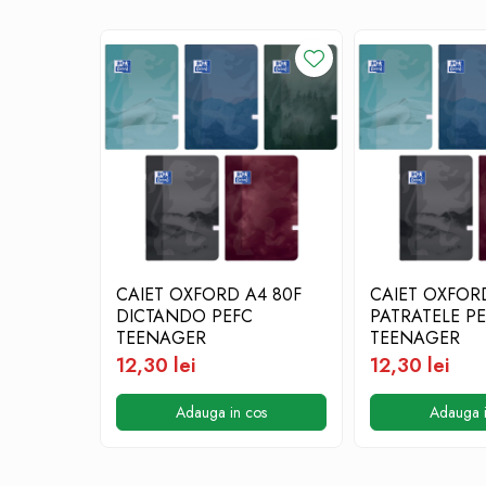
Table albe magnetice - whiteboard
Accesorii pentru flipchart
Accesorii IT
Stocare
CD-uri
DVD-uri
Memorii USB
Accesorii
Baterii & Acumulatori
Igiena si curatenie
CAIET OXFORD A4 80F
CAIET OXFOR
Igiena
DICTANDO PEFC
PATRATELE P
TEENAGER
TEENAGER
Sapun lichid
12,30 lei
12,30 lei
Prosoape din hartie
Detergenti
Adauga in cos
Adauga i
Pentru geamuri
Pentru bucatarie