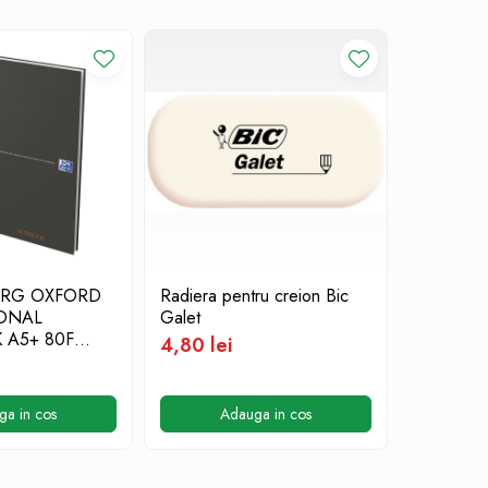
RG OXFORD
Radiera pentru creion Bic
LIPICI S
IONAL
Galet
HERLITZ
 A5+ 80F
8G
4,80 lei
C PATRATELE
2,70 lei
ga in cos
Adauga in cos
A