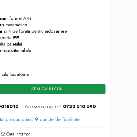
ium
, format A4+
tura matematica
ii
si 4 perforatii pentru indosariere
operta
PP
alul caietului
e
repozitionabile
 zile lucratoare
ADAUGA IN COS
0018010
Ai nevoie de ajutor?
0732 510 590
tui produs primiti
9
puncte de fidelitate
Cere informatii