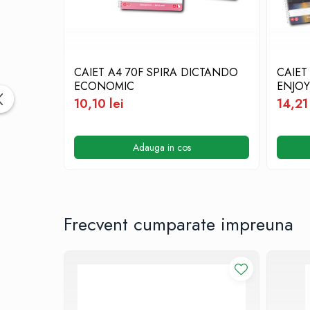
Cutii si containere pentru arhivare
Clipboard-uri
Accesorii pentru birou
Agrafe, clipsuri, ace si piuneze
CAIET A4 70F SPIRA DICTANDO
CAIET
ECONOMIC
ENJOY
Adezivi
10,10 lei
14,21 
Capsatoare si decapsatoare
Capse
Adauga in cos
Perforatoare
Tavite pentru documente
Suporturi verticale pentru
documente
Frecvent cumparate impreuna
Tus , tusiere si indigo
Foarfeci si cuttere
Calculatoare de birou
Ambalare si marcare