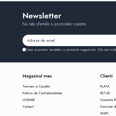
Pentru baie & toaleta
Pentru suprafete diverse
Newsletter
Pentru rufe
Rechizite
Nu rata ofertele si promotiile noastre
Radiere scolare
Ascutitori scolare
Acuarele
Vreau sa primesc newsletter cu promotiile magazinului. Afla mai mult
Pensule
Tempera
Carioci
Creioane colorate
Magazinul meu
Clienti
Blocuri de desen
Termeni si Conditii
PLATA
Hartie creponata
Politica de Confidentialitate
RETUR
Caiete capsate
LIVRARE
Garantia P
Contact
Formular d
Caiete speciale
ANPC
Caiete My.Book Flex