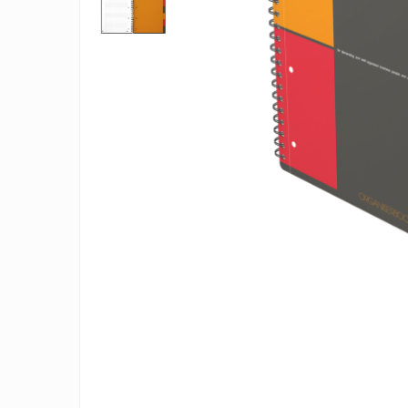
Pix corector
Banda corectoare
Pic-uri cu rescriere
Fluid corector
Creioane
Creioane mecanice
Mine pentru creioane mecanice
Ascutitori
Creioane grafit
Pixuri
Pixuri cu mecanism
Pixuri fara mecanism
Distribui
Pixuri cu gel
pe
Mine pentru pixuri
Faceboo
Markere & Textmarkere
Markere acrilice
Markere tabla alba/whiteboard