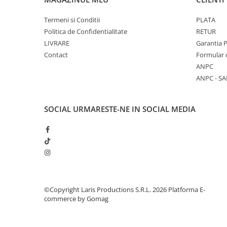
Aparate de aplicat preturi
Etichete pret
Termeni si Conditii
PLATA
Politica de Confidentialitate
RETUR
Benzi adezive
LIVRARE
Garantia 
Benzi dublu adezive
Contact
Formular 
ANPC
Elastice si sfoara
ANPC - SA
Comunicare
Aparatura pentru birou
SOCIAL
URMARESTE-NE IN SOCIAL MEDIA
Laminatoare
Distrugatoare de documente
Aparate de indosariat
Trimmere & Ghilotine
Afisare
Accesorii pentru whiteboard
©Copyright Laris Productions S.R.L. 2026
Platforma E-
Panouri de pluta
commerce by Gomag
Flipchart-uri
Accesorii pentru panouri