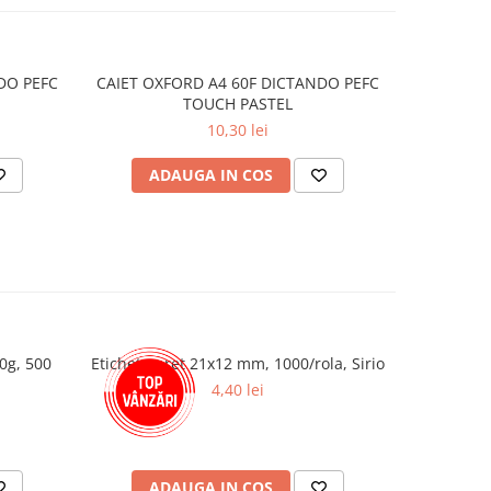
DO PEFC
CAIET OXFORD A4 60F DICTANDO PEFC
CAIET OX
TOUCH PASTEL
10,30 lei
ADAUGA IN COS
AD
0g, 500
Etichete pret 21x12 mm, 1000/rola, Sirio
Ceai Lova
Selec
4,40 lei
ADAUGA IN COS
AD