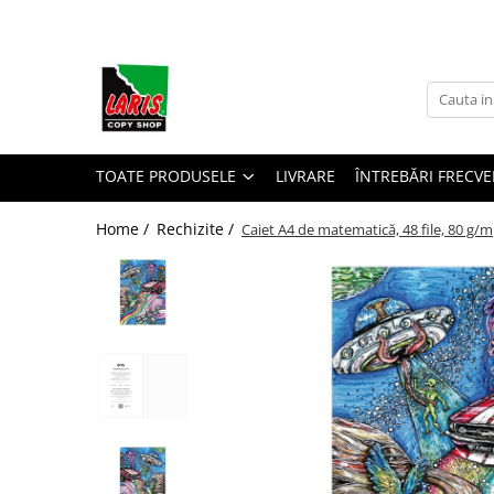
Toate Produsele
☀️ Ceai rece
Instrumente de scris
Rollere & Finelinere
TOATE PRODUSELE
LIVRARE
ÎNTREBĂRI FRECVE
Finelinere
Home /
Rechizite /
Caiet A4 de matematică, 48 file, 80 g
Rollere
Frixion
Mine Frixion
Stilouri si cerneala
Stilouri
Cerneala
Cartuse cu cerneala
Corectoare
Radiere