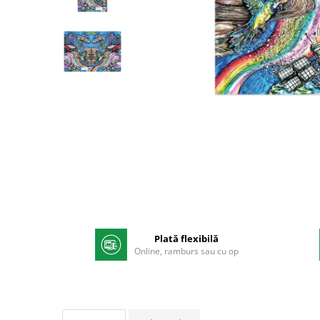
Pix corector
Banda corectoare
Pic-uri cu rescriere
Fluid corector
Creioane
Creioane mecanice
Distribuie
Mine pentru creioane mecanice
pe
Facebook
Ascutitori
Creioane grafit
Pixuri
Pixuri cu mecanism
Pixuri fara mecanism
Pixuri cu gel
Plată flexibilă
Online, ramburs sau cu op
Mine pentru pixuri
Markere & Textmarkere
Markere acrilice
Markere tabla alba/whiteboard