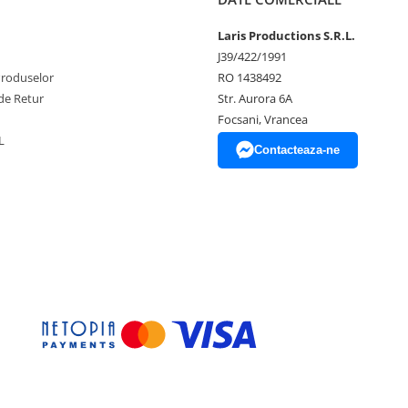
Laris Productions S.R.L.
J39/422/1991
Produselor
RO 1438492
de Retur
Str. Aurora 6A
Focsani, Vrancea
L
Contacteaza-ne