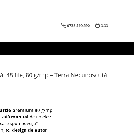
0732 510 590
0,00
, 48 file, 80 g/mp – Terra Necunoscută
ârtie premium
80 g/mp
lizată
manual
de un elev
 care spun povești”
njite,
design de autor