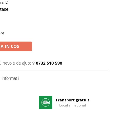
scută
stase
are
A IN COS
Ai nevoie de ajutor?
0732 510 590
informatii
Transport gratuit
e
Local și național