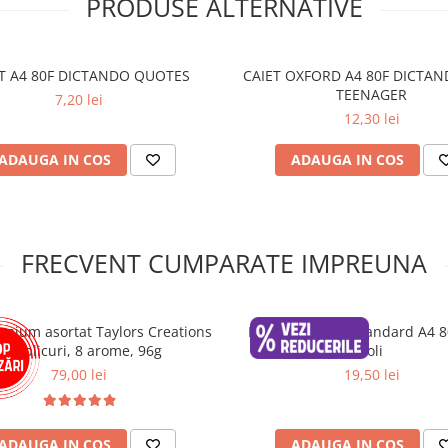
PRODUSE ALTERNATIVE
T A4 80F DICTANDO QUOTES
CAIET OXFORD A4 80F DICTAN
TEENAGER
7,20 lei
aria, ne amintește cât de 
12,30 lei
care invită la reflecție și 
ADAUGA IN COS
ADAUGA IN COS
Shop
și ai Transport Gratuit
FRECVENT CUMPARATE IMPREUNA
emium asortat Taylors Creations
Hartie Maestro Standard A4 8
- 48 plicuri, 8 arome, 96g
coli
79,00 lei
19,50 lei
ADAUGA IN COS
ADAUGA IN COS