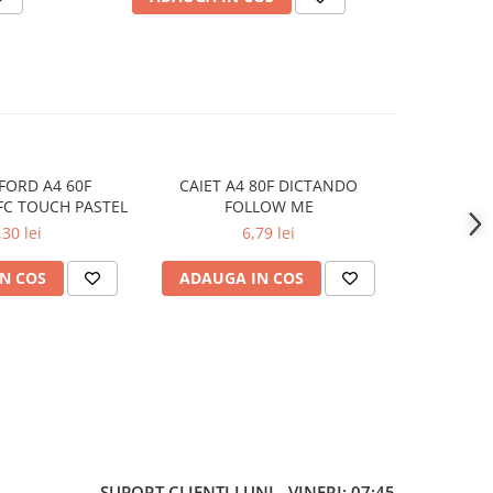
FORD A4 60F
CAIET A4 80F DICTANDO
CAIET
FC TOUCH PASTEL
FOLLOW ME
PATRATE
,30 lei
6,79 lei
N COS
ADAUGA IN COS
ADAUG
SUPORT CLIENTI
LUNI - VINERI: 07:45