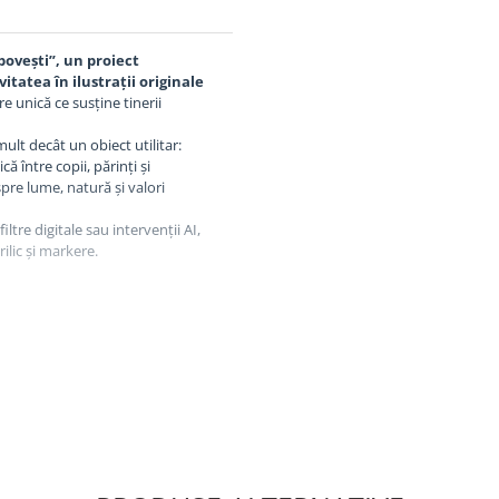
ovești”, un proiect 
itatea în ilustrații originale 
e unică ce susține tinerii 
lt decât un obiect utilitar: 
 între copii, părinți și 
pre lume, natură și valori 
 filtre digitale sau intervenții AI, 
ilic și markere.
autor
oala Gimnazială „Ștefan cel Mare”, 