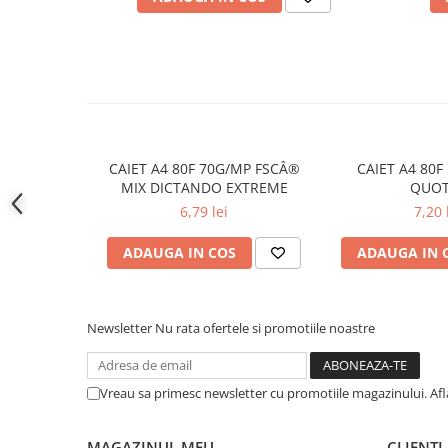
Cutii si containere pentru arhivare
Clipboard-uri
Accesorii pentru birou
Agrafe, clipsuri, ace si piuneze
Adezivi
Capsatoare si decapsatoare
CAIET A4 80F 70G/MP FSCÂ®
CAIET A4 80
MIX DICTANDO EXTREME
QUOT
Capse
6,79 lei
7,20 
Perforatoare
ADAUGA IN COS
ADAUGA IN 
Tavite pentru documente
Suporturi verticale pentru
documente
Newsletter
Nu rata ofertele si promotiile noastre
Tus , tusiere si indigo
Foarfeci si cuttere
Vreau sa primesc newsletter cu promotiile magazinului. Af
Calculatoare de birou
Ambalare si marcare
MAGAZINUL MEU
CLIENTI