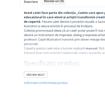
Review-uri
(0)
Descriere
Textmarkere
Markere permanente
Acest caiet face parte din colecția „Caiete care spun p
Markere cu vopsea
educațional în care elevii și artiștii transformă creativ
de copertă.
 Fiecare caiet devine o poveste vizuală, o lucrar
Hartie si produse din hartie
ilustratori și aduce emoție în procesul de învățare.
Hartie
Colecția promovează ideea că un caiet școlar poate fi mai mu
devine un instrument de inspirație, dialog și expresie artistică
Hartie si carton pentru copiator
profesori. Copiii-illustratori transmit prin desen mesaje des
Hartie si cartoane colorate
personale.
Coperta acestui caiet este o lucrare realizată 
manual
, fără
Hartie pentru print digital
folosind doar instrumente tradiționale: creion, acuarelă, acr
Hartie in formate mari
Specificații produs:
Hartie foto
Hartie milimetrica
Caiet A4, 48 file, 80 g/mp – Matematică
Hartie pentru ambalaj
VEZI MAI MULT
Hârtie de 
80 g/mp
, albă, de calitate superioară
Produse din hartie
Copertă din carton de 200 g/mp
, mată, cu design de 
Informatii conformitate produs
Colțuri rotunjite
 pentru utilizare confortabilă
Cuburi din hartie
Legare: capsat
Caiete pentru birou
Ambalare: 
5 bucăți/set
Registre si repertoare
Tema ilustrației:
TERRA necunoscută
Autor ilustrație:
 Năstase Ana Maria, clasa a VIII‑a, Șc
Etichete adezive