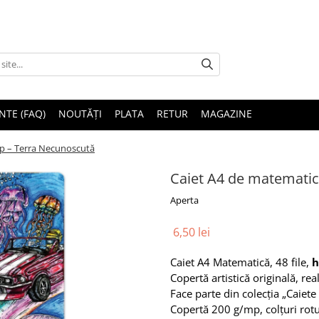
NTE (FAQ)
NOUTĂȚI
PLATA
RETUR
MAGAZINE
/mp – Terra Necunoscută
Caiet A4 de matematică
Aperta
6,50 lei
Caiet A4 Matematică, 48 file,
h
Copertă artistică originală, rea
Face parte din colecția „Caiete
Copertă 200 g/mp, colțuri rotu