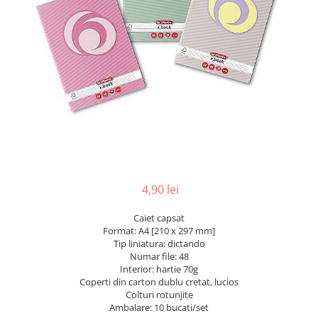
Pix corector
Banda corectoare
Pic-uri cu rescriere
Fluid corector
Creioane
Creioane mecanice
Mine pentru creioane mecanice
Ascutitori
Creioane grafit
Pixuri
4,90 lei
Pixuri cu mecanism
Caiet capsat
Pixuri fara mecanism
Format: A4 [210 x 297 mm]
Pixuri cu gel
Tip liniatura: dictando
Mine pentru pixuri
Numar file: 48
Interior: hartie 70g
Markere & Textmarkere
Coperti din carton dublu cretat, lucios
Colturi rotunjite
Markere acrilice
Ambalare: 10 bucati/set
Markere tabla alba/whiteboard