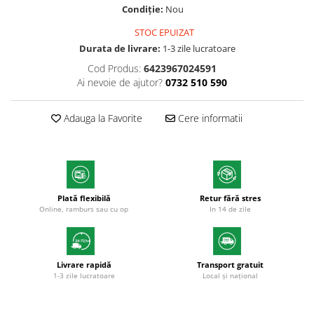
Condiție:
Nou
Textmarkere
STOC EPUIZAT
Markere permanente
Durata de livrare:
1-3 zile lucratoare
Markere cu vopsea
Cod Produs:
6423967024591
Hartie si produse din hartie
Ai nevoie de ajutor?
0732 510 590
Hartie
Hartie si carton pentru copiator
Adauga la Favorite
Cere informatii
Hartie si cartoane colorate
Hartie pentru print digital
Hartie in formate mari
Hartie foto
Plată flexibilă
Retur fără stres
Hartie milimetrica
Online, ramburs sau cu op
In 14 de zile
Hartie pentru ambalaj
Produse din hartie
Cuburi din hartie
Livrare rapidă
Transport gratuit
Caiete pentru birou
1-3 zile lucratoare
Local și național
Registre si repertoare
Etichete adezive