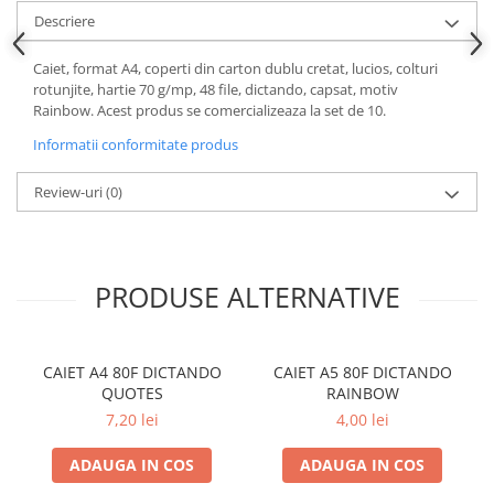
Descriere
Plicuri
Role pentru case de marcat
Caiet, format A4, coperti din carton dublu cretat, lucios, colturi
Tipizate
rotunjite, hartie 70 g/mp, 48 file, dictando, capsat, motiv
Rainbow. Acest produs se comercializeaza la set de 10.
Notesuri adezive
Blocnotes-uri
Informatii conformitate produs
Organizare si arhivare
Review-uri
(0)
Bibliorafturi
Caiete mecanice
Alonje
PRODUSE ALTERNATIVE
Indecsi
Separatoare
Dosare din carton
CAIET A4 80F DICTANDO
CAIET A5 80F DICTANDO
QUOTES
RAINBOW
Dosare din plastic
7,20 lei
4,00 lei
Folii si mape de protectie
ADAUGA IN COS
ADAUGA IN COS
Mape din carton si plastic