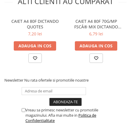
ALTI CLIENTI AU CUMPARAT
Aparate de aplicat preturi
Etichete pret
Benzi adezive
CAIET A4 80F DICTANDO
CAIET A4 80F 70G/MP
QUOTES
FSCÂ® MIX DICTANDO
Benzi dublu adezive
EXTREME
7,20 lei
6,79 lei
Elastice si sfoara
ADAUGA IN COS
ADAUGA IN COS
Comunicare
Aparatura pentru birou
Laminatoare
Distrugatoare de documente
Aparate de indosariat
Newsletter
Nu rata ofertele si promotiile noastre
Trimmere & Ghilotine
Afisare
Accesorii pentru whiteboard
Vreau sa primesc newsletter cu promotiile
Panouri de pluta
magazinului. Afla mai multe in
Politica de
Flipchart-uri
Confidentialitate
Accesorii pentru panouri