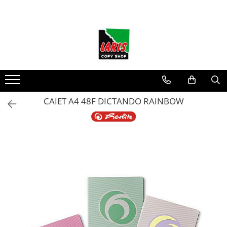
Toate Produsele
☀️ Ceai rece
Instrumente de scris
Rollere & Finelinere
Finelinere
CAIET A4 48F DICTANDO RAINBOW
Rollere
Frixion
Mine Frixion
Stilouri si cerneala
Stilouri
Cerneala
Cartuse cu cerneala
Corectoare
Radiere