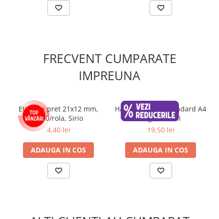
Cutii si containere pentru arhivare
Clipboard-uri
Accesorii pentru birou
Agrafe, clipsuri, ace si piuneze
FRECVENT CUMPARATE
Adezivi
IMPREUNA
Capsatoare si decapsatoare
Capse
Etichete pret 21x12 mm,
Hartie Maestro Standard A4
Perforatoare
1000/rola, Sirio
80g, 500 coli
Tavite pentru documente
4,40 lei
19,50 lei
Suporturi verticale pentru
documente
ADAUGA IN COS
ADAUGA IN COS
Tus , tusiere si indigo
Foarfeci si cuttere
Calculatoare de birou
Ambalare si marcare