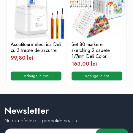
Ascutitoare electrica Deli
Set 80 markere
cu 3 trepte de ascutire
sketching 2 capete
1/7mm Deli Color
99,80 lei
Emotion
163,00 lei
Adauga in cos
Adauga in cos
Newsletter
Nu rata ofertele si promotiile noastre