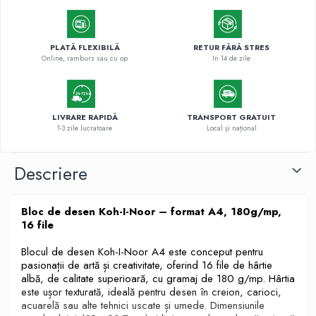
PLATĂ FLEXIBILĂ
RETUR FĂRĂ STRES
Online, ramburs sau cu op
In 14 de zile
LIVRARE RAPIDĂ
TRANSPORT GRATUIT
1-3 zile lucratoare
Local și național
Descriere
Bloc de desen Koh-I-Noor – format A4, 180g/mp,
16 file
Blocul de desen Koh-I-Noor A4 este conceput pentru
pasionații de artă și creativitate, oferind 16 file de hârtie
albă, de calitate superioară, cu gramaj de 180 g/mp. Hârtia
este ușor texturată, ideală pentru desen în creion, carioci,
acuarelă sau alte tehnici uscate și umede. Dimensiunile