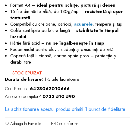
Markere cu vopsea
Format A4 –
ideal pentru schițe, pictură și desen
16 file din hârtie albă, de 180g/mp –
rezistentă și ușor
texturată
Compatibil cu creioane, carioci,
acuarele
, tempera și tuș
Colile sunt lipite pe latura lungă –
stabilitate în timpul
lucrului
Hârtie fără acid –
nu se îngălbenește în timp
Recomandat pentru elevi, studenți și pasionați de artă
Copertă față lucioasă, carton spate gros – protecție și
durabilitate
STOC EPUIZAT
Durata de livrare:
1-3 zile lucratoare
Cod Produs:
6423062010666
Ai nevoie de ajutor?
0732 510 590
La achizitionarea acestui produs primiti
1
punct de fidelitate
Adauga la Favorite
Cere informatii