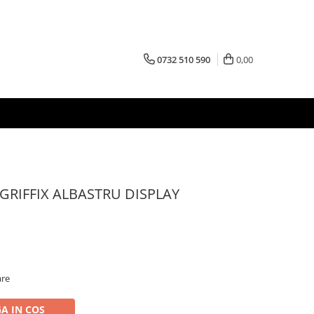
0732 510 590
0,00
GRIFFIX ALBASTRU DISPLAY
are
A IN COS