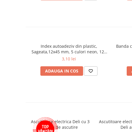
Plicuri
Role pentru case de marcat
Tipizate
Notesuri adezive
Blocnotes-uri
Organizare si arhivare
Index autoadeziv din plastic,
Banda c
Sageata,12x45 mm, 5 culori neon, 125
Bibliorafturi
file, ErichKrause
3,10 lei
Caiete mecanice
ADAUGA IN COS
Alonje
Indecsi
Separatoare
Dosare din carton
Dosare din plastic
Folii si mape de protectie
Ascutitoare electrica Deli cu 3
Ascutitoare elec
Mape din carton si plastic
trepte de ascutire
Deli a