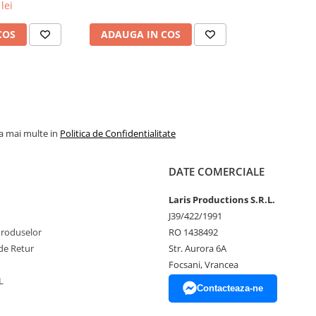
lei
COS
ADAUGA IN COS
la mai multe in
Politica de Confidentialitate
DATE COMERCIALE
Laris Productions S.R.L.
J39/422/1991
Produselor
RO 1438492
de Retur
Str. Aurora 6A
Focsani, Vrancea
L
Contacteaza-ne