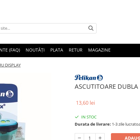
NTE (FAQ)
NOUTĂȚI
PLATA
RETUR
MAGAZINE
RU DISPLAY
ASCUTITOARE DUBLA 
13,60 lei
IN STOC
Durata de livrare:
1-3 zile lucrato
ADAUG