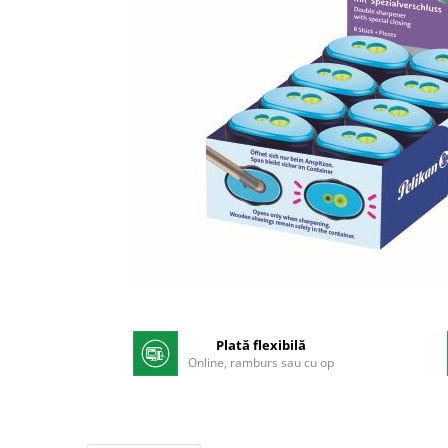
Pix corector
Banda corectoare
Pic-uri cu rescriere
Fluid corector
Creioane
Creioane mecanice
Mine pentru creioane mecanice
Ascutitori
Creioane grafit
Pixuri
Pixuri cu mecanism
Distribuie
Pixuri fara mecanism
pe
Pixuri cu gel
Facebook
Plată flexibilă
Mine pentru pixuri
Online, ramburs sau cu op
Markere & Textmarkere
Markere acrilice
Markere tabla alba/whiteboard