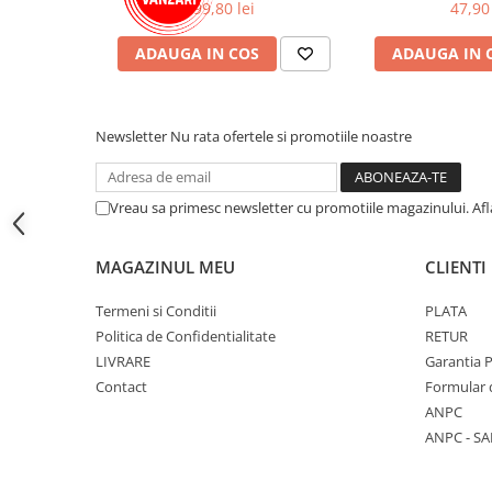
99,80 lei
47,90 
Cutii si containere pentru arhivare
Clipboard-uri
ADAUGA IN COS
ADAUGA IN 
Accesorii pentru birou
Agrafe, clipsuri, ace si piuneze
Newsletter
Nu rata ofertele si promotiile noastre
Adezivi
Capsatoare si decapsatoare
Vreau sa primesc newsletter cu promotiile magazinului. Af
Capse
Perforatoare
MAGAZINUL MEU
CLIENTI
Tavite pentru documente
Termeni si Conditii
PLATA
Suporturi verticale pentru
documente
Politica de Confidentialitate
RETUR
LIVRARE
Garantia 
Tus , tusiere si indigo
Contact
Formular 
Foarfeci si cuttere
ANPC
ANPC - SA
Calculatoare de birou
Ambalare si marcare