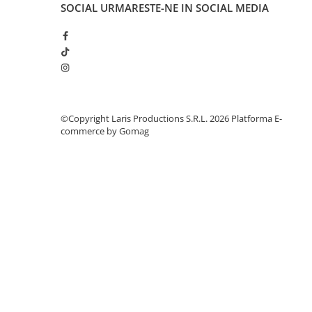
Aparate de aplicat preturi
SOCIAL
URMARESTE-NE IN SOCIAL MEDIA
Etichete pret
Benzi adezive
Benzi dublu adezive
Elastice si sfoara
Comunicare
©Copyright Laris Productions S.R.L. 2026
Platforma E-
commerce by Gomag
Aparatura pentru birou
Laminatoare
Distrugatoare de documente
Aparate de indosariat
Trimmere & Ghilotine
Afisare
Accesorii pentru whiteboard
Panouri de pluta
Flipchart-uri
Accesorii pentru panouri