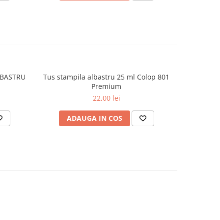
LBASTRU
Tus stampila albastru 25 ml Colop 801
BANDA C
Premium
FANCY 
22,00 lei
ADAUGA IN COS
AD