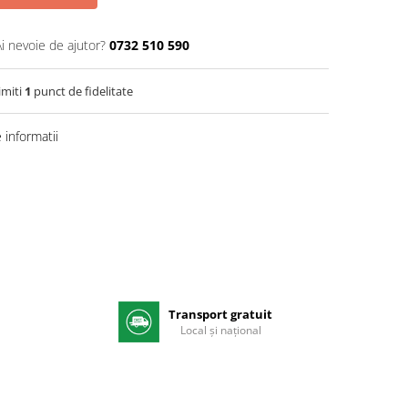
Ai nevoie de ajutor?
0732 510 590
imiti
1
punct de fidelitate
informatii
Transport gratuit
e
Local și național