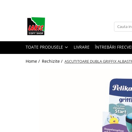
Toate Produsele
☀️ Ceai rece
Instrumente de scris
Rollere & Finelinere
TOATE PRODUSELE
LIVRARE
ÎNTREBĂRI FRECVE
Finelinere
Home /
Rechizite /
ASCUTITOARE DUBLA GRIFFIX ALBAST
Rollere
Frixion
Mine Frixion
Stilouri si cerneala
Stilouri
Cerneala
Cartuse cu cerneala
Corectoare
Radiere