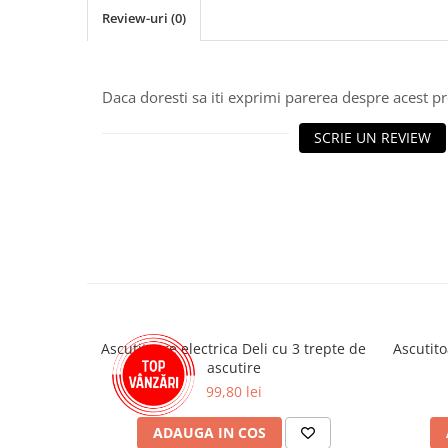
Review-uri
(0)
Textmarkere
Markere permanente
Markere cu vopsea
Daca doresti sa iti exprimi parerea despre acest 
Hartie si produse din hartie
Hartie
SCRIE UN REVIEW
Hartie si carton pentru copiator
Hartie si cartoane colorate
Hartie pentru print digital
Hartie in formate mari
Hartie foto
Hartie milimetrica
Hartie pentru ambalaj
Produse din hartie
Ascutitoare electrica Deli cu 3 trepte de
Ascutito
ascutire
Cuburi din hartie
99,80 lei
Caiete pentru birou
Registre si repertoare
ADAUGA IN COS
Etichete adezive