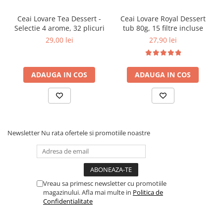
Table albe magnetice - whiteboard
Accesorii pentru flipchart
Ceai Lovare Tea Dessert -
Ceai Lovare Royal Dessert
Selectie 4 arome, 32 plicuri
tub 80g, 15 filtre incluse
Accesorii IT
29,00 lei
27,90 lei
Stocare
CD-uri
DVD-uri
ADAUGA IN COS
ADAUGA IN COS
Memorii USB
Accesorii
Baterii & Acumulatori
Igiena si curatenie
Newsletter
Nu rata ofertele si promotiile noastre
Igiena
Sapun lichid
Prosoape din hartie
Detergenti
Vreau sa primesc newsletter cu promotiile
magazinului. Afla mai multe in
Politica de
Pentru geamuri
Confidentialitate
Pentru bucatarie
Pentru baie & toaleta