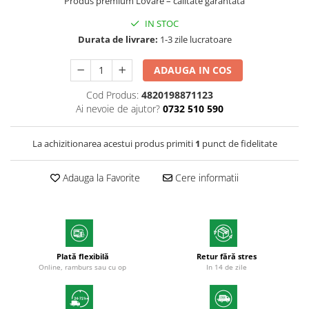
Produs premium Lovare – calitate garantată
Textmarkere
IN STOC
Markere permanente
Durata de livrare:
1-3 zile lucratoare
Markere cu vopsea
Hartie si produse din hartie
ADAUGA IN COS
Hartie
Cod Produs:
4820198871123
Hartie si carton pentru copiator
Ai nevoie de ajutor?
0732 510 590
Hartie si cartoane colorate
Hartie pentru print digital
La achizitionarea acestui produs primiti
1
punct de fidelitate
Hartie in formate mari
Adauga la Favorite
Cere informatii
Hartie foto
Hartie milimetrica
Hartie pentru ambalaj
Produse din hartie
Cuburi din hartie
Plată flexibilă
Retur fără stres
Online, ramburs sau cu op
In 14 de zile
Caiete pentru birou
Registre si repertoare
Etichete adezive