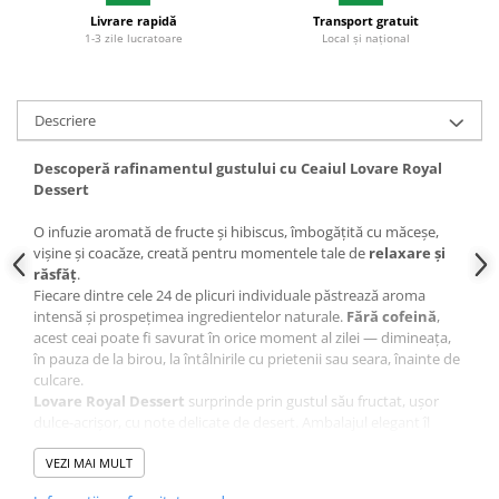
Livrare rapidă
Transport gratuit
Plicuri
1-3 zile lucratoare
Local și național
Role pentru case de marcat
Tipizate
Notesuri adezive
Descriere
Blocnotes-uri
Descoperă rafinamentul gustului cu Ceaiul Lovare Royal
Organizare si arhivare
Dessert
Bibliorafturi
O infuzie aromată de fructe și hibiscus, îmbogățită cu măceșe,
Caiete mecanice
vișine și coacăze, creată pentru momentele tale de
relaxare și
Alonje
răsfăț
.
Fiecare dintre cele 24 de plicuri individuale păstrează aroma
Indecsi
intensă și prospețimea ingredientelor naturale.
Fără cofeină
,
acest ceai poate fi savurat în orice moment al zilei — dimineața,
Separatoare
în pauza de la birou, la întâlnirile cu prietenii sau seara, înainte de
Dosare din carton
culcare.
Lovare Royal Dessert
surprinde prin gustul său fructat, ușor
Dosare din plastic
dulce-acrișor, cu note delicate de desert. Ambalajul elegant îl
Folii si mape de protectie
transformă într-o alegere inspirată pentru un cadou special - fie
că e vorba de aniversări, sărbători sau surprize corporate.
VEZI MAI MULT
Mape din carton si plastic
• Amestec de hibiscus, fructe și petale de flori, cu aromă de vișine