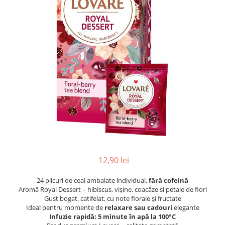
Pix corector
Banda corectoare
Pic-uri cu rescriere
Fluid corector
Creioane
Creioane mecanice
Mine pentru creioane mecanice
Ascutitori
Creioane grafit
Pixuri
Pixuri cu mecanism
Pixuri fara mecanism
12,90 lei
Pixuri cu gel
24 plicuri de ceai ambalate individual,
fără cofeină
Mine pentru pixuri
Aromă Royal Dessert – hibiscus, vișine, coacăze
si petale de flori
Markere & Textmarkere
Gust bogat, catifelat, cu note florale și fructate
Ideal pentru momente de
relaxare sau cadouri
elegante
Markere acrilice
Infuzie rapidă: 5 minute în apă la 100°C
Markere tabla alba/whiteboard