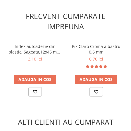
Aparate de aplicat preturi
Etichete pret
FRECVENT CUMPARATE
Benzi adezive
IMPREUNA
Benzi dublu adezive
Elastice si sfoara
Index autoadeziv din
Pix Claro Croma albastru
Comunicare
plastic, Sageata,12x45 mm,
0.6 mm
Aparatura pentru birou
5 culori neon, 125 file,
3,10 lei
0,70 lei
ErichKrause
Laminatoare
Distrugatoare de documente
ADAUGA IN COS
ADAUGA IN COS
Aparate de indosariat
Trimmere & Ghilotine
Afisare
Accesorii pentru whiteboard
Panouri de pluta
Flipchart-uri
ALTI CLIENTI AU CUMPARAT
Accesorii pentru panouri