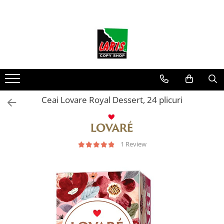
Toate Produsele
☀️ Ceai rece
Instrumente de scris
Rollere & Finelinere
Finelinere
Ceai Lovare Royal Dessert, 24 plicuri
Rollere
Frixion
Mine Frixion
1 Review
Stilouri si cerneala
Stilouri
Cerneala
Cartuse cu cerneala
Corectoare
Radiere