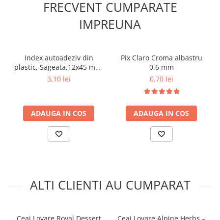
FRECVENT CUMPARATE
IMPREUNA
Index autoadeziv din
Pix Claro Croma albastru
plastic, Sageata,12x45 mm,
0.6 mm
5 culori neon, 125 file,
3,10 lei
0,70 lei
ErichKrause
ADAUGA IN COS
ADAUGA IN COS
ALTI CLIENTI AU CUMPARAT
Ceai Lovare Royal Dessert
Ceai Lovare Alpine Herbs –