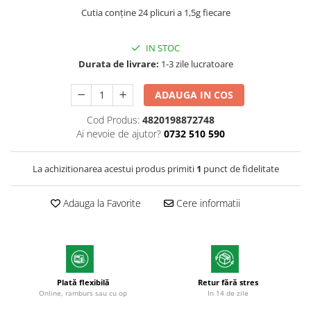
Markere cu vopsea
Cutia conține 24 plicuri a 1,5g fiecare
IN STOC
Durata de livrare:
1-3 zile lucratoare
ADAUGA IN COS
Cod Produs:
4820198872748
Ai nevoie de ajutor?
0732 510 590
La achizitionarea acestui produs primiti
1
punct de fidelitate
Adauga la Favorite
Cere informatii
Plată flexibilă
Retur fără stres
Online, ramburs sau cu op
In 14 de zile