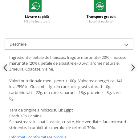
Livrare rapidă
Transport gratuit
1-3 zile lucratoare
Local și național
Descriere
Ingrediente: petale de hibiscus, fragute maruntite (20%), macese
maruntite (20%), petale de albastrele (0,5%), arome naturale:
Zmeura, Coacaze, Visine.
Valori nutritionale medii pentru 100g: Valoarea energetica: 141
kcal/590 kj. Grasimi – 1g, din care acizi grasi saturati – 0g,
carbohidrati – 22g, din care zaharuri – 18g, proteine – 3g, sare –
0g.
Tara de origine a hibiscusului: Egipt
Produs în Ucraina
Se pastreaza in spatii uscate, curate, bine ventilate, fara mirosuri
stridente, la umiditatea aerului de cel mult 70%.
Informatii conformitate produs