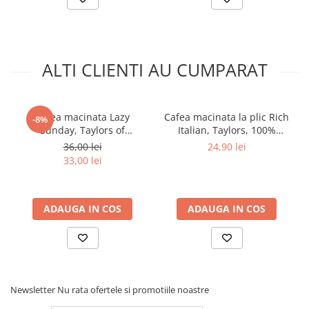
ALTI CLIENTI AU CUMPARAT
Cafea macinata Lazy
Cafea macinata la plic Rich
-8%
Sunday, Taylors of
Italian, Taylors, 100%
Harrogate, 100% Arabica,
Arabica, 10 bucati, 75g
36,00 lei
24,90 lei
200 g
33,00 lei
ADAUGA IN COS
ADAUGA IN COS
Newsletter
Nu rata ofertele si promotiile noastre