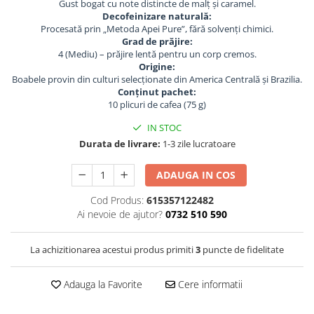
Gust bogat cu note distincte de malț și caramel.
Markere cu vopsea
Decofeinizare naturală:
Procesată prin „Metoda Apei Pure”, fără solvenți chimici.
Grad de prăjire:
4 (Mediu) – prăjire lentă pentru un corp cremos.
Origine:
Boabele provin din culturi selecționate din America Centrală și Brazilia.
Conținut pachet:
10 plicuri de cafea (75 g)
IN STOC
Durata de livrare:
1-3 zile lucratoare
ADAUGA IN COS
Cod Produs:
615357122482
Ai nevoie de ajutor?
0732 510 590
La achizitionarea acestui produs primiti
3
puncte de fidelitate
Adauga la Favorite
Cere informatii