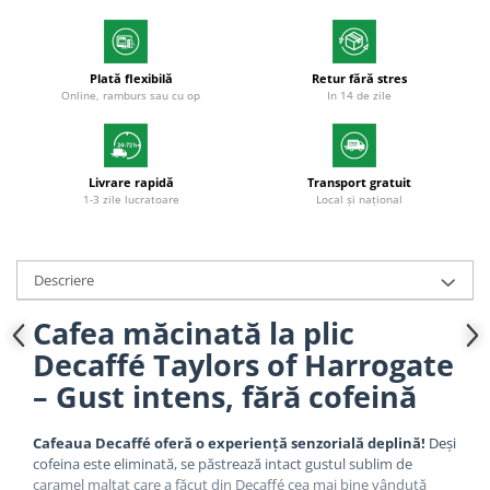
Plată flexibilă
Retur fără stres
Online, ramburs sau cu op
In 14 de zile
Livrare rapidă
Transport gratuit
1-3 zile lucratoare
Local și național
Descriere
Cafea măcinată la plic
Decaffé Taylors of Harrogate
– Gust intens, fără cofeină
Cafeaua Decaffé oferă o experiență senzorială deplină
!
Deși
cofeina este eliminată, se păstrează intact gustul sublim de
caramel malțat care a făcut din Decaffé cea mai bine vândută