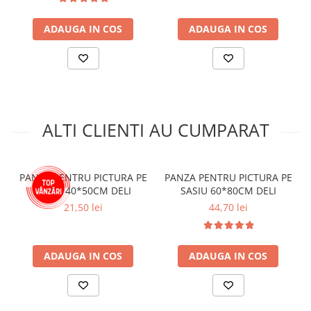
Aparate de aplicat preturi
Etichete pret
ADAUGA IN COS
ADAUGA IN COS
Benzi adezive
Benzi dublu adezive
Elastice si sfoara
Comunicare
ALTI CLIENTI AU CUMPARAT
Aparatura pentru birou
Laminatoare
Distrugatoare de documente
PANZA PENTRU PICTURA PE
PANZA PENTRU PICTURA PE
Aparate de indosariat
SASIU 40*50CM DELI
SASIU 60*80CM DELI
Trimmere & Ghilotine
21,50 lei
44,70 lei
Afisare
Accesorii pentru whiteboard
ADAUGA IN COS
ADAUGA IN COS
Panouri de pluta
Flipchart-uri
Accesorii pentru panouri