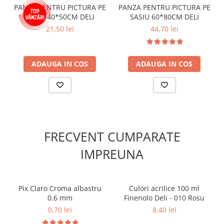
Cutii si containere pentru arhivare
PANZA PENTRU PICTURA PE
PANZA PENTRU PICTURA PE
SASIU 40*50CM DELI
SASIU 60*80CM DELI
Clipboard-uri
21,50 lei
44,70 lei
Accesorii pentru birou
Agrafe, clipsuri, ace si piuneze
ADAUGA IN COS
ADAUGA IN COS
Adezivi
Capsatoare si decapsatoare
Capse
Perforatoare
Tavite pentru documente
FRECVENT CUMPARATE
Suporturi verticale pentru
IMPREUNA
documente
Tus , tusiere si indigo
Foarfeci si cuttere
Pix Claro Croma albastru
Culori acrilice 100 ml
0.6 mm
Finenolo Deli - 010 Rosu
Calculatoare de birou
0,70 lei
8,40 lei
Ambalare si marcare