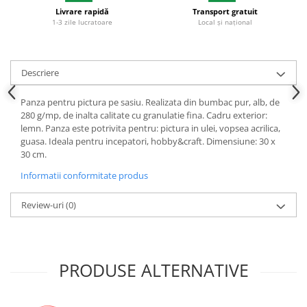
Livrare rapidă
Transport gratuit
Plicuri
1-3 zile lucratoare
Local și național
Role pentru case de marcat
Tipizate
Notesuri adezive
Descriere
Blocnotes-uri
Panza pentru pictura pe sasiu. Realizata din bumbac pur, alb, de
Organizare si arhivare
280 g/mp, de inalta calitate cu granulatie fina. Cadru exterior:
Bibliorafturi
lemn. Panza este potrivita pentru: pictura in ulei, vopsea acrilica,
guasa. Ideala pentru incepatori, hobby&craft. Dimensiune: 30 x
Caiete mecanice
30 cm.
Alonje
Informatii conformitate produs
Indecsi
Review-uri
(0)
Separatoare
Dosare din carton
Dosare din plastic
PRODUSE ALTERNATIVE
Folii si mape de protectie
Mape din carton si plastic