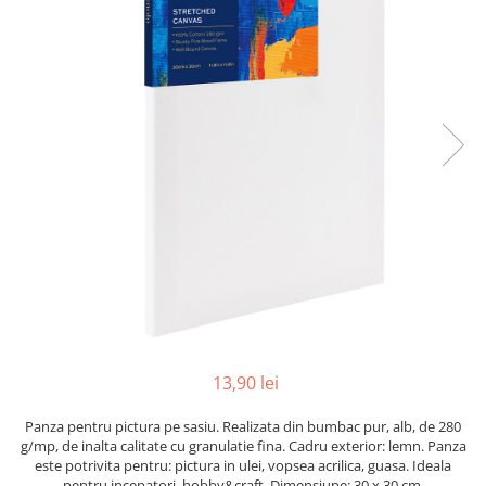
Pix corector
Banda corectoare
Pic-uri cu rescriere
Fluid corector
Creioane
Creioane mecanice
Mine pentru creioane mecanice
Ascutitori
Creioane grafit
Pixuri
Pixuri cu mecanism
Pixuri fara mecanism
Pixuri cu gel
13,90 lei
Mine pentru pixuri
Markere & Textmarkere
Panza pentru pictura pe sasiu. Realizata din bumbac pur, alb, de 280
g/mp, de inalta calitate cu granulatie fina. Cadru exterior: lemn. Panza
Markere acrilice
este potrivita pentru: pictura in ulei, vopsea acrilica, guasa. Ideala
Markere tabla alba/whiteboard
pentru incepatori, hobby&craft. Dimensiune: 30 x 30 cm.