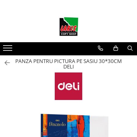
Toate Produsele
☀️ Ceai rece
Instrumente de scris
Rollere & Finelinere
Finelinere
PANZA PENTRU PICTURA PE SASIU 30*30CM
DELI
Rollere
Frixion
Mine Frixion
Stilouri si cerneala
Stilouri
Cerneala
Cartuse cu cerneala
Corectoare
Radiere