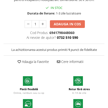
Textmarkere
IN STOC
Markere permanente
Durata de livrare:
1-3 zile lucratoare
Markere cu vopsea
Hartie si produse din hartie
ADAUGA IN COS
Hartie
Cod Produs:
6941798448060
Ai nevoie de ajutor?
0732 510 590
Hartie si carton pentru copiator
Hartie si cartoane colorate
La achizitionarea acestui produs primiti
1
punct de fidelitate
Hartie pentru print digital
Hartie in formate mari
Adauga la Favorite
Cere informatii
Hartie foto
Hartie milimetrica
Hartie pentru ambalaj
Produse din hartie
Cuburi din hartie
Plată flexibilă
Retur fără stres
Online, ramburs sau cu op
In 14 de zile
Caiete pentru birou
Registre si repertoare
Etichete adezive