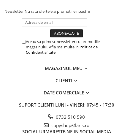
Table albe magnetice - whiteboard
Accesorii pentru flipchart
Newsletter
Nu rata ofertele si promotiile noastre
Accesorii IT
Stocare
CD-uri
Vreau sa primesc newsletter cu promotiile
DVD-uri
magazinului. Afla mai multe in
Politica de
Memorii USB
Confidentialitate
Accesorii
Baterii & Acumulatori
MAGAZINUL MEU
Igiena si curatenie
CLIENTI
Igiena
DATE COMERCIALE
Sapun lichid
Prosoape din hartie
SUPORT CLIENTI
LUNI - VINERI: 07:45 - 17:30
Detergenti
0732 510 590
Pentru geamuri
Pentru bucatarie
copyshop@laris.ro
SOCIAL
URMARESTE-NE IN SOCIAL MEDIA
Pentru baie & toaleta