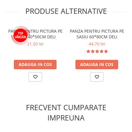
Cutii si containere pentru arhivare
PRODUSE ALTERNATIVE
Clipboard-uri
Accesorii pentru birou
Agrafe, clipsuri, ace si piuneze
PANZA PENTRU PICTURA PE
PANZA PENTRU PICTURA PE
SASIU 40*50CM DELI
SASIU 60*80CM DELI
Adezivi
21,50 lei
44,70 lei
Capsatoare si decapsatoare
Capse
ADAUGA IN COS
ADAUGA IN COS
Perforatoare
Tavite pentru documente
Suporturi verticale pentru
documente
Tus , tusiere si indigo
FRECVENT CUMPARATE
Foarfeci si cuttere
IMPREUNA
Calculatoare de birou
Ambalare si marcare