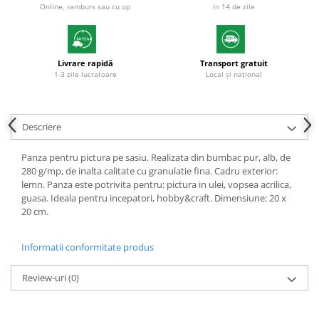
Online, ramburs sau cu op
In 14 de zile
Plicuri
Role pentru case de marcat
Tipizate
Livrare rapidă
Transport gratuit
Notesuri adezive
1-3 zile lucratoare
Local și național
Blocnotes-uri
Organizare si arhivare
Descriere
Bibliorafturi
Caiete mecanice
Panza pentru pictura pe sasiu. Realizata din bumbac pur, alb, de
280 g/mp, de inalta calitate cu granulatie fina. Cadru exterior:
Alonje
lemn. Panza este potrivita pentru: pictura in ulei, vopsea acrilica,
Indecsi
guasa. Ideala pentru incepatori, hobby&craft. Dimensiune: 20 x
20 cm.
Separatoare
Dosare din carton
Informatii conformitate produs
Dosare din plastic
Review-uri
(0)
Folii si mape de protectie
Mape din carton si plastic