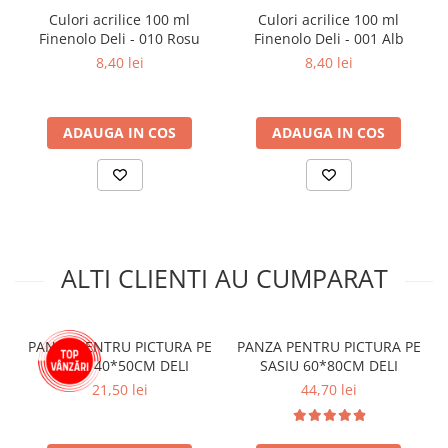
Aparate de aplicat preturi
Culori acrilice 100 ml
Culori acrilice 100 ml
Finenolo Deli - 010 Rosu
Finenolo Deli - 001 Alb
Etichete pret
8,40 lei
8,40 lei
Benzi adezive
Benzi dublu adezive
Elastice si sfoara
ADAUGA IN COS
ADAUGA IN COS
Comunicare
Aparatura pentru birou
Laminatoare
Distrugatoare de documente
ALTI CLIENTI AU CUMPARAT
Aparate de indosariat
Trimmere & Ghilotine
Afisare
PANZA PENTRU PICTURA PE
PANZA PENTRU PICTURA PE
Accesorii pentru whiteboard
SASIU 40*50CM DELI
SASIU 60*80CM DELI
Panouri de pluta
21,50 lei
44,70 lei
Flipchart-uri
Accesorii pentru panouri