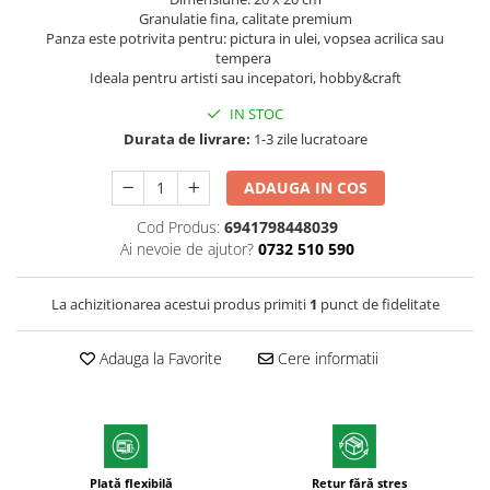
Granulatie fina, calitate premium
Textmarkere
Panza este potrivita pentru: pictura in ulei, vopsea acrilica sau
Markere permanente
tempera
Ideala pentru artisti sau incepatori, hobby&craft
Markere cu vopsea
Hartie si produse din hartie
IN STOC
Hartie
Durata de livrare:
1-3 zile lucratoare
Hartie si carton pentru copiator
ADAUGA IN COS
Hartie si cartoane colorate
Cod Produs:
6941798448039
Hartie pentru print digital
Ai nevoie de ajutor?
0732 510 590
Hartie in formate mari
Hartie foto
La achizitionarea acestui produs primiti
1
punct de fidelitate
Hartie milimetrica
Hartie pentru ambalaj
Adauga la Favorite
Cere informatii
Produse din hartie
Cuburi din hartie
Caiete pentru birou
Registre si repertoare
Plată flexibilă
Retur fără stres
Etichete adezive