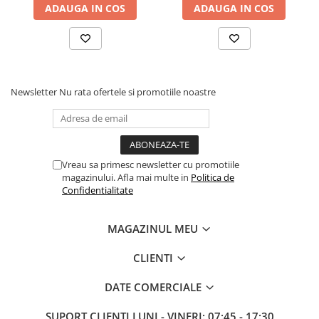
Table albe magnetice - whiteboard
ADAUGA IN COS
ADAUGA IN COS
Accesorii pentru flipchart
Accesorii IT
Stocare
CD-uri
Newsletter
Nu rata ofertele si promotiile noastre
DVD-uri
Memorii USB
Accesorii
Baterii & Acumulatori
Vreau sa primesc newsletter cu promotiile
magazinului. Afla mai multe in
Politica de
Igiena si curatenie
Confidentialitate
Igiena
Sapun lichid
MAGAZINUL MEU
Prosoape din hartie
CLIENTI
Detergenti
Pentru geamuri
DATE COMERCIALE
Pentru bucatarie
SUPORT CLIENTI
LUNI - VINERI: 07:45 - 17:30
Pentru baie & toaleta