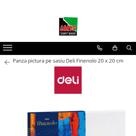
Toate Produsele
☀️ Ceai rece
Instrumente de scris
Rollere & Finelinere
Finelinere
Panza pictura pe sasiu Deli Finenolo 20 x 20 cm
Rollere
Frixion
Mine Frixion
Stilouri si cerneala
Stilouri
Cerneala
Cartuse cu cerneala
Corectoare
Radiere