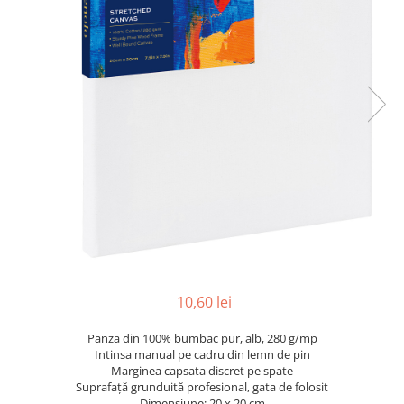
Pix corector
Banda corectoare
Pic-uri cu rescriere
Fluid corector
Creioane
Creioane mecanice
Mine pentru creioane mecanice
Ascutitori
Creioane grafit
Pixuri
Pixuri cu mecanism
Pixuri fara mecanism
10,60 lei
Pixuri cu gel
Mine pentru pixuri
Panza din 100% bumbac pur, alb, 280 g/mp
Markere & Textmarkere
Intinsa manual pe cadru din lemn de pin
Marginea capsata discret pe spate
Markere acrilice
Suprafață grunduită profesional, gata de folosit
Markere tabla alba/whiteboard
Dimensiune: 20 x 20 cm