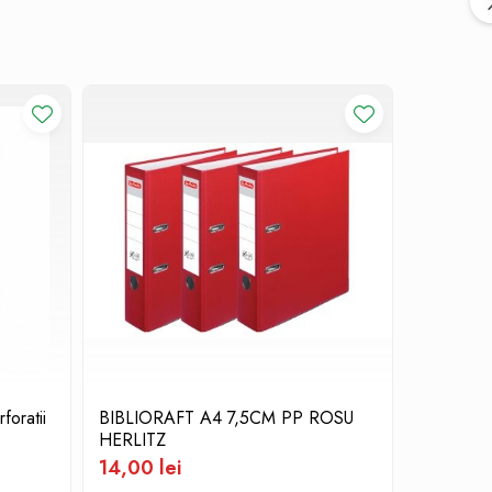
foratii
BIBLIORAFT A4 7,5CM PP ROSU
Plic DL a
HERLITZ
0,20 le
14,00 lei