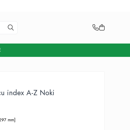
E
cu index A-Z Noki
 297 mm]