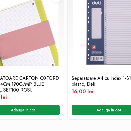
RATOARE CARTON OXFORD
Separatoare A4 cu index 1-31
24CM 190G/MP BLUE
plastic, Deli
 SET100 ROSU
16,00 lei
lei
Adauga in cos
Adauga in cos