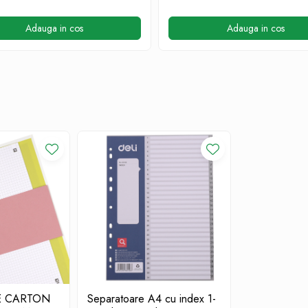
Adauga in cos
Adauga in cos
E CARTON
Separatoare A4 cu index 1-