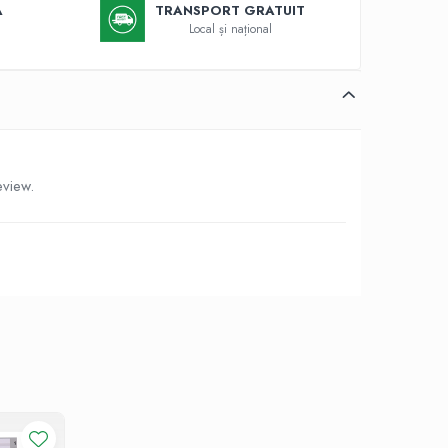
Ă
TRANSPORT GRATUIT
Local și național
eview.