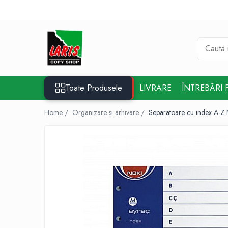
Toate Produsele
☀️ Ceai rece
Instrumente de scris
Seturi instrumente de scris
Toate Produsele
LIVRARE
ÎNTREBĂRI 
Rollere & Finelinere
Home /
Organizare si arhivare /
Separatoare cu index A-Z 
Finelinere
Rollere
Frixion
Mine Frixion
Stilouri si cerneala
Stilouri
Cerneala
Cartuse cu cerneala
Corectoare