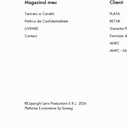
Pentru geamuri
Magazinul meu
Clienti
Pentru bucatarie
Termeni si Conditii
PLATA
Pentru baie & toaleta
Politica de Confidentialitate
RETUR
Pentru suprafete diverse
LIVRARE
Garantia P
Pentru rufe
Contact
Formular d
Rechizite
ANPC
Radiere scolare
ANPC - SA
Ascutitori scolare
Acuarele
Pensule
Tempera
Carioci
Creioane colorate
©Copyright Laris Productions S.R.L. 2026
Blocuri de desen
Platforma E-commerce by Gomag
Hartie creponata
Caiete capsate