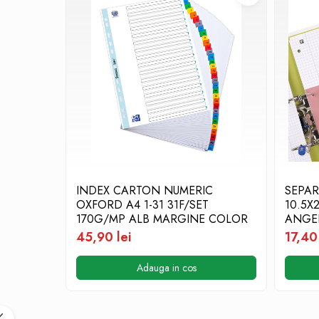
Caiete pentru birou
Registre si repertoare
Etichete adezive
Plicuri
Role pentru case de marcat
Tipizate
Notesuri adezive
Blocnotes-uri
Organizare si arhivare
Bibliorafturi
INDEX CARTON NUMERIC
SEPA
Caiete mecanice
OXFORD A4 1-31 31F/SET
10.5X
Alonje
170G/MP ALB MARGINE COLOR
ANGEL
45,90 lei
17,40 
Indecsi
Separatoare
Adauga in cos
Dosare din carton
Dosare din plastic