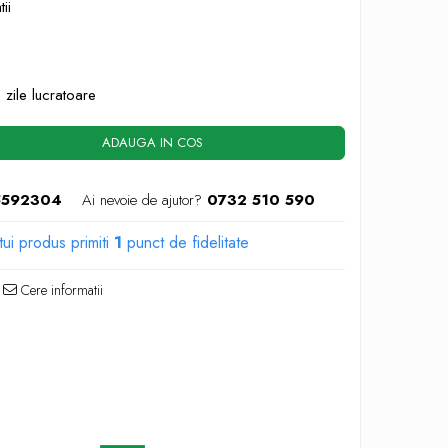
ii
 zile lucratoare
ADAUGA IN COS
5592304
Ai nevoie de ajutor?
0732 510 590
tui produs primiti
1
punct de fidelitate
Cere informatii