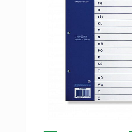
Radiere
Pix corector
Banda corectoare
Pic-uri cu rescriere
Fluid corector
Creioane
Creioane mecanice
Mine pentru creioane mecanice
Ascutitori
Creioane grafit
Pixuri
Pixuri cu mecanism
Pixuri fara mecanism
Pixuri cu gel
Mine pentru pixuri
Markere & Textmarkere
Distribui
pe