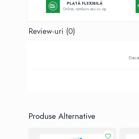
Markere acrilice
Faceboo
PLATĂ FLEXIBILĂ
Markere tabla alba/whiteboard
Online, ramburs sau cu op
Textmarkere
Markere permanente
Review-uri
(0)
Markere cu vopsea
Hartie si produse din hartie
Hartie
Daca 
Hartie calc
Hartie si carton pentru copiator
Hartie si cartoane colorate
Hartie pentru print digital
Hartie in formate mari
Hartie foto
Hartie milimetrica
Produse Alternative
Hartie de impachetat
Produse din hartie
Cuburi din hartie