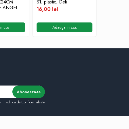
X24CM
31, plastic, Deli
E ANGEL
16,00 lei
n cos
Adauga in cos
e in
Politica de Confidentialitate