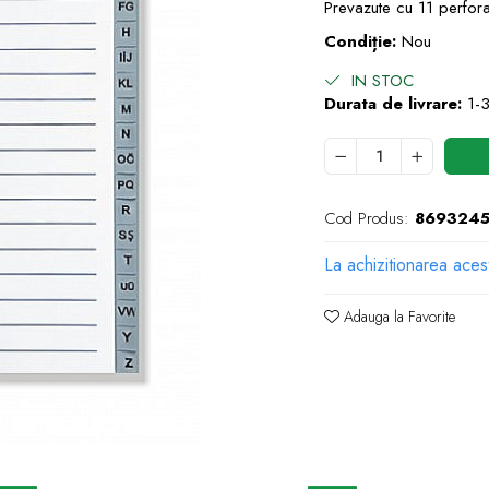
Prevazute cu 11 perforat
Condiție:
Nou
IN STOC
Durata de livrare:
1-3
Cod Produs:
869324
La achizitionarea aces
Adauga la Favorite
e