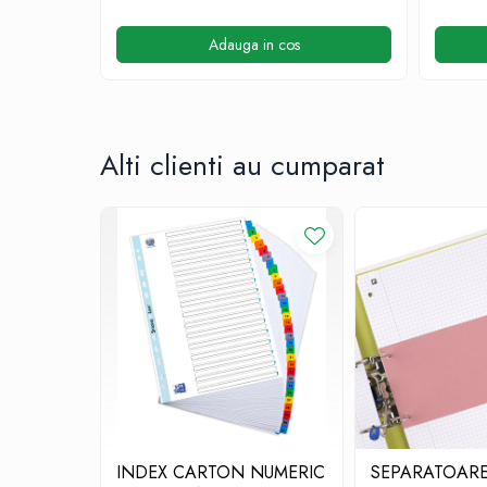
Calculatoare de birou
Ambalare si marcare
Adauga in cos
Aparate de aplicat preturi
Etichete pret
Benzi adezive
Alti clienti au cumparat
Benzi dublu adezive
Elastice si sfoara
Comunicare
Aparatura pentru birou
Laminatoare
Distrugatoare de documente
Aparate de indosariat
Trimmere & Ghilotine
Afisare
Accesorii pentru whiteboard
INDEX CARTON NUMERIC
SEPARATOAR
Panouri de pluta