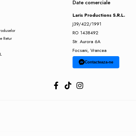
Date comerciale
Laris Productions S.R.L.
J39/422/1991
roduselor
RO 1438492
e Retur
Str. Aurora 6A
Focsani, Vrancea
L
Contacteaza-ne