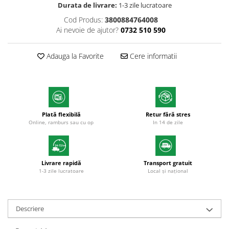
Durata de livrare:
1-3 zile lucratoare
Markere cu vopsea
Cod Produs:
3800884764008
Ai nevoie de ajutor?
0732 510 590
Adauga la Favorite
Cere informatii
Plată flexibilă
Retur fără stres
Online, ramburs sau cu op
In 14 de zile
Livrare rapidă
Transport gratuit
1-3 zile lucratoare
Local și național
Descriere