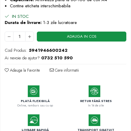
Markere permanente
Contine eticheta interschimbabila
Markere cu vopsea
IN STOC
Durata de livrare:
1-3 zile lucratoare
ADAUGA IN COS
Cod Produs:
5941946600242
Ai nevoie de ajutor?
0732 510 590
Adauga la Favorite
Cere informatii
PLATĂ FLEXIBILĂ
RETUR FĂRĂ STRES
Online, ramburs sau cu op
In 14 de zile
LIVRARE RAPIDĂ
TRANSPORT GRATUIT