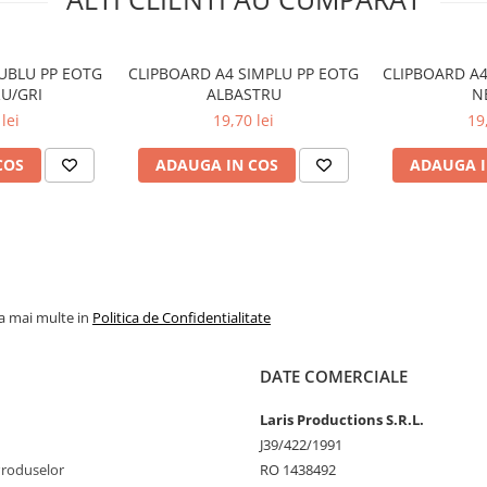
UBLU PP EOTG
CLIPBOARD A4 SIMPLU PP EOTG
CLIPBOARD A4
U/GRI
ALBASTRU
N
lei
19,70 lei
19
COS
ADAUGA IN COS
ADAUGA I
la mai multe in
Politica de Confidentialitate
DATE COMERCIALE
Laris Productions S.R.L.
J39/422/1991
Produselor
RO 1438492