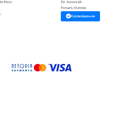
de Retur
Str. Aurora 6A
Focsani, Vrancea
L
Contacteaza-ne