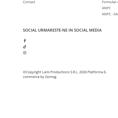
Contact
Formular 
Aparate de aplicat preturi
ANPC
Etichete pret
ANPC - SA
Benzi adezive
Benzi dublu adezive
SOCIAL
URMARESTE-NE IN SOCIAL MEDIA
Elastice si sfoara
Comunicare
Aparatura pentru birou
Laminatoare
Distrugatoare de documente
Aparate de indosariat
©Copyright Laris Productions S.R.L. 2026
Platforma E-
commerce by Gomag
Trimmere & Ghilotine
Afisare
Accesorii pentru whiteboard
Panouri de pluta
Flipchart-uri
Accesorii pentru panouri