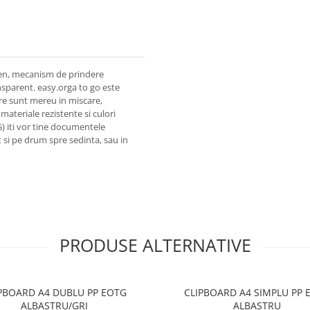
iren, mecanism de prindere
nsparent. easy.orga to go este
are sunt mereu in miscare,
 materiale rezistente si culori
) iti vor tine documentele
t si pe drum spre sedinta, sau in
PRODUSE ALTERNATIVE
PBOARD A4 DUBLU PP EOTG
CLIPBOARD A4 SIMPLU PP 
ALBASTRU/GRI
ALBASTRU