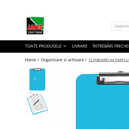
Toate Produsele
☀️ Ceai rece
Instrumente de scris
Rollere & Finelinere
TOATE PRODUSELE
LIVRARE
ÎNTREBĂRI FRECVE
Finelinere
Home /
Organizare si arhivare /
CLIPBOARD A4 SIMPLU
Rollere
Frixion
Mine Frixion
Stilouri si cerneala
Stilouri
Cerneala
Cartuse cu cerneala
Corectoare
Radiere