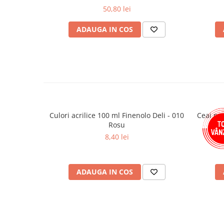
50,80 lei
Plicuri
Role pentru case de marcat
ADAUGA IN COS
Tipizate
Notesuri adezive
Blocnotes-uri
Organizare si arhivare
Bibliorafturi
Caiete mecanice
Culori acrilice 100 ml Finenolo Deli - 010
Ceai pr
Alonje
Rosu
8,40 lei
Indecsi
Separatoare
Dosare din carton
ADAUGA IN COS
Dosare din plastic
Folii si mape de protectie
Mape din carton si plastic