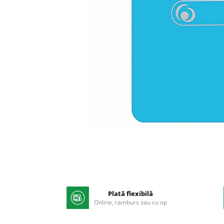
Pix corector
Banda corectoare
Pic-uri cu rescriere
Fluid corector
Creioane
Creioane mecanice
Mine pentru creioane mecanice
Ascutitori
Creioane grafit
Pixuri
Distribuie
Pixuri cu mecanism
pe
Pixuri fara mecanism
Facebook
Pixuri cu gel
Mine pentru pixuri
Markere & Textmarkere
Plată flexibilă
Online, ramburs sau cu op
Markere acrilice
Markere tabla alba/whiteboard