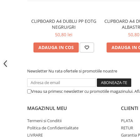
Cutii si containere pentru arhivare
Clipboard-uri
CLIPBOARD A4 DUBLU PP EOTG
CLIPBOARD A4 D
Accesorii pentru birou
NEGRU/GRI
ALBASTR
Agrafe, clipsuri, ace si piuneze
50,80 lei
50,80 
Adezivi
ADAUGA IN COS
ADAUGA IN 
Capsatoare si decapsatoare
Capse
Perforatoare
Newsletter
Nu rata ofertele si promotiile noastre
Tavite pentru documente
Suporturi verticale pentru
Vreau sa primesc newsletter cu promotiile magazinului. Af
documente
Tus , tusiere si indigo
MAGAZINUL MEU
CLIENTI
Foarfeci si cuttere
Termeni si Conditii
PLATA
Calculatoare de birou
Politica de Confidentialitate
RETUR
Ambalare si marcare
LIVRARE
Garantia 