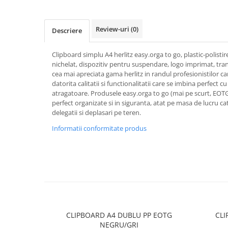
Textmarkere
Markere permanente
Review-uri
(0)
Descriere
Markere cu vopsea
Hartie si produse din hartie
Clipboard simplu A4 herlitz easy.orga to go, plastic-polist
Hartie
nichelat, dispozitiv pentru suspendare, logo imprimat, tra
cea mai apreciata gama herlitz in randul profesionistilor c
Hartie si carton pentru copiator
datorita calitatii si functionalitatii care se imbina perfect cu
Hartie si cartoane colorate
atragatoare. Produsele easy.orga to go (mai pe scurt, EOTG
perfect organizate si in siguranta, atat pe masa de lucru ca
Hartie pentru print digital
delegatii si deplasari pe teren.
Hartie in formate mari
Informatii conformitate produs
Hartie foto
Hartie milimetrica
Hartie pentru ambalaj
Produse din hartie
Cuburi din hartie
Caiete pentru birou
Registre si repertoare
CLIPBOARD A4 DUBLU PP EOTG
CLI
NEGRU/GRI
Etichete adezive