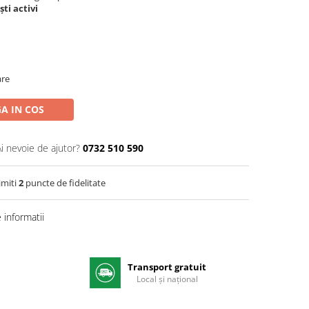
ti activi
are
A IN COS
Ai nevoie de ajutor?
0732 510 590
imiti
2
puncte de fidelitate
informatii
Transport gratuit
e
Local și național