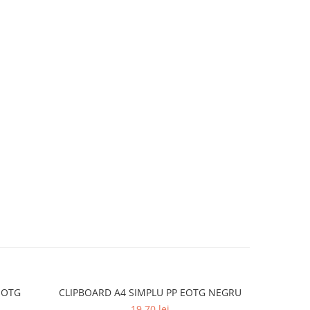
EOTG
CLIPBOARD A4 SIMPLU PP EOTG NEGRU
Clipbo
19,70 lei