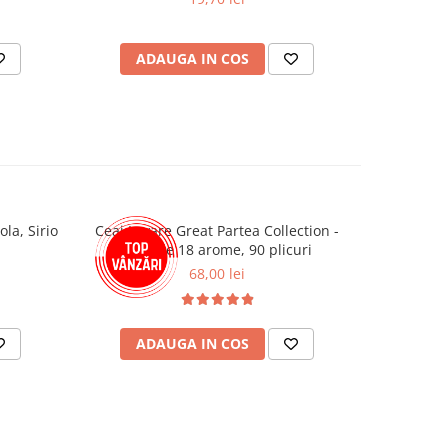
ADAUGA IN COS
AD
la, Sirio
Ceai Lovare Great Partea Collection -
Hartie M
Selectie 18 arome, 90 plicuri
68,00 lei
ADAUGA IN COS
AD