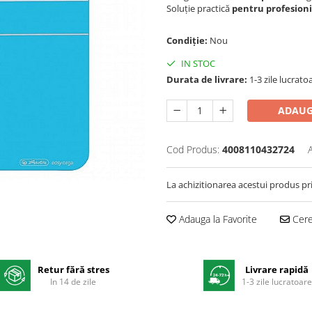
Soluție practică
pentru profesioniș
Condiție:
Nou
IN STOC
Durata de livrare:
1-3 zile lucrato
ADAUG
Cod Produs:
4008110432724
La achizitionarea acestui produs pr
Adauga la Favorite
Cere 
Retur fără stres
Livrare rapidă
In 14 de zile
1-3 zile lucratoar