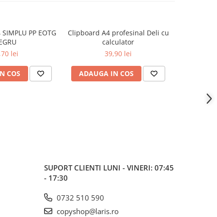
 SIMPLU PP EOTG
Clipboard A4 profesinal Deli cu
CLIPBOARD
EGRU
calculator
,70 lei
39,90 lei
N COS
ADAUGA IN COS
ADAUG
SUPORT CLIENTI
LUNI - VINERI: 07:45
- 17:30
0732 510 590
copyshop@laris.ro