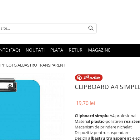
NTE (FAQ)
NOUTĂȚI
PLATA
RETUR
MAGAZINE
 PP EOTG ALBASTRU TRANSPARENT
CLIPBOARD A4 SIMPL
19,70 lei
Clipboard simplu
A4 profesional
Material
plastic
-polistiren
reziste
Mecanism de prindere nichelat
Dispozitiv pentru suspendare
Design
albastru transparent
eleg