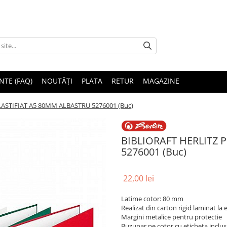
NTE (FAQ)
NOUTĂȚI
PLATA
RETUR
MAGAZINE
LASTIFIAT A5 80MM ALBASTRU 5276001 (Buc)
BIBLIORAFT HERLITZ 
5276001 (Buc)
22,00 lei
Latime cotor: 80 mm
Realizat din carton rigid laminat la 
Margini metalice pentru protectie
Buzunar pe cotor cu eticheta inclu