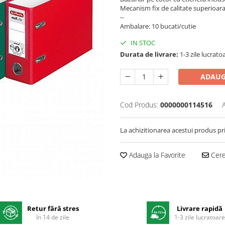
Mecanism fix de calitate superioar
--
Ambalare: 10 bucati/cutie
IN STOC
Durata de livrare:
1-3 zile lucrato
ADAUG
Cod Produs:
0000000114516
La achizitionarea acestui produs pr
Adauga la Favorite
Cere 
Retur fără stres
Livrare rapidă
In 14 de zile
1-3 zile lucratoar