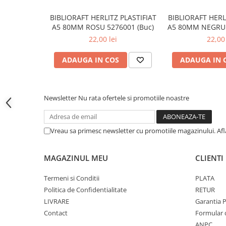
Cutii si containere pentru arhivare
BIBLIORAFT HERLITZ PLASTIFIAT
BIBLIORAFT HERL
Clipboard-uri
A5 80MM ROSU 5276001 (Buc)
A5 80MM NEGRU 
Accesorii pentru birou
22,00 lei
22,00 
Agrafe, clipsuri, ace si piuneze
ADAUGA IN COS
ADAUGA IN 
Adezivi
Capsatoare si decapsatoare
Capse
Newsletter
Nu rata ofertele si promotiile noastre
Perforatoare
Tavite pentru documente
Vreau sa primesc newsletter cu promotiile magazinului. Af
Suporturi verticale pentru
documente
MAGAZINUL MEU
CLIENTI
Tus , tusiere si indigo
Termeni si Conditii
PLATA
Foarfeci si cuttere
Politica de Confidentialitate
RETUR
Calculatoare de birou
LIVRARE
Garantia 
Contact
Formular 
Ambalare si marcare
ANPC