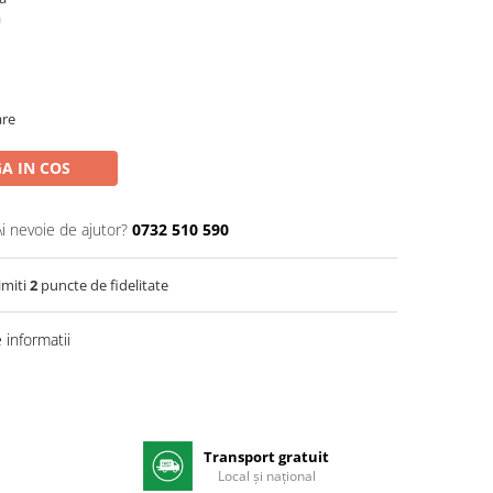
a
are
A IN COS
Ai nevoie de ajutor?
0732 510 590
imiti
2
puncte de fidelitate
informatii
Transport gratuit
e
Local și național