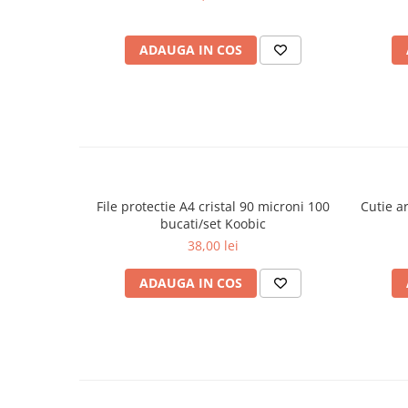
Plicuri
Role pentru case de marcat
ADAUGA IN COS
Tipizate
Notesuri adezive
Blocnotes-uri
Organizare si arhivare
Bibliorafturi
Caiete mecanice
File protectie A4 cristal 90 microni 100
Cutie 
Alonje
bucati/set Koobic
38,00 lei
Indecsi
Separatoare
ADAUGA IN COS
Dosare din carton
Dosare din plastic
Folii si mape de protectie
Mape din carton si plastic