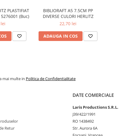
ITZ PLASTIFIAT
BIBLIORAFT A5 7.5CM PP
5276001 (Buc)
DIVERSE CULORI HERLITZ
lei
22,70 lei
COS
ADAUGA IN COS
la mai multe in
Politica de Confidentialitate
DATE COMERCIALE
Laris Productions S.R.L.
J39/422/1991
Produselor
RO 1438492
de Retur
Str. Aurora 6A
Focsani, Vrancea