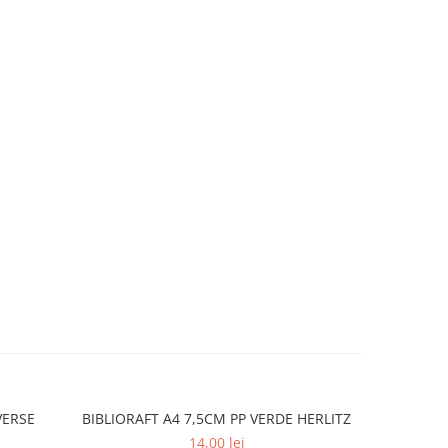
VERSE
BIBLIORAFT A4 7,5CM PP VERDE HERLITZ
BIBLIOR
14,00 lei