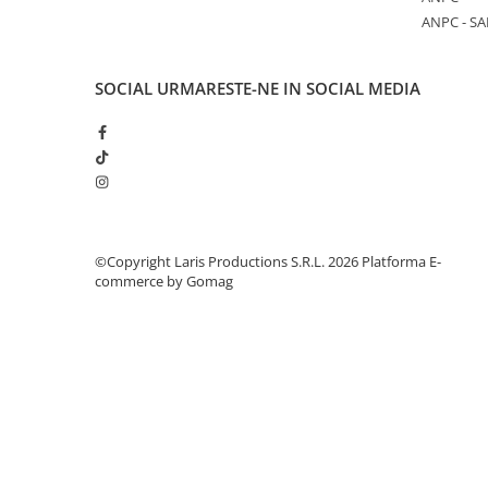
Aparate de aplicat preturi
ANPC - SA
Etichete pret
Benzi adezive
SOCIAL
URMARESTE-NE IN SOCIAL MEDIA
Benzi dublu adezive
Elastice si sfoara
Comunicare
Aparatura pentru birou
Laminatoare
©Copyright Laris Productions S.R.L. 2026
Platforma E-
Distrugatoare de documente
commerce by Gomag
Aparate de indosariat
Trimmere & Ghilotine
Afisare
Accesorii pentru whiteboard
Panouri de pluta
Flipchart-uri
Accesorii pentru panouri