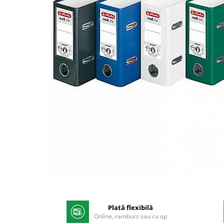
Pix corector
Banda corectoare
Pic-uri cu rescriere
Fluid corector
Creioane
Creioane mecanice
Mine pentru creioane mecanice
Ascutitori
Creioane grafit
Pixuri
Pixuri cu mecanism
Pixuri fara mecanism
Pixuri cu gel
Mine pentru pixuri
Distribuie
Markere & Textmarkere
pe
Facebook
Plată flexibilă
Markere acrilice
Online, ramburs sau cu op
Markere tabla alba/whiteboard