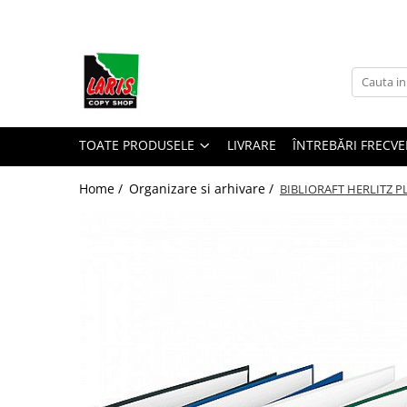
Toate Produsele
☀️ Ceai rece
Instrumente de scris
Rollere & Finelinere
TOATE PRODUSELE
LIVRARE
ÎNTREBĂRI FRECVE
Finelinere
Home /
Organizare si arhivare /
BIBLIORAFT HERLITZ P
Rollere
Frixion
Mine Frixion
Stilouri si cerneala
Stilouri
Cerneala
Cartuse cu cerneala
Corectoare
Radiere