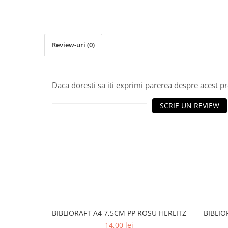
Textmarkere
Markere permanente
Markere cu vopsea
Review-uri
(0)
Hartie si produse din hartie
Hartie
Hartie si carton pentru copiator
Daca doresti sa iti exprimi parerea despre acest 
Hartie si cartoane colorate
SCRIE UN REVIEW
Hartie pentru print digital
Hartie in formate mari
Hartie foto
Hartie milimetrica
Hartie pentru ambalaj
Produse din hartie
Cuburi din hartie
Caiete pentru birou
BIBLIORAFT A4 7,5CM PP ROSU HERLITZ
BIBLIO
Registre si repertoare
14,00 lei
Etichete adezive