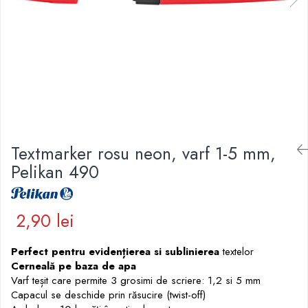
Pic-uri cu rescriere
Hartie sugativa
Role pentru case de marcat
Fluid corector
Tipizate
Rigle
Creioane
Notesuri adezive
Seturi si truse de geometrie
Creioane mecanice
Blocnotes-uri
Mine pentru creioane mecanice
Compasuri si mine
Ascutitori
Lipici
Creioane grafit
Plastilina
Pixuri
Rucsacuri
Textmarker rosu neon, varf 1-5 mm,
Pixuri cu mecanism
Culori acrilice
Pelikan 490
Pixuri fara mecanism
Penare
Pixuri cu gel
Mine pentru pixuri
Foarfeci pentru copii
2,90 lei
Markere & Textmarkere
Caiete cu spira
Markere acrilice
Perfect pentru evidențierea si sublinierea
textelor
Markere tabla alba/whiteboard
Cerneală pe baza de apa
Varf teșit care permite 3 grosimi de scriere: 1,2 si 5 mm
Textmarkere
Capacul se deschide prin răsucire (twist-off)
Markere permanente