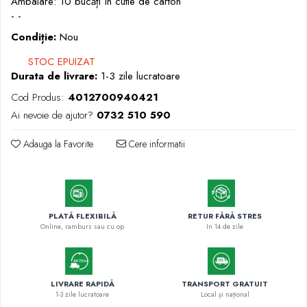
Ambalare: 10 bucăți în cutie de carton
Markere cu vopsea
- -
Condiție:
Nou
STOC EPUIZAT
Durata de livrare:
1-3 zile lucratoare
Cod Produs:
4012700940421
Ai nevoie de ajutor?
0732 510 590
Adauga la Favorite
Cere informatii
PLATĂ FLEXIBILĂ
RETUR FĂRĂ STRES
Online, ramburs sau cu op
In 14 de zile
LIVRARE RAPIDĂ
TRANSPORT GRATUIT
1-3 zile lucratoare
Local și național