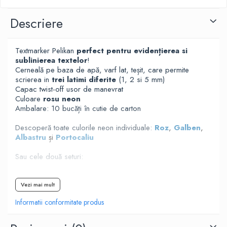
Descriere
Textmarker Pelikan
perfect pentru evidențierea si
sublinierea textelor
!
Cerneală pe baza de apă, varf lat, teșit, care permite
scrierea in
trei latimi diferite
(1, 2 si 5 mm)
Capac twist-off usor de manevrat
Culoare
rosu neon
Ambalare: 10 bucăți în cutie de carton
Descoperă toate culorile neon individuale:
Roz
,
Galben
,
Albastru
și
Portocaliu
Sau cele două seturi:
Textmarker Pelikan set 4 culori neon
Textmarker Pelikan set 6 culori neon
Vezi mai mult
Informatii conformitate produs
Dă culoare notițelor tale cu cele Textmarkerele Pelikan -
Comandă de pe
Laris Copy Shop
și ai
livrare gratuită
de la 150 de lei!