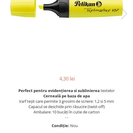
Pic-uri cu rescriere
Hartie sugativa
Role pentru case de marcat
Fluid corector
Tipizate
Rigle
Creioane
Notesuri adezive
Seturi si truse de geometrie
Creioane mecanice
Blocnotes-uri
Mine pentru creioane mecanice
Compasuri si mine
Ascutitori
Lipici
Creioane grafit
Plastilina
Pixuri
Rucsacuri
Pixuri cu mecanism
Culori acrilice
Pixuri fara mecanism
4,30 lei
Penare
Pixuri cu gel
Mine pentru pixuri
Foarfeci pentru copii
Perfect pentru evidențierea si sublinierea
textelor
Cerneală pe baza de apa
Markere & Textmarkere
Caiete cu spira
Varf teșit care permite 3 grosimi de scriere: 1,2 si 5 mm
Markere acrilice
Capacul se deschide prin răsucire (twist-off)
Ambalare: 10 bucăți în cutie de carton
Markere tabla alba/whiteboard
- -
Textmarkere
Condiție:
Nou
Markere permanente