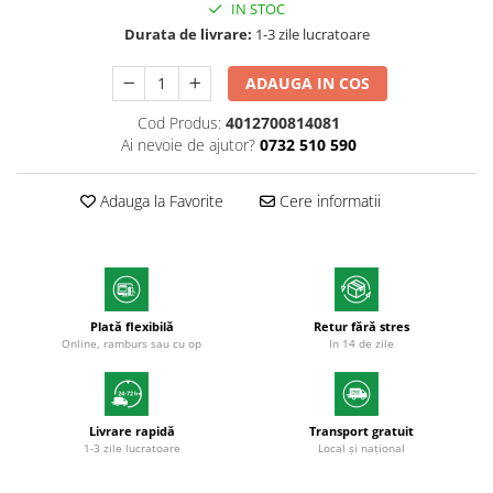
IN STOC
Markere cu vopsea
Durata de livrare:
1-3 zile lucratoare
ADAUGA IN COS
Cod Produs:
4012700814081
Ai nevoie de ajutor?
0732 510 590
Adauga la Favorite
Cere informatii
Plată flexibilă
Retur fără stres
Online, ramburs sau cu op
In 14 de zile
Livrare rapidă
Transport gratuit
1-3 zile lucratoare
Local și național