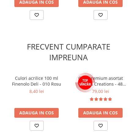
ADAUGA IN COS
ADAUGA IN COS
FRECVENT CUMPARATE
IMPREUNA
Culori acrilice 100 ml
Ceai premium asortat
Finenolo Deli - 010 Rosu
Taylors Creations - 48
plicuri, 8 arome, 96g
8,40 lei
79,00 lei
ADAUGA IN COS
ADAUGA IN COS