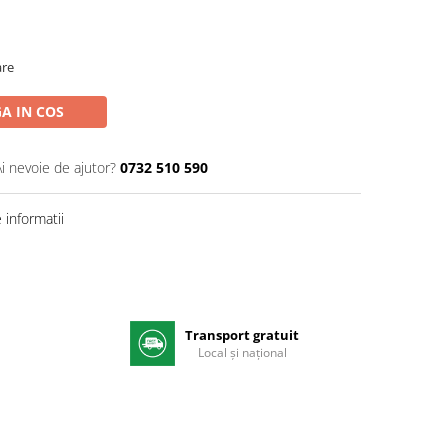
are
A IN COS
Ai nevoie de ajutor?
0732 510 590
informatii
Transport gratuit
e
Local și național