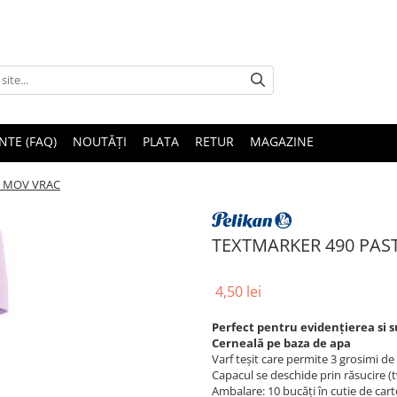
NTE (FAQ)
NOUTĂȚI
PLATA
RETUR
MAGAZINE
L MOV VRAC
TEXTMARKER 490 PAS
4,50 lei
Perfect pentru evidențierea si 
Cerneală pe baza de apa
Varf teșit care permite 3 grosimi de 
Capacul se deschide prin răsucire (t
Ambalare: 10 bucăți în cutie de car