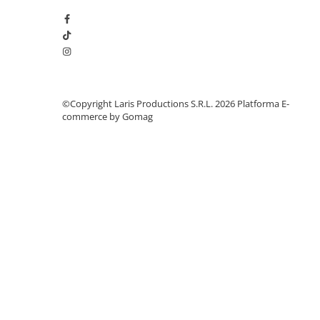
Aparate de aplicat preturi
Etichete pret
Benzi adezive
Benzi dublu adezive
Elastice si sfoara
©Copyright Laris Productions S.R.L. 2026
Platforma E-
Comunicare
commerce by Gomag
Aparatura pentru birou
Laminatoare
Distrugatoare de documente
Aparate de indosariat
Trimmere & Ghilotine
Afisare
Accesorii pentru whiteboard
Panouri de pluta
Flipchart-uri
Accesorii pentru panouri