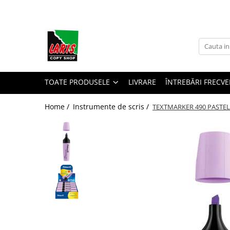
Toate Produsele
☀️ Ceai rece
Instrumente de scris
Rollere & Finelinere
TOATE PRODUSELE
LIVRARE
ÎNTREBĂRI FRECVE
Finelinere
Home /
Instrumente de scris /
TEXTMARKER 490 PASTE
Rollere
Frixion
Mine Frixion
Stilouri si cerneala
Stilouri
Cerneala
Cartuse cu cerneala
Corectoare
Radiere