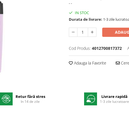
- -
IN STOC
Durata de livrare:
1-3 zile lucrato
ADAUG
Cod Produs:
4012700817372
Adauga la Favorite
Cere 
Retur fără stres
Livrare rapidă
In 14 de zile
1-3 zile lucratoar