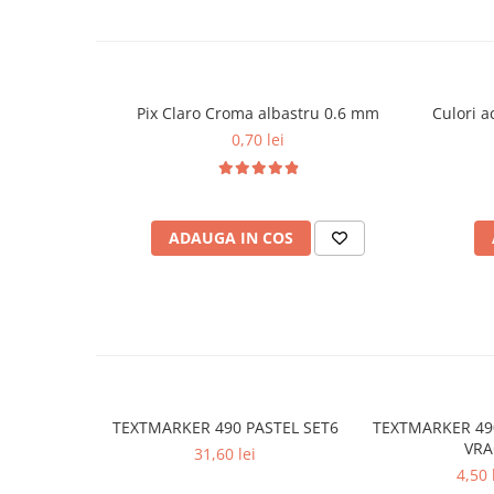
Plicuri
Role pentru case de marcat
Tipizate
Pix Claro Croma albastru 0.6 mm
Culori a
Notesuri adezive
0,70 lei
Blocnotes-uri
Organizare si arhivare
Bibliorafturi
Caiete mecanice
ADAUGA IN COS
Alonje
Indecsi
Separatoare
Dosare din carton
Dosare din plastic
TEXTMARKER 490 PASTEL SET6
TEXTMARKER 49
Folii si mape de protectie
VRA
31,60 lei
Mape din carton si plastic
4,50 