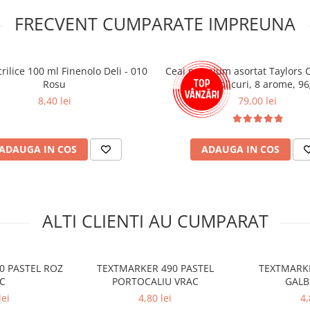
FRECVENT CUMPARATE IMPREUNA
crilice 100 ml Finenolo Deli - 010
Ceai premium asortat Taylors 
Rosu
- 48 plicuri, 8 arome, 9
8,40 lei
79,00 lei
ADAUGA IN COS
ADAUGA IN COS
ALTI CLIENTI AU CUMPARAT
0 PASTEL ROZ
TEXTMARKER 490 PASTEL
TEXTMARKE
C
PORTOCALIU VRAC
GALB
lei
4,80 lei
4,