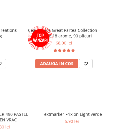
Creations
Ceai Lovare Great Partea Collection -
Hartie M
6g
Selectie 18 arome, 90 plicuri
68,00 lei
ADAUGA IN COS
AD
R 490 PASTEL
Textmarker Frixion Light verde
TEXTMAR
EN VRAC
P
5,90 lei
80 lei