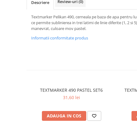
Review-uri
(0)
Descriere
Textmarkere
Markere permanente
Textmarker Pelikan 490, cerneala pe baza de apa pentru lu
Markere cu vopsea
ce permite sublinierea in trei latimi de linie diferite (1, 2 si 
manevrat, culoare mov pastel.
Hartie si produse din hartie
Informatii conformitate produs
Hartie
Hartie si carton pentru copiator
Hartie si cartoane colorate
Hartie pentru print digital
Hartie in formate mari
Hartie foto
Hartie milimetrica
TEXTMARKER 490 PASTEL SET6
TEXTM
Hartie pentru ambalaj
31,60 lei
Produse din hartie
Cuburi din hartie
ADAUGA IN COS
Caiete pentru birou
Registre si repertoare
Etichete adezive