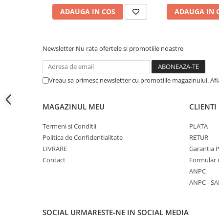
Cutii si containere pentru arhivare
ADAUGA IN COS
ADAUGA IN 
Clipboard-uri
Accesorii pentru birou
Newsletter
Nu rata ofertele si promotiile noastre
Agrafe, clipsuri, ace si piuneze
Adezivi
Capsatoare si decapsatoare
Vreau sa primesc newsletter cu promotiile magazinului. Af
Capse
MAGAZINUL MEU
CLIENTI
Perforatoare
Tavite pentru documente
Termeni si Conditii
PLATA
Politica de Confidentialitate
RETUR
Suporturi verticale pentru
LIVRARE
Garantia 
documente
Contact
Formular 
Tus , tusiere si indigo
ANPC
Foarfeci si cuttere
ANPC - SA
Calculatoare de birou
Ambalare si marcare
SOCIAL
URMARESTE-NE IN SOCIAL MEDIA