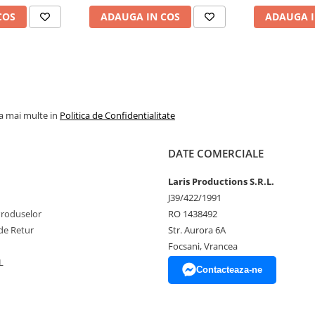
COS
ADAUGA IN COS
ADAUGA I
la mai multe in
Politica de Confidentialitate
DATE COMERCIALE
Laris Productions S.R.L.
J39/422/1991
Produselor
RO 1438492
de Retur
Str. Aurora 6A
Focsani, Vrancea
L
Contacteaza-ne