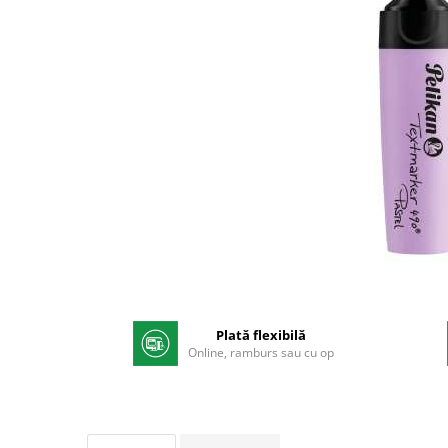
Pix corector
Banda corectoare
Pic-uri cu rescriere
Fluid corector
Creioane
Creioane mecanice
Mine pentru creioane mecanice
Ascutitori
Creioane grafit
Pixuri
Pixuri cu mecanism
Distribuie
Pixuri fara mecanism
pe
Facebook
Pixuri cu gel
Plată flexibilă
Online, ramburs sau cu op
Mine pentru pixuri
Markere & Textmarkere
Markere acrilice
Markere tabla alba/whiteboard