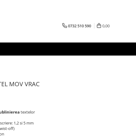
0732 510 590
0,00
TEL MOV VRAC
sublinierea
textelor
scriere: 1,2 si 5 mm
wist-off)
ton