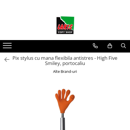
Toate Produsele
☀️ Ceai rece
Instrumente de scris
Seturi instrumente de scris
Rollere & Finelinere
Pix stylus cu mana flexibila antistres - High Five
Smiley, portocaliu
Finelinere
Alte Brand-uri
Rollere
Frixion
Mine Frixion
Stilouri si cerneala
Stilouri
Cerneala
Cartuse cu cerneala
Corectoare