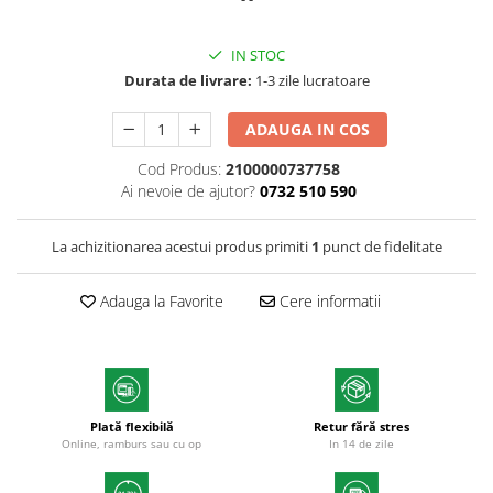
Markere acrilice
Markere tabla alba/whiteboard
IN STOC
Textmarkere
Durata de livrare:
1-3 zile lucratoare
Markere permanente
Markere cu vopsea
ADAUGA IN COS
Hartie si produse din hartie
Cod Produs:
2100000737758
Hartie
Ai nevoie de ajutor?
0732 510 590
Hartie calc
Hartie si carton pentru copiator
La achizitionarea acestui produs primiti
1
punct de fidelitate
Hartie si cartoane colorate
Hartie pentru print digital
Adauga la Favorite
Cere informatii
Hartie in formate mari
Hartie foto
Hartie milimetrica
Hartie de impachetat
Plată flexibilă
Retur fără stres
Produse din hartie
Online, ramburs sau cu op
In 14 de zile
Cuburi din hartie