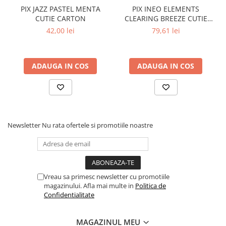
Up Victory
Flipchart-uri
PIX JAZZ PASTEL MENTA
PIX INEO ELEMENTS
CUTIE CARTON
CLEARING BREEZE CUTIE
Accesorii pentru panouri
CARTON
42,00 lei
79,61 lei
Table albe magnetice - whiteboard
Accesorii pentru flipchart
Accesorii IT
ADAUGA IN COS
ADAUGA IN COS
Stocare
CD-uri
DVD-uri
Memorii USB
Newsletter
Nu rata ofertele si promotiile noastre
Accesorii
Baterii & Acumulatori
Igiena si curatenie
Igiena
Vreau sa primesc newsletter cu promotiile
magazinului. Afla mai multe in
Politica de
Sapun lichid
Confidentialitate
Prosoape din hartie
Detergenti
MAGAZINUL MEU
Cumpără starea de spirit potrivită pentru tine, colegii sau