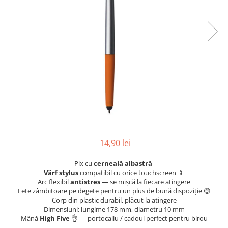
Radiere
Pix corector
Banda corectoare
Pic-uri cu rescriere
Fluid corector
Creioane
Creioane mecanice
Mine pentru creioane mecanice
Ascutitori
Creioane grafit
14,90 lei
Pixuri
Pixuri cu mecanism
Pix cu
cerneală albastră
Pixuri fara mecanism
Vârf stylus
compatibil cu orice touchscreen 📱
Arc flexibil
antistres
— se mișcă la fiecare atingere
Pixuri cu gel
Fețe zâmbitoare pe degete pentru un plus de bună dispoziție 😊
Mine pentru pixuri
Corp din plastic durabil, plăcut la atingere
Dimensiuni: lungime 178 mm, diametru 10 mm
Markere & Textmarkere
Mână
High Five
👌 — portocaliu / cadoul perfect pentru birou
- -