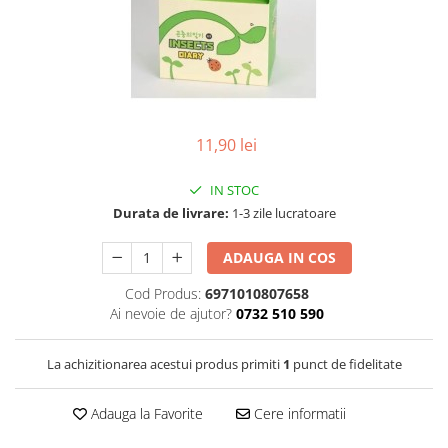
Pic-uri cu rescriere
Hartie sugativa
Role pentru case de marcat
Fluid corector
Tipizate
Rigle
Creioane
Notesuri adezive
Seturi si truse de geometrie
Creioane mecanice
Blocnotes-uri
Mine pentru creioane mecanice
Compasuri si mine
Ascutitori
11,90 lei
Lipici
Creioane grafit
Plastilina
Pixuri
IN STOC
Rucsacuri
Durata de livrare:
1-3 zile lucratoare
Pixuri cu mecanism
Culori acrilice
Pixuri fara mecanism
ADAUGA IN COS
Penare
Pixuri cu gel
Cod Produs:
6971010807658
Mine pentru pixuri
Foarfeci pentru copii
Ai nevoie de ajutor?
0732 510 590
Markere & Textmarkere
Caiete cu spira
Markere acrilice
La achizitionarea acestui produs primiti
1
punct de fidelitate
Markere tabla alba/whiteboard
Textmarkere
Adauga la Favorite
Cere informatii
Markere permanente