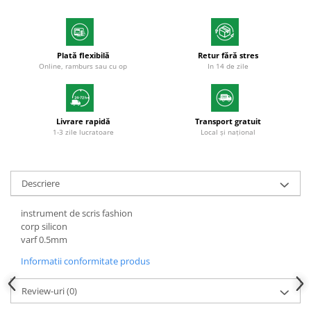
Markere cu vopsea
Plată flexibilă
Retur fără stres
Online, ramburs sau cu op
In 14 de zile
Livrare rapidă
Transport gratuit
1-3 zile lucratoare
Local și național
Descriere
instrument de scris fashion
corp silicon
varf 0.5mm
Informatii conformitate produs
Review-uri
(0)