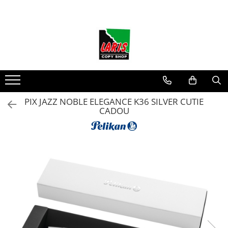
Toate Produsele
☀️ Ceai rece
Instrumente de scris
Seturi instrumente de scris
Rollere & Finelinere
PIX JAZZ NOBLE ELEGANCE K36 SILVER CUTIE
CADOU
Finelinere
Rollere
Frixion
Mine Frixion
Stilouri si cerneala
Stilouri
Cerneala
Cartuse cu cerneala
Corectoare