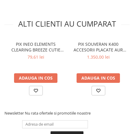
Calculatoare de birou
Ambalare si marcare
Aparate de aplicat preturi
ALTI CLIENTI AU CUMPARAT
Etichete pret
Benzi adezive
PIX INEO ELEMENTS
PIX SOUVERAN K400
Benzi dublu adezive
CLEARING BREEZE CUTIE
ACCESORII PLACATE AUR
CARTON
NEGRU/ROSU
Elastice si sfoara
79,61 lei
1.350,00 lei
Comunicare
Aparatura pentru birou
ADAUGA IN COS
ADAUGA IN COS
Laminatoare
Distrugatoare de documente
Aparate de indosariat
Trimmere & Ghilotine
Newsletter
Nu rata ofertele si promotiile noastre
Afisare
Accesorii pentru whiteboard
Panouri de pluta