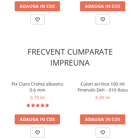
Folii si mape de protectie
ADAUGA IN COS
ADAUGA IN COS
Mape din carton si plastic
Cutii si containere pentru arhivare
Clipboard-uri
Accesorii pentru birou
Agrafe, clipsuri, ace si piuneze
FRECVENT CUMPARATE
Adezivi
IMPREUNA
Capsatoare si decapsatoare
Capse
Pix Claro Croma albastru
Culori acrilice 100 ml
Perforatoare
0.6 mm
Finenolo Deli - 010 Rosu
0,70 lei
8,40 lei
Tavite pentru documente
Suporturi verticale pentru
documente
ADAUGA IN COS
ADAUGA IN COS
Tus , tusiere si indigo
Foarfeci si cuttere