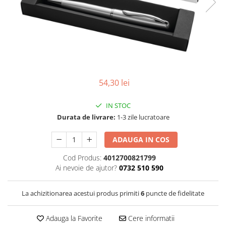
Radiere
Pix corector
Banda corectoare
Pic-uri cu rescriere
Fluid corector
Creioane
54,30 lei
Creioane mecanice
Mine pentru creioane mecanice
IN STOC
Ascutitori
Durata de livrare:
1-3 zile lucratoare
Creioane grafit
ADAUGA IN COS
Pixuri
Cod Produs:
4012700821799
Pixuri cu mecanism
Ai nevoie de ajutor?
0732 510 590
Pixuri fara mecanism
Pixuri cu gel
La achizitionarea acestui produs primiti
6
puncte de fidelitate
Mine pentru pixuri
Markere & Textmarkere
Adauga la Favorite
Cere informatii