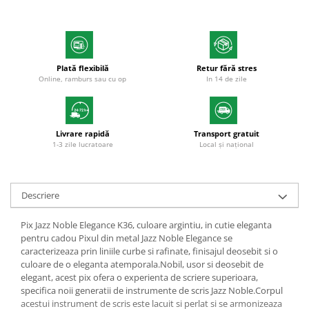
Markere acrilice
Markere tabla alba/whiteboard
Textmarkere
Markere permanente
Plată flexibilă
Retur fără stres
Markere cu vopsea
Online, ramburs sau cu op
In 14 de zile
Hartie si produse din hartie
Hartie
Hartie calc
Livrare rapidă
Transport gratuit
1-3 zile lucratoare
Local și național
Hartie si carton pentru copiator
Hartie si cartoane colorate
Hartie pentru print digital
Descriere
Hartie in formate mari
Hartie foto
Pix Jazz Noble Elegance K36, culoare argintiu, in cutie eleganta
Hartie milimetrica
pentru cadou Pixul din metal Jazz Noble Elegance se
caracterizeaza prin liniile curbe si rafinate, finisajul deosebit si o
Hartie de impachetat
culoare de o eleganta atemporala.Nobil, usor si deosebit de
Produse din hartie
elegant, acest pix ofera o experienta de scriere superioara,
specifica noii generatii de instrumente de scris Jazz Noble.Corpul
Cuburi din hartie
acestui instrument de scris este lacuit si perlat si se armonizeaza