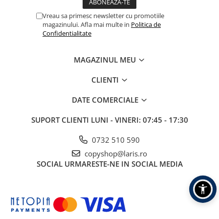
Flipchart-uri
Vreau sa primesc newsletter cu promotiile
Accesorii pentru panouri
magazinului. Afla mai multe in
Politica de
Table albe magnetice - whiteboard
Confidentialitate
Accesorii pentru flipchart
Accesorii IT
MAGAZINUL MEU
Stocare
CLIENTI
CD-uri
DVD-uri
DATE COMERCIALE
Memorii USB
SUPORT CLIENTI
LUNI - VINERI: 07:45 - 17:30
Accesorii
0732 510 590
Baterii & Acumulatori
Igiena si curatenie
copyshop@laris.ro
SOCIAL
URMARESTE-NE IN SOCIAL MEDIA
Igiena
Sapun lichid
Prosoape din hartie
Detergenti