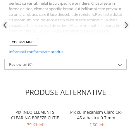
Caiete pentru birou
perfect cu varful, inelul Èi cu clipsul de prindere. Clipsul este in
Registre si repertoare
forma de cioc, element specific brandului Pelikan si este prevazut
cu un arc robust, care il face deosebit de rezistent.Pixul este dotat
Etichete adezive
cu mecanism prin rasucire de tip twist si este echipat cu o mina
Plicuri
cu pasta albastra cu varf de scriere M, care nu poate fi stearsa (in
conformitate cu ISO 12757-2).Caracteristici: Design elegant,
Role pentru case de marcat
atemporal Aspect perlat, culoare la moda Clip flexibil si robust,
Tipizate
datorita mecanismului pe baza de arc Greutate echilibrata,
VEZI MAI MULT
Notesuri adezive
ergonomic Mecanism de tip twist, prin rasucire Mina albastra, cu
Informatii conformitate produs
varf de scriere M Culoare corp: argintiu Ambalat in cutie eleganta
Blocnotes-uri
pentru cadou Dimensiuni cutie: 4.5 / 2.4 / 18.3 cm; 52 g
Organizare si arhivare
Review-uri
(0)
Bibliorafturi
Caiete mecanice
Alonje
PRODUSE ALTERNATIVE
Indecsi
Separatoare
PIX INEO ELEMENTS
Pix cu mecanism Claro CR-
Dosare din carton
CLEARING BREEZE CUTIE
45 albastru 0.7 mm
CARTON
Dosare din plastic
79,61 lei
2,50 lei