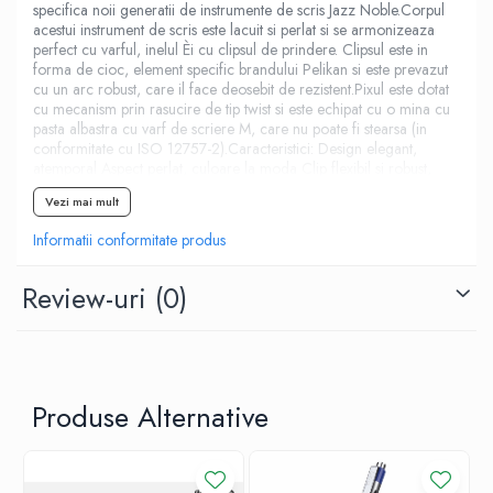
specifica noii generatii de instrumente de scris Jazz Noble.Corpul
acestui instrument de scris este lacuit si perlat si se armonizeaza
perfect cu varful, inelul Èi cu clipsul de prindere. Clipsul este in
forma de cioc, element specific brandului Pelikan si este prevazut
cu un arc robust, care il face deosebit de rezistent.Pixul este dotat
cu mecanism prin rasucire de tip twist si este echipat cu o mina cu
pasta albastra cu varf de scriere M, care nu poate fi stearsa (in
conformitate cu ISO 12757-2).Caracteristici: Design elegant,
atemporal Aspect perlat, culoare la moda Clip flexibil si robust,
datorita mecanismului pe baza de arc Greutate echilibrata,
Vezi mai mult
ergonomic Mecanism de tip twist, prin rasucire Mina albastra, cu
varf de scriere M Culoare corp: roz perlat Ambalat in cutie
Informatii conformitate produs
eleganta pentru cadou Dimensiuni cutie: 4.5 / 2.4 / 18.3 cm; 52 g
Review-uri
(0)
Produse Alternative