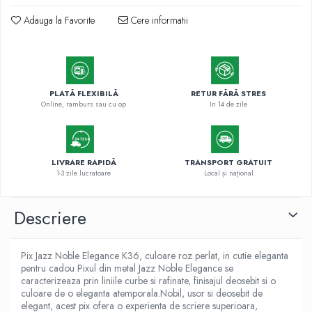
Markere cu vopsea
Adauga la Favorite
Cere informatii
PLATĂ FLEXIBILĂ
RETUR FĂRĂ STRES
Online, ramburs sau cu op
In 14 de zile
LIVRARE RAPIDĂ
TRANSPORT GRATUIT
1-3 zile lucratoare
Local și național
Descriere
Pix Jazz Noble Elegance K36, culoare roz perlat, in cutie eleganta
pentru cadou Pixul din metal Jazz Noble Elegance se
caracterizeaza prin liniile curbe si rafinate, finisajul deosebit si o
culoare de o eleganta atemporala.Nobil, usor si deosebit de
elegant, acest pix ofera o experienta de scriere superioara,