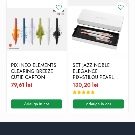
PIX INEO ELEMENTS
SET JAZZ NOBLE
CLEARING BREEZE
ELEGANCE
CUTIE CARTON
PIX+STILOU PEARL
WHITE CUTIE CADOU
79,61 lei
130,20 lei
Adauga in cos
Adauga in cos