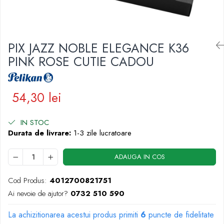
Pic-uri cu rescriere
Hartie sugativa
Role pentru case de marcat
Fluid corector
Tipizate
Rigle
Creioane
Notesuri adezive
Seturi si truse de geometrie
Creioane mecanice
PIX JAZZ NOBLE ELEGANCE K36
Blocnotes-uri
Mine pentru creioane mecanice
Compasuri si mine
PINK ROSE CUTIE CADOU
Ascutitori
Lipici
Creioane grafit
Plastilina
54,30 lei
Pixuri
Rucsacuri
Pixuri cu mecanism
Culori acrilice
IN STOC
Pixuri fara mecanism
Durata de livrare:
1-3 zile lucratoare
Penare
Pixuri cu gel
Mine pentru pixuri
Foarfeci pentru copii
ADAUGA IN COS
Markere & Textmarkere
Caiete cu spira
Markere acrilice
Cod Produs:
4012700821751
Markere tabla alba/whiteboard
Ai nevoie de ajutor?
0732 510 590
Textmarkere
La achizitionarea acestui produs primiti
6
puncte de fidelitate
Markere permanente