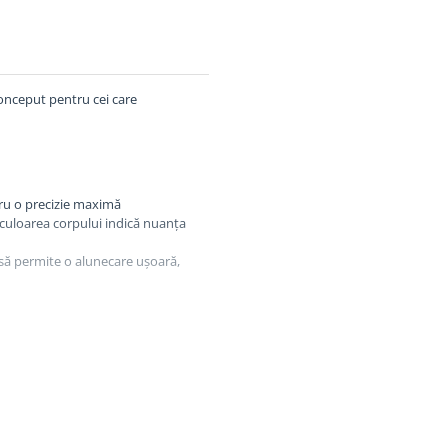
onceput pentru cei care
u o precizie maximă
culoarea corpului indică nuanța
să permite o alunecare ușoară,
 în categoria sa:
ă