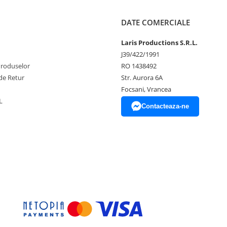
DATE COMERCIALE
Laris Productions S.R.L.
J39/422/1991
Produselor
RO 1438492
de Retur
Str. Aurora 6A
Focsani, Vrancea
L
Contacteaza-ne