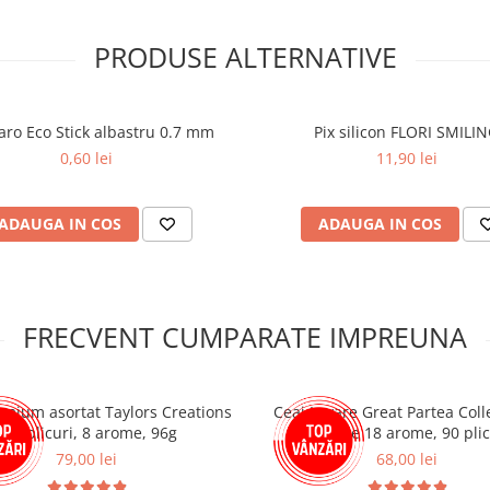
aris Copy Shop
și ai
livrare
PRODUSE ALTERNATIVE
laro Eco Stick albastru 0.7 mm
Pix silicon FLORI SMILI
0,60 lei
11,90 lei
ADAUGA IN COS
ADAUGA IN COS
FRECVENT CUMPARATE IMPREUNA
emium asortat Taylors Creations
Ceai Lovare Great Partea Colle
- 48 plicuri, 8 arome, 96g
Selectie 18 arome, 90 plic
79,00 lei
68,00 lei