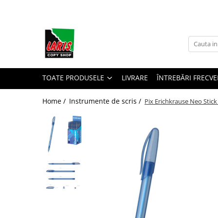
Toate Produsele
☀️ Ceai rece
Instrumente de scris
Rollere & Finelinere
TOATE PRODUSELE
LIVRARE
ÎNTREBĂRI FRECVE
Finelinere
Home /
Instrumente de scris /
Pix Erichkrause Neo Stick
Rollere
Frixion
Mine Frixion
Stilouri si cerneala
Stilouri
Cerneala
Cartuse cu cerneala
Corectoare
Radiere