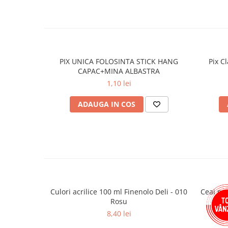
Comandă
Pixul ErichKrause Neo Stick Original
de pe
L
Plicuri
gratuită
de la 150 de lei!
Role pentru case de marcat
Tipizate
Notesuri adezive
PIX UNICA FOLOSINTA STICK HANG
Pix C
Blocnotes-uri
CAPAC+MINA ALBASTRA
Organizare si arhivare
1,10 lei
Bibliorafturi
ADAUGA IN COS
Caiete mecanice
Alonje
Indecsi
Separatoare
Dosare din carton
Dosare din plastic
Culori acrilice 100 ml Finenolo Deli - 010
Ceai pr
Rosu
Folii si mape de protectie
8,40 lei
Mape din carton si plastic