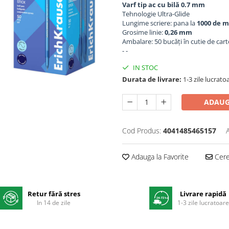
Varf tip ac cu bilă 0.7 mm
Tehnologie Ultra-Glide
Lungime scriere: pana la
1000 de m
Grosime linie:
0,26 mm
Ambalare: 50 bucăți în cutie de car
- -
IN STOC
Durata de livrare:
1-3 zile lucrato
ADAUG
Cod Produs:
4041485465157
Adauga la Favorite
Cere 
Retur fără stres
Livrare rapidă
In 14 de zile
1-3 zile lucratoar