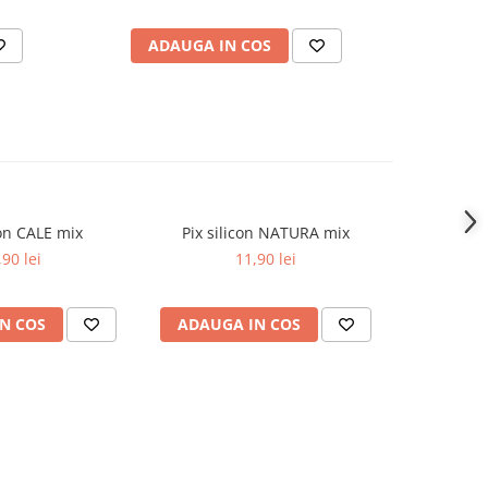
ADAUGA IN COS
AD
con CALE mix
Pix silicon NATURA mix
Pix sil
,90 lei
11,90 lei
N COS
ADAUGA IN COS
ADAUG