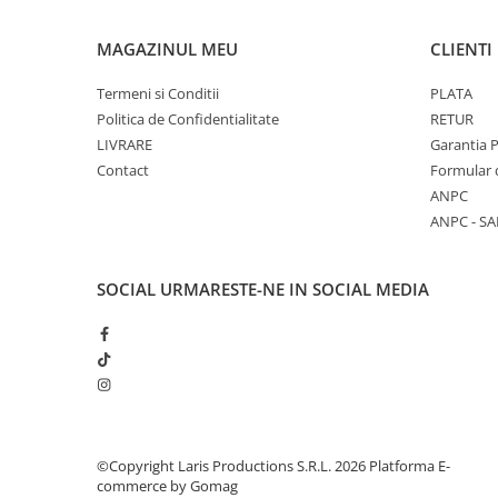
Aparate de aplicat preturi
Etichete pret
MAGAZINUL MEU
CLIENTI
Benzi adezive
Termeni si Conditii
PLATA
Benzi dublu adezive
Politica de Confidentialitate
RETUR
LIVRARE
Garantia 
Elastice si sfoara
Contact
Formular 
Comunicare
ANPC
Aparatura pentru birou
ANPC - SA
Laminatoare
Distrugatoare de documente
SOCIAL
URMARESTE-NE IN SOCIAL MEDIA
Aparate de indosariat
Trimmere & Ghilotine
Afisare
Accesorii pentru whiteboard
Panouri de pluta
Flipchart-uri
©Copyright Laris Productions S.R.L. 2026
Platforma E-
Accesorii pentru panouri
commerce by Gomag