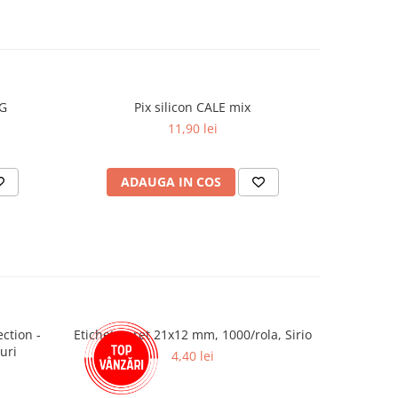
NG
Pix silicon CALE mix
Pi
11,90 lei
ADAUGA IN COS
AD
ction -
Etichete pret 21x12 mm, 1000/rola, Sirio
Hartie M
uri
4,40 lei