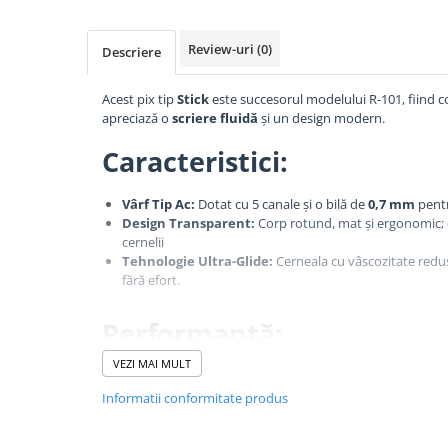
Textmarkere
Markere permanente
Review-uri
(0)
Descriere
Markere cu vopsea
Hartie si produse din hartie
Acest pix tip
Stick
este succesorul modelului R-101, fiind c
apreciază o
scriere fluidă
și un design modern.
Hartie
Caracteristici:
Hartie si carton pentru copiator
Hartie si cartoane colorate
Vârf Tip Ac:
Dotat cu 5 canale și o bilă de
0,7 mm
pentr
Hartie pentru print digital
Design Transparent:
Corp rotund, mat și ergonomic; 
Hartie in formate mari
cernelii
Hartie foto
Tehnologie Ultra-Glide:
Cerneala cu vâscozitate redu
fără efort.
Hartie milimetrica
Hartie pentru ambalaj
Performanță:
Produse din hartie
VEZI MAI MULT
Cuburi din hartie
Pixul se remarcă prin durabilitatea sa ridicată, fiind un lider
Caiete pentru birou
Lungime scriere:
Până la
1000 metri
de linie continu
Informatii conformitate produs
Grosime linie:
Fină, de doar
0,26 mm
Registre si repertoare
Tip:
De unică folosință (practic și gata de utilizare).
Etichete adezive