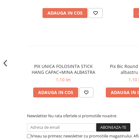
Cutii si containere pentru arhivare
ADAUGA IN COS
Clipboard-uri
Accesorii pentru birou
Agrafe, clipsuri, ace si piuneze
Adezivi
Capsatoare si decapsatoare
Capse
PIX UNICA FOLOSINTA STICK
Pix Bic Round 
Perforatoare
HANG CAPAC+MINA ALBASTRA
albastr
Tavite pentru documente
1,10 lei
1,10 
Suporturi verticale pentru
ADAUGA IN COS
ADAUGA IN 
documente
Tus , tusiere si indigo
Foarfeci si cuttere
Newsletter
Nu rata ofertele si promotiile noastre
Calculatoare de birou
Ambalare si marcare
Vreau sa primesc newsletter cu promotiile magazinului. Af