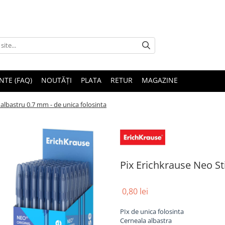
NTE (FAQ)
NOUTĂȚI
PLATA
RETUR
MAGAZINE
 albastru 0.7 mm - de unica folosinta
Pix Erichkrause Neo St
0,80 lei
PIx de unica folosinta
Cerneala albastra