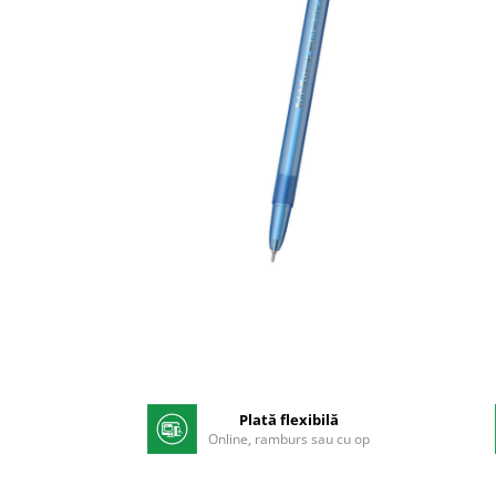
Pix corector
Banda corectoare
Pic-uri cu rescriere
Fluid corector
Creioane
Creioane mecanice
Mine pentru creioane mecanice
Ascutitori
Creioane grafit
Pixuri
Distribuie
Pixuri cu mecanism
pe
Pixuri fara mecanism
Facebook
Pixuri cu gel
Mine pentru pixuri
Plată flexibilă
Markere & Textmarkere
Online, ramburs sau cu op
Markere acrilice
Markere tabla alba/whiteboard