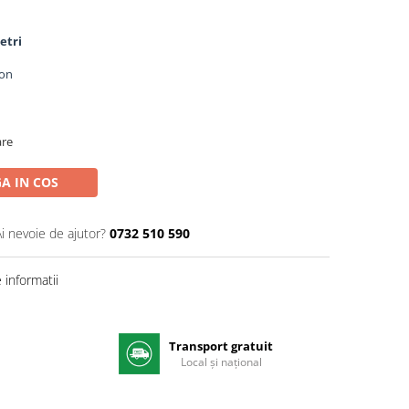
etri
ton
are
A IN COS
Ai nevoie de ajutor?
0732 510 590
informatii
Transport gratuit
e
Local și național