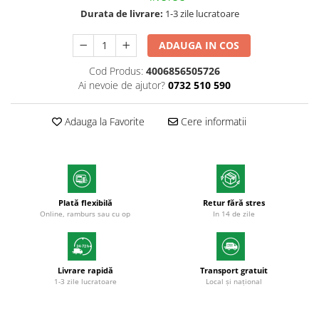
Markere cu vopsea
Durata de livrare:
1-3 zile lucratoare
ADAUGA IN COS
Cod Produs:
4006856505726
Ai nevoie de ajutor?
0732 510 590
Adauga la Favorite
Cere informatii
Plată flexibilă
Retur fără stres
Online, ramburs sau cu op
In 14 de zile
Livrare rapidă
Transport gratuit
1-3 zile lucratoare
Local și național